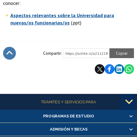
conocer:
Aspectos relevantes sobre la Universidad para
nuevas/os funcionarias/os
(.ppt)
Compartir:
Copiar
https://uchile.cl/u211228
Subir
Más información
TRÁMITES Y SERVICIOS PARA
PROGRAMAS DE ESTUDIO
Alumnas/os y exalumnas/os
Matrícula en línea
ADMISIÓN Y BECAS
Inscripción y cambio de asignaturas