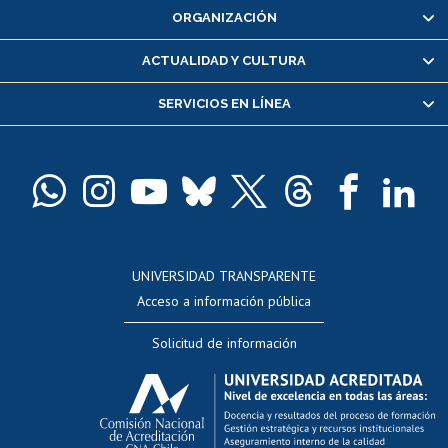
ORGANIZACIÓN
Consulta y certificado de notas
Certificado de alumno regular
ACTUALIDAD Y CULTURA
Servicio médico y dental
SERVICIOS EN LÍNEA
Pago de arancel y crédito alumnos
Pago de arancel y crédito exalumnos
Certificado de títulos y grados
Docentes
Postulación a concursos internos de investigación
Consulta a bases de datos
UNIVERSIDAD TRANSPARENTE
Perfeccionamiento
Acceso a información pública
Editar Portafolio Académico
Solicitud de información
Evaluación docente
Calificación académica
Postulación al AUCAI
Funcionarias/os