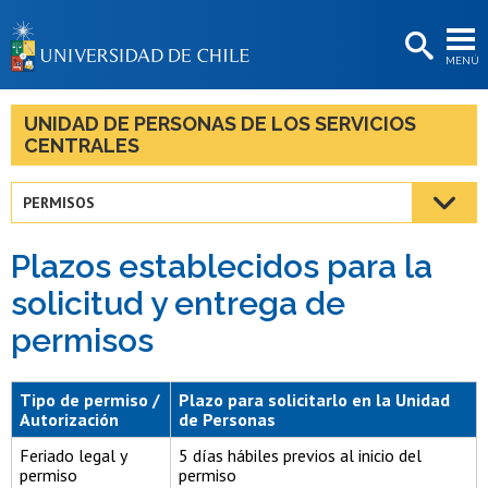
EXTENSIÓN
MENÚ
BIBLIOTECAS
LA UNIVERSIDAD
UNIDAD DE PERSONAS DE LOS SERVICIOS
CENTRALES
Postulantes
Estudiantes
PERMISOS
Académicas/os
Plazos establecidos para la
Funcionarias/os
solicitud y entrega de
permisos
Egresadas/os
Tipo de permiso /
Plazo para solicitarlo en la Unidad
Autorización
de Personas
Feriado legal y
5 días hábiles previos al inicio del
permiso
permiso