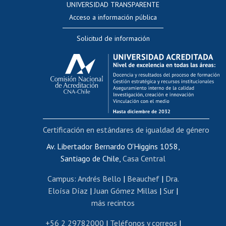
UNIVERSIDAD TRANSPARENTE
Perfeccionamiento
Acceso a información pública
Editar Portafolio Académico
Solicitud de información
Evaluación docente
Calificación académica
Postulación al AUCAI
Funcionarias/os
Cursos internos de capacitación
Bienestar del personal
Certificación en estándares de igualdad de género
Portal de movilidad interna
Certificado de renta
Av. Libertador Bernardo O'Higgins 1058,
Santiago de Chile,
Casa Central
Certificado de renta honorarios
Gestión de correo uchile
Campus
:
Andrés Bello
|
Beauchef
|
Dra.
Editar páginas blancas
Eloísa Díaz
|
Juan Gómez Millas
|
Sur
|
más recintos
Extranjeras/os
Revalidación y reconocimiento de títulos
+56 2 29782000
|
Teléfonos y correos
|