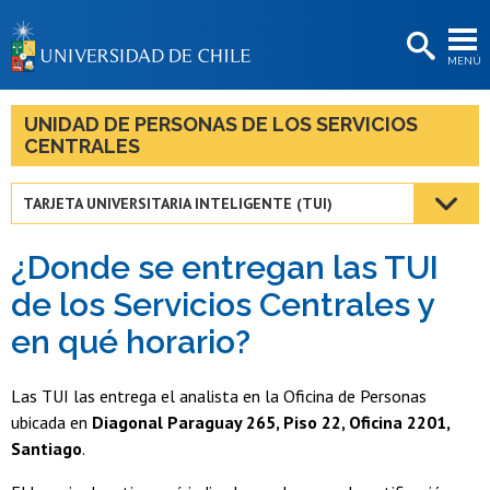
EXTENSIÓN
MENÚ
BIBLIOTECAS
LA UNIVERSIDAD
UNIDAD DE PERSONAS DE LOS SERVICIOS
CENTRALES
Postulantes
Estudiantes
TARJETA UNIVERSITARIA INTELIGENTE (TUI)
Académicas/os
¿Donde se entregan las TUI
Funcionarias/os
de los Servicios Centrales y
en qué horario?
Egresadas/os
Las TUI las entrega el analista en la Oficina de Personas
ubicada en
Diagonal Paraguay 265, Piso 22, Oficina 2201,
Santiago
.