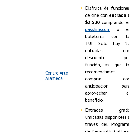
Disfruta de funciones
de cine con
entrada a
$2.500
comprando en
passline.com
o en
boletería con tu
TUI. Solo hay 10
entradas con
descuento por
función, así que te
recomendamos
Centro Arte
Alameda
comprar con
anticipación para
aprovechar el
beneficio.
Entradas gratis
limitadas disponibles a
través del Programa
de Desarrollo Cultural