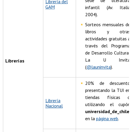
sede de literatura
Librería del
GAM
infantil (Av. Italia
2004).
Sorteos mensuales de
libros y otras
actividades gratuitas a
través del Programa
de Desarrollo Cultural
La U Invita
Librerías
(
@launinvita
).
20% de descuento
presentando la TUI en
tiendas físicas o
Librería
utilizando el cupón
Nacional
universidad_de_chile
en la
página web
.