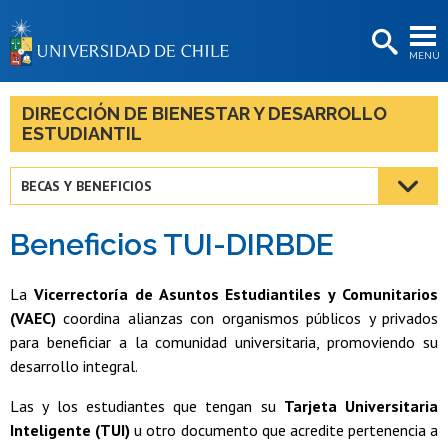
EXTENSIÓN
MENÚ
BIBLIOTECAS
LA UNIVERSIDAD
DIRECCIÓN DE BIENESTAR Y DESARROLLO
ESTUDIANTIL
Postulantes
Estudiantes
BECAS Y BENEFICIOS
Académicas/os
Beneficios TUI-DIRBDE
Funcionarias/os
La
Vicerrectoría de Asuntos Estudiantiles y Comunitarios
Egresadas/os
(VAEC)
coordina alianzas con organismos públicos y privados
para beneficiar a la comunidad universitaria, promoviendo su
desarrollo integral.
Las y los estudiantes que tengan su
Tarjeta Universitaria
Inteligente (TUI)
u otro documento que acredite pertenencia a