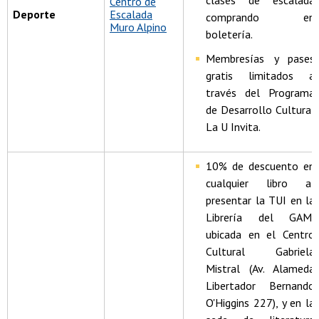
clases de escalada
Centro de
Deporte
Escalada
comprando en
Muro Alpino
boletería.
Membresías y pases
gratis limitados a
través del Programa
de Desarrollo Cultural
La U Invita.
10% de descuento en
cualquier libro al
presentar la TUI en la
Librería del GAM,
ubicada en el Centro
Cultural Gabriela
Mistral (Av. Alameda
Libertador Bernando
O'Higgins 227), y en la