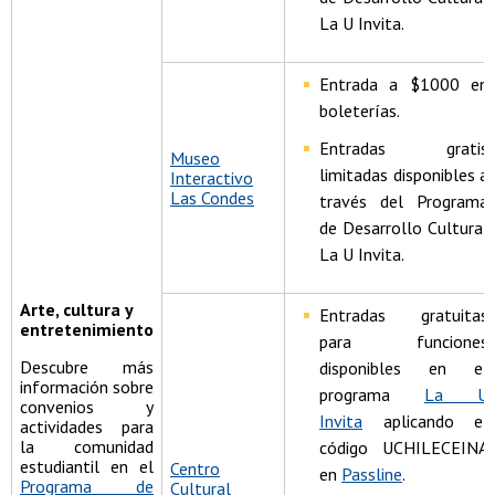
La U Invita.
Entrada a $1000 en
boleterías.
Entradas gratis
Museo
limitadas disponibles a
Interactivo
Las Condes
través del Programa
de Desarrollo Cultural
La U Invita.
Arte, cultura y
Entradas gratuitas
entretenimiento
para funciones
Descubre más
disponibles en el
información sobre
programa
La U
convenios y
Invita
aplicando el
actividades para
la comunidad
código UCHILECEINA
estudiantil en el
Centro
en
Passline
.
Programa de
Cultural