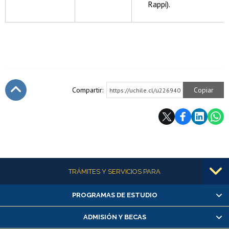
Rappi).
Compartir:
Copiar
https://uchile.cl/u226940
Subir
Más información
TRÁMITES Y SERVICIOS PARA
PROGRAMAS DE ESTUDIO
Alumnas/os y exalumnas/os
Matrícula en línea
ADMISIÓN Y BECAS
Inscripción y cambio de asignaturas