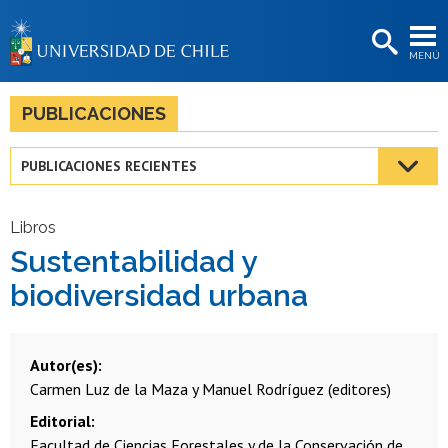
EXTENSIÓN
MENÚ
BIBLIOTECAS
LA UNIVERSIDAD
PUBLICACIONES
Postulantes
PUBLICACIONES RECIENTES
Estudiantes
Académicas/os
Libros
Sustentabilidad y
Funcionarias/os
biodiversidad urbana
Egresadas/os
Autor(es)
Carmen Luz de la Maza y Manuel Rodríguez (editores)
Editorial
Facultad de Ciencias Forestales y de la Conservación de