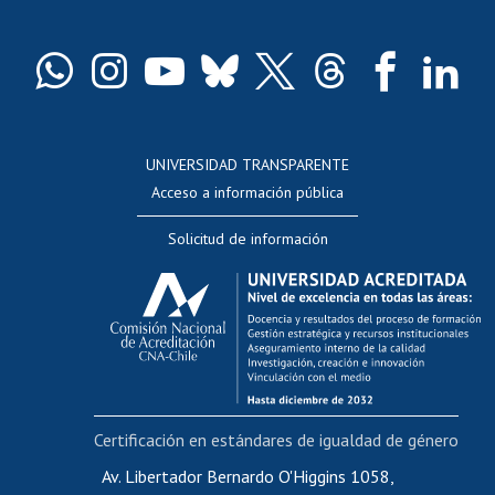
Pago de arancel y crédito exalumnos
Certificado de títulos y grados
Docentes
Postulación a concursos internos de investigación
Consulta a bases de datos
UNIVERSIDAD TRANSPARENTE
Perfeccionamiento
Acceso a información pública
Editar Portafolio Académico
Solicitud de información
Evaluación docente
Calificación académica
Postulación al AUCAI
Funcionarias/os
Cursos internos de capacitación
Bienestar del personal
Certificación en estándares de igualdad de género
Portal de movilidad interna
Certificado de renta
Av. Libertador Bernardo O'Higgins 1058,