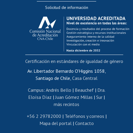
Solicitud de información
Evaluación docente
Calificación académica
Postulación al AUCAI
Funcionarias/os
Cursos internos de capacitación
Bienestar del personal
Certificación en estándares de igualdad de género
Portal de movilidad interna
Certificado de renta
Av. Libertador Bernardo O'Higgins 1058,
Santiago de Chile,
Casa Central
Certificado de renta honorarios
Gestión de correo uchile
Campus
:
Andrés Bello
|
Beauchef
|
Dra.
Editar páginas blancas
Eloísa Díaz
|
Juan Gómez Millas
|
Sur
|
más recintos
Extranjeras/os
Revalidación y reconocimiento de títulos
+56 2 29782000
|
Teléfonos y correos
|
Mapa del portal
|
Contacto
Postulación al Programa de Movilidad Estudiantil
Inscripción de asignaturas