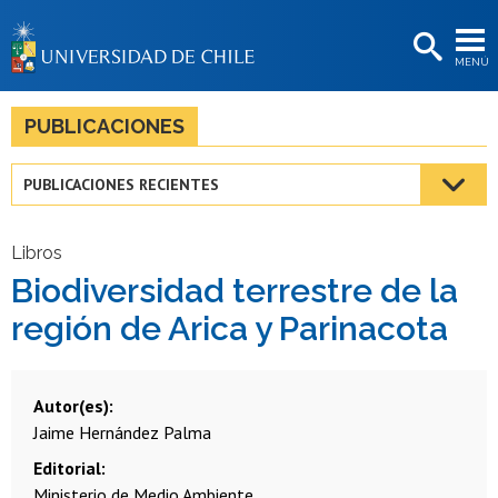
EXTENSIÓN
MENÚ
BIBLIOTECAS
LA UNIVERSIDAD
PUBLICACIONES
Postulantes
PUBLICACIONES RECIENTES
Estudiantes
Académicas/os
Libros
Biodiversidad terrestre de la
Funcionarias/os
región de Arica y Parinacota
Egresadas/os
Autor(es)
Jaime Hernández Palma
Editorial
Ministerio de Medio Ambiente