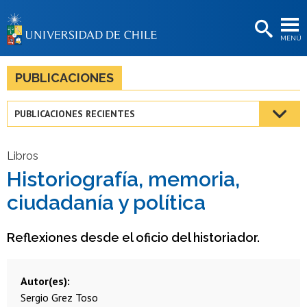
EXTENSIÓN
MENÚ
BIBLIOTECAS
LA UNIVERSIDAD
PUBLICACIONES
Postulantes
PUBLICACIONES RECIENTES
Estudiantes
Académicas/os
Libros
Historiografía, memoria,
Funcionarias/os
ciudadanía y política
Egresadas/os
Reflexiones desde el oficio del historiador.
Autor(es)
Sergio Grez Toso