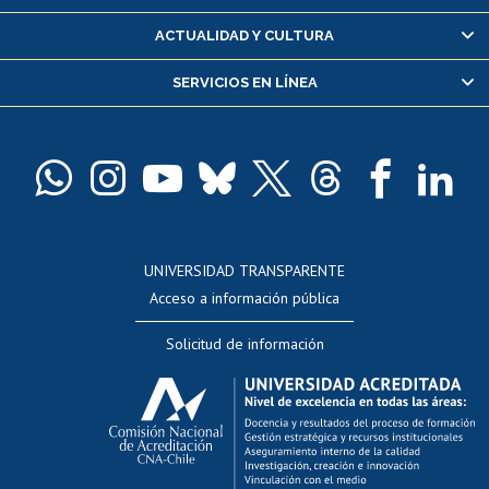
Certificado de alumno regular
ACTUALIDAD Y CULTURA
Servicio médico y dental
SERVICIOS EN LÍNEA
Pago de arancel y crédito alumnos
Pago de arancel y crédito exalumnos
Certificado de títulos y grados
Docentes
Postulación a concursos internos de investigación
Consulta a bases de datos
UNIVERSIDAD TRANSPARENTE
Perfeccionamiento
Acceso a información pública
Editar Portafolio Académico
Solicitud de información
Evaluación docente
Calificación académica
Postulación al AUCAI
Funcionarias/os
Cursos internos de capacitación