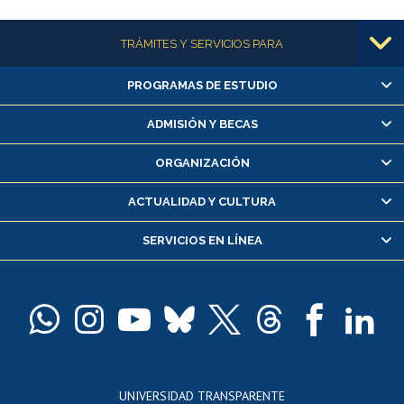
Más información
TRÁMITES Y SERVICIOS PARA
PROGRAMAS DE ESTUDIO
Alumnas/os y exalumnas/os
Matrícula en línea
ADMISIÓN Y BECAS
Inscripción y cambio de asignaturas
ORGANIZACIÓN
Consulta y certificado de notas
Certificado de alumno regular
ACTUALIDAD Y CULTURA
Servicio médico y dental
SERVICIOS EN LÍNEA
Pago de arancel y crédito alumnos
Pago de arancel y crédito exalumnos
Certificado de títulos y grados
Docentes
Postulación a concursos internos de investigación
Consulta a bases de datos
UNIVERSIDAD TRANSPARENTE