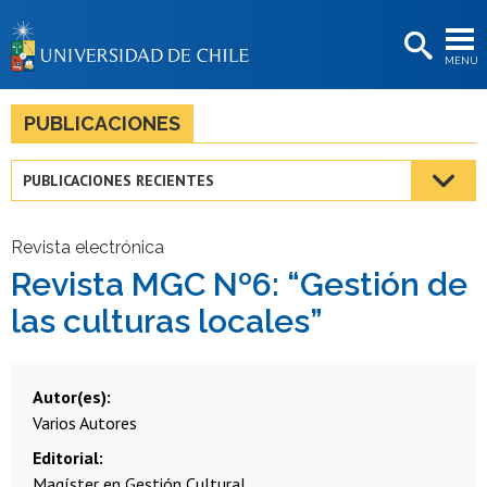
EXTENSIÓN
MENÚ
BIBLIOTECAS
LA UNIVERSIDAD
PUBLICACIONES
Postulantes
PUBLICACIONES RECIENTES
Estudiantes
Académicas/os
Revista electrónica
Revista MGC Nº6: “Gestión de
Funcionarias/os
las culturas locales”
Egresadas/os
Autor(es)
Varios Autores
Editorial
Magíster en Gestión Cultural