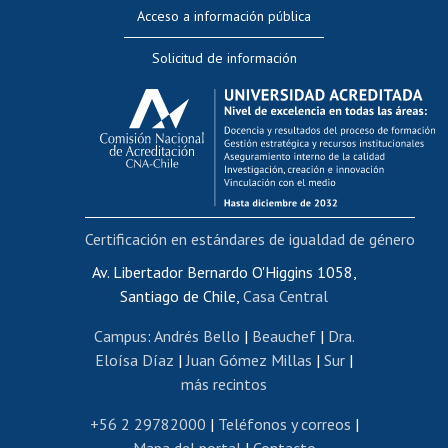
Perfeccionamiento
Acceso a información pública
Editar Portafolio Académico
Solicitud de información
Evaluación docente
Calificación académica
Postulación al AUCAI
Funcionarias/os
Cursos internos de capacitación
Bienestar del personal
Certificación en estándares de igualdad de género
Portal de movilidad interna
Certificado de renta
Av. Libertador Bernardo O'Higgins 1058,
Santiago de Chile,
Casa Central
Certificado de renta honorarios
Gestión de correo uchile
Campus
:
Andrés Bello
|
Beauchef
|
Dra.
Editar páginas blancas
Eloísa Díaz
|
Juan Gómez Millas
|
Sur
|
más recintos
Extranjeras/os
Revalidación y reconocimiento de títulos
+56 2 29782000
|
Teléfonos y correos
|
Mapa del portal
|
Contacto