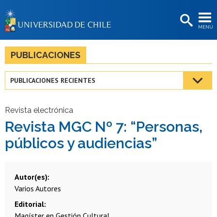
EXTENSIÓN
MENÚ
BIBLIOTECAS
LA UNIVERSIDAD
PUBLICACIONES
Postulantes
PUBLICACIONES RECIENTES
Estudiantes
Académicas/os
Revista electrónica
Revista MGC Nº 7: “Personas,
Funcionarias/os
públicos y audiencias”
Egresadas/os
Autor(es)
Varios Autores
Editorial
Magíster en Gestión Cultural