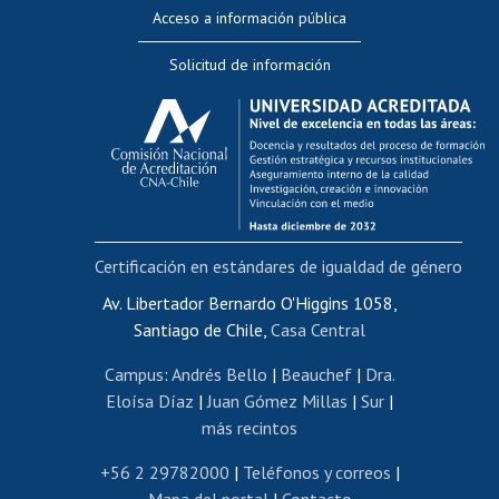
Perfeccionamiento
Acceso a información pública
Editar Portafolio Académico
Solicitud de información
Evaluación docente
Calificación académica
Postulación al AUCAI
Funcionarias/os
Cursos internos de capacitación
Bienestar del personal
Certificación en estándares de igualdad de género
Portal de movilidad interna
Certificado de renta
Av. Libertador Bernardo O'Higgins 1058,
Santiago de Chile,
Casa Central
Certificado de renta honorarios
Gestión de correo uchile
Campus
:
Andrés Bello
|
Beauchef
|
Dra.
Editar páginas blancas
Eloísa Díaz
|
Juan Gómez Millas
|
Sur
|
más recintos
Extranjeras/os
Revalidación y reconocimiento de títulos
+56 2 29782000
|
Teléfonos y correos
|
Mapa del portal
|
Contacto