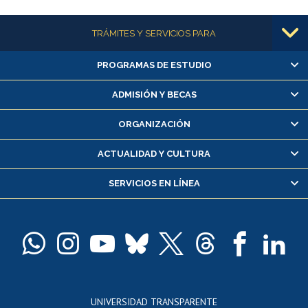
Más información
TRÁMITES Y SERVICIOS PARA
PROGRAMAS DE ESTUDIO
Alumnas/os y exalumnas/os
Matrícula en línea
ADMISIÓN Y BECAS
Inscripción y cambio de asignaturas
ORGANIZACIÓN
Consulta y certificado de notas
Certificado de alumno regular
ACTUALIDAD Y CULTURA
Servicio médico y dental
SERVICIOS EN LÍNEA
Pago de arancel y crédito alumnos
Pago de arancel y crédito exalumnos
Certificado de títulos y grados
Docentes
Postulación a concursos internos de investigación
Consulta a bases de datos
UNIVERSIDAD TRANSPARENTE