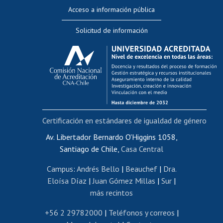
Perfeccionamiento
Acceso a información pública
Editar Portafolio Académico
Solicitud de información
Evaluación docente
Calificación académica
Postulación al AUCAI
Funcionarias/os
Cursos internos de capacitación
Bienestar del personal
Certificación en estándares de igualdad de género
Portal de movilidad interna
Certificado de renta
Av. Libertador Bernardo O'Higgins 1058,
Santiago de Chile,
Casa Central
Certificado de renta honorarios
Gestión de correo uchile
Campus
:
Andrés Bello
|
Beauchef
|
Dra.
Editar páginas blancas
Eloísa Díaz
|
Juan Gómez Millas
|
Sur
|
más recintos
Extranjeras/os
Revalidación y reconocimiento de títulos
+56 2 29782000
|
Teléfonos y correos
|