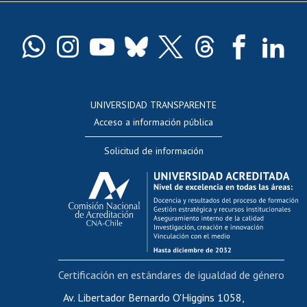
Pago de arancel y crédito exalumnos
Certificado de títulos y grados
Docentes
Postulación a concursos internos de investigación
Consulta a bases de datos
UNIVERSIDAD TRANSPARENTE
Perfeccionamiento
Acceso a información pública
Editar Portafolio Académico
Solicitud de información
Evaluación docente
Calificación académica
Postulación al AUCAI
Funcionarias/os
Cursos internos de capacitación
Bienestar del personal
Certificación en estándares de igualdad de género
Portal de movilidad interna
Certificado de renta
Av. Libertador Bernardo O'Higgins 1058,