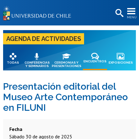
EXTENSIÓN
MENÚ
BIBLIOTECAS
LA UNIVERSIDAD
AGENDA DE ACTIVIDADES
Postulantes
Estudiantes
ENCUENTROS
TODAS
CONFERENCIAS
CEREMONIAS Y
EXPOSICIONES
Y SEMINARIOS
PRESENTACIONES
Académicas/os
Funcionarias/os
Presentación editorial del
Museo Arte Contemporáneo
Egresadas/os
en FILUNI
Fecha
sábado 30 de agosto de 2025