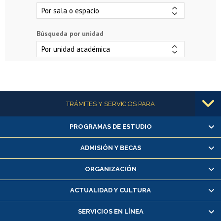
Búsqueda por unidad
Más información
TRÁMITES Y SERVICIOS PARA
PROGRAMAS DE ESTUDIO
Alumnas/os y exalumnas/os
Matrícula en línea
ADMISIÓN Y BECAS
Inscripción y cambio de asignaturas
ORGANIZACIÓN
Consulta y certificado de notas
Certificado de alumno regular
ACTUALIDAD Y CULTURA
Servicio médico y dental
SERVICIOS EN LÍNEA
Pago de arancel y crédito alumnos