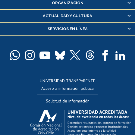
ORGANIZACIÓN
Consulta y certificado de notas
Certificado de alumno regular
ACTUALIDAD Y CULTURA
Servicio médico y dental
SERVICIOS EN LÍNEA
Pago de arancel y crédito alumnos
Pago de arancel y crédito exalumnos
Certificado de títulos y grados
Docentes
Postulación a concursos internos de investigación
Consulta a bases de datos
UNIVERSIDAD TRANSPARENTE
Perfeccionamiento
Acceso a información pública
Editar Portafolio Académico
Solicitud de información
Evaluación docente
Calificación académica
Postulación al AUCAI
Funcionarias/os