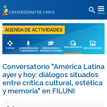
EXTENSIÓN
MENÚ
BIBLIOTECAS
LA UNIVERSIDAD
AGENDA DE ACTIVIDADES
Postulantes
Estudiantes
ENCUENTROS
TODAS
CONFERENCIAS
CEREMONIAS Y
EXPOSICIONES
Y SEMINARIOS
PRESENTACIONES
Académicas/os
Funcionarias/os
Conversatorio "América Latina
ayer y hoy: diálogos situados
Egresadas/os
entre crítica cultural, estética
y memoria" en FILUNI