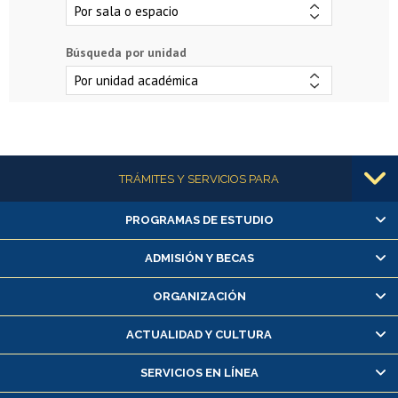
Búsqueda por unidad
Más información
TRÁMITES Y SERVICIOS PARA
PROGRAMAS DE ESTUDIO
Alumnas/os y exalumnas/os
Matrícula en línea
ADMISIÓN Y BECAS
Inscripción y cambio de asignaturas
ORGANIZACIÓN
Consulta y certificado de notas
Certificado de alumno regular
ACTUALIDAD Y CULTURA
Servicio médico y dental
SERVICIOS EN LÍNEA
Pago de arancel y crédito alumnos