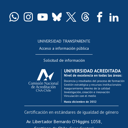
Pago de arancel y crédito exalumnos
Certificado de títulos y grados
Docentes
Postulación a concursos internos de investigación
Consulta a bases de datos
UNIVERSIDAD TRANSPARENTE
Perfeccionamiento
Acceso a información pública
Editar Portafolio Académico
Solicitud de información
Evaluación docente
Calificación académica
Postulación al AUCAI
Funcionarias/os
Cursos internos de capacitación
Bienestar del personal
Certificación en estándares de igualdad de género
Portal de movilidad interna
Certificado de renta
Av. Libertador Bernardo O'Higgins 1058,