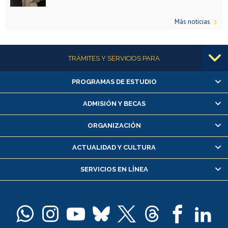
Más noticias
Más información
TRÁMITES Y SERVICIOS PARA
PROGRAMAS DE ESTUDIO
Alumnas/os y exalumnas/os
Matrícula en línea
ADMISIÓN Y BECAS
Inscripción y cambio de asignaturas
ORGANIZACIÓN
Consulta y certificado de notas
Certificado de alumno regular
ACTUALIDAD Y CULTURA
Servicio médico y dental
SERVICIOS EN LÍNEA
Pago de arancel y crédito alumnos
Pago de arancel y crédito exalumnos
Certificado de títulos y grados
Docentes