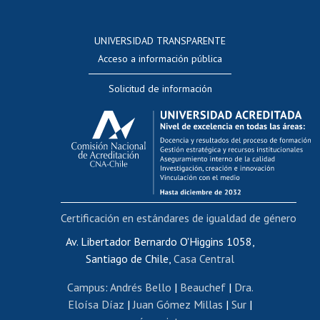
Postulación a concursos internos de investigación
Consulta a bases de datos
UNIVERSIDAD TRANSPARENTE
Perfeccionamiento
Acceso a información pública
Editar Portafolio Académico
Solicitud de información
Evaluación docente
Calificación académica
Postulación al AUCAI
Funcionarias/os
Cursos internos de capacitación
Bienestar del personal
Certificación en estándares de igualdad de género
Portal de movilidad interna
Certificado de renta
Av. Libertador Bernardo O'Higgins 1058,
Santiago de Chile,
Casa Central
Certificado de renta honorarios
Gestión de correo uchile
Campus
:
Andrés Bello
|
Beauchef
|
Dra.
Editar páginas blancas
Eloísa Díaz
|
Juan Gómez Millas
|
Sur
|