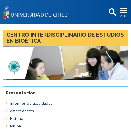
EXTENSIÓN
MENÚ
BIBLIOTECAS
LA UNIVERSIDAD
CENTRO INTERDISCIPLINARIO DE ESTUDIOS
EN BIOÉTICA
Postulantes
Estudiantes
Académicas/os
Funcionarias/os
Egresadas/os
Presentación
Informes de actividades
Antecedentes
Historia
Misión