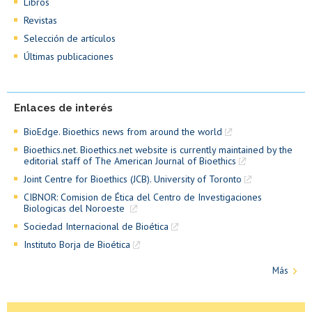
Libros
Revistas
Selección de artículos
Últimas publicaciones
Enlaces de interés
BioEdge. Bioethics news from around the world
Bioethics.net. Bioethics.net website is currently maintained by the
editorial staff of The American Journal of Bioethics
Joint Centre for Bioethics (JCB). University of Toronto
CIBNOR: Comision de Ética del Centro de Investigaciones
Biologicas del Noroeste
CITI: Programa de Educación en Ética de la
Sociedad Internacional de Bioética
Investigación
Instituto Borja de Bioética
Más
Bioética en la Universidad de Chile