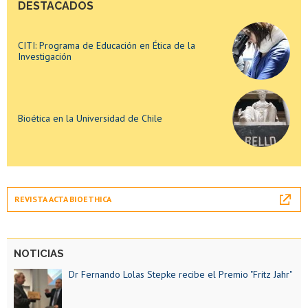
DESTACADOS
CITI: Programa de Educación en Ética de la
Investigación
Bioética en la Universidad de Chile
CITI: Programa de Educación en Ética de la
Investigación
REVISTA ACTA BIOETHICA
Bioética en la Universidad de Chile
NOTICIAS
Dr Fernando Lolas Stepke recibe el Premio "Fritz Jahr"