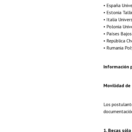
• España Unive
• Estonia Tall
• Italia Univer
• Polonia Univ
• Países Bajos
• República C
• Rumania Poly
Información p
Movilidad de
Los postulante
documentación
1. Becas sólo