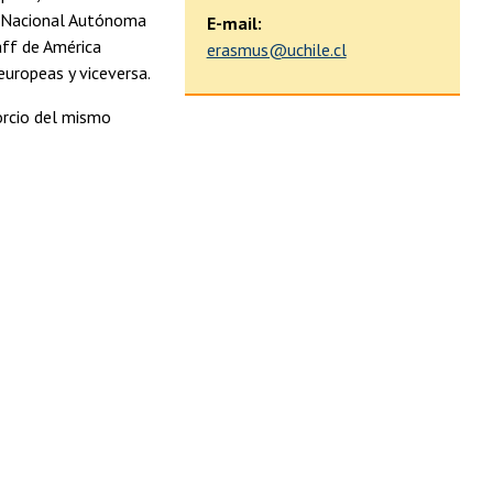
ad Nacional Autónoma
E-mail:
aff de América
erasmus@uchile.cl
europeas y viceversa.
orcio del mismo