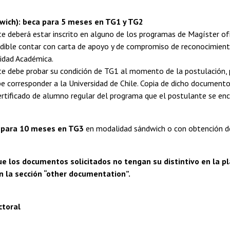
wich): beca para 5 meses en TG1 y TG2
te deberá estar inscrito en alguno de los programas de Magíster ofr
ndible contar con carta de apoyo y de compromiso de reconocimiento
nidad Académica.
te debe probar su condición de TG1 al momento de la postulación, 
e corresponder a la Universidad de Chile. Copia de dicho documento
certificado de alumno regular del programa que el postulante se enc
 para 10 meses en TG3
en modalidad sándwich o con obtención de
ue los documentos solicitados no tengan su distintivo en la 
n la sección “other documentation”.
ctoral