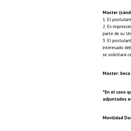
Master (sánd
1. El postulan
2. Es impresci
parte de su U
3. El postulan
interesado deb
se solicitará 
Master: beca
*En el caso q
adjuntados e
Movilidad Do