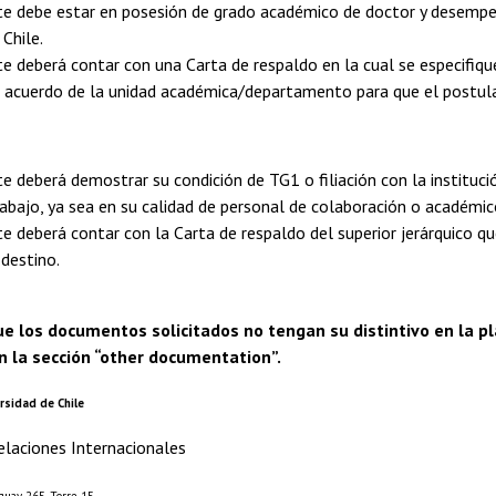
te debe estar en posesión de grado académico de doctor y desempeñ
 Chile.
te deberá contar con una Carta de respaldo en la cual se especifiq
el acuerdo de la unidad académica/departamento para que el postula
te deberá demostrar su condición de TG1 o filiación con la institució
abajo, ya sea en su calidad de personal de colaboración o académic
te deberá contar con la Carta de respaldo del superior jerárquico que
 destino.
ue los documentos solicitados no tengan su distintivo en la 
n la sección “other documentation”.
rsidad de Chile
elaciones Internacionales