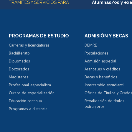
TRÁMITES Y SERVICIOS PARA
Alumnas/os y ex
Matrícula en línea
Inscripción y cambio d
Consulta y certificado
PROGRAMAS DE ESTUDIO
ADMISIÓN Y BECAS
Certificado de alumno
Carreras y licenciaturas
DEMRE
Servicio médico y den
Bachillerato
Postulaciones
Pago de arancel y cré
Diplomados
Admisión especial
Pago de arancel y cré
Doctorados
Aranceles y créditos
Certificado de títulos 
Magísteres
Becas y beneficios
Profesional especialista
Intercambio estudiantil
Mi Uchile
Ayu
Cursos de especialización
Oficina de Títulos y Grado
Educación continua
Revalidación de títulos
extranjeros
Programas a distancia