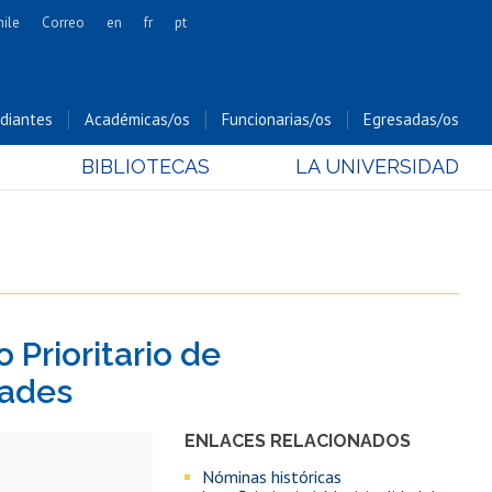
hile
Correo
en
fr
pt
Artes
Cs. Agronómicas
diantes
Académicas/os
Funcionarias/os
Egresadas/os
Cs. Forestales y Conservación
BIBLIOTECAS
LA UNIVERSIDAD
Cs. Sociales
Comunicación e Imagen
Economía y Negocios
Gobierno
Odontología
 Prioritario de
Estudios Internacionales
Bachillerato
dades
Hospital Clínico
ENLACES RELACIONADOS
Nóminas históricas