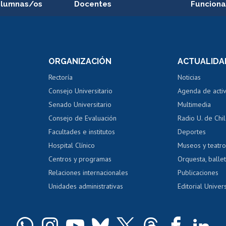
alumnas/os
Docentes
Funciona
Postulación a concursos
Cursos inte
internos de investigación
capacitació
e asignaturas
Consulta a bases de datos
Bienestar d
 de notas
ORGANIZACIÓN
ACTUALIDA
Perfeccionamiento
Portal de m
 regular
Editar Portafolio Académico
Certificado
Rectoría
Noticias
tal
Evaluación docente
Certificado
Consejo Universitario
Agenda de acti
dito alumnos
honorarios
Calificación académica
Senado Universitario
Multimedia
dito exalumnos
Gestión de 
Consejo de Evaluación
Radio U. de Chi
Postulación al AUCAI
y grados
Editar pági
Facultades e institutos
Deportes
Hospital Clínico
Museos y teatr
da tecnológica
Tarjeta TUI
Wifi
Acoso laboral
s
Centros y programas
Orquesta, ballet
Relaciones internacionales
Publicaciones
Unidades administrativas
Editorial Univers