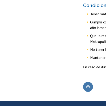
Condicion
Tener mat
Cumplir c
año inmed
Que la re
Metropoli
No tener 
Mantener 
En caso de dud
Subir
Más información