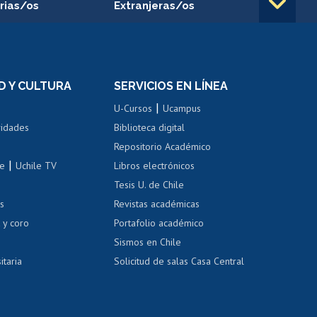
rias/os
Extranjeras/os
rnos de
Revalidación y reconocimiento
n
de títulos
el personal
Postulación al Programa de
Movilidad Estudiantil
D Y CULTURA
SERVICIOS EN LÍNEA
ovilidad interna
Inscripción de asignaturas
|
 de renta
U-Cursos
Ucampus
Cursos de español
 de renta
vidades
Biblioteca digital
Repositorio Académico
correo uchile
|
le
Uchile TV
Libros electrónicos
nas blancas
Tesis U. de Chile
os
Revistas académicas
, sexual y violencia
Denuncias administrativas
 y coro
Portafolio académico
Sismos en Chile
itaria
Solicitud de salas Casa Central