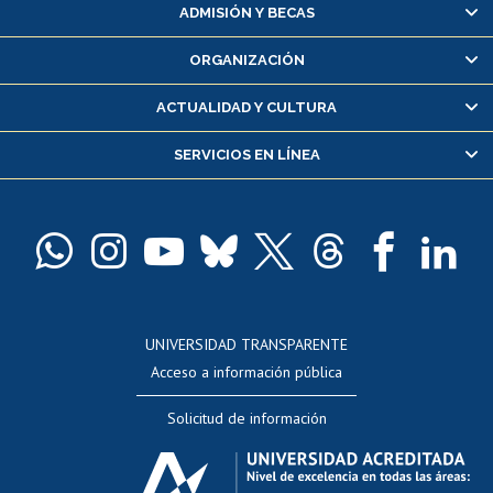
Matrícula en línea
ADMISIÓN Y BECAS
Inscripción y cambio de asignaturas
ORGANIZACIÓN
Consulta y certificado de notas
Certificado de alumno regular
ACTUALIDAD Y CULTURA
Servicio médico y dental
SERVICIOS EN LÍNEA
Pago de arancel y crédito alumnos
Pago de arancel y crédito exalumnos
Certificado de títulos y grados
Docentes
Postulación a concursos internos de investigación
Consulta a bases de datos
UNIVERSIDAD TRANSPARENTE
Perfeccionamiento
Acceso a información pública
Editar Portafolio Académico
Solicitud de información
Evaluación docente
Calificación académica
Postulación al AUCAI