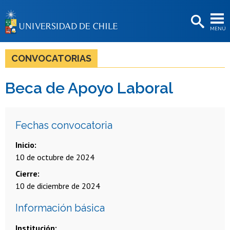
EXTENSIÓN
MENÚ
BIBLIOTECAS
LA UNIVERSIDAD
CONVOCATORIAS
Postulantes
Beca de Apoyo Laboral
Estudiantes
Académicas/os
Fechas convocatoria
Funcionarias/os
Inicio
10 de octubre de 2024
Egresadas/os
Cierre
10 de diciembre de 2024
Información básica
Institución