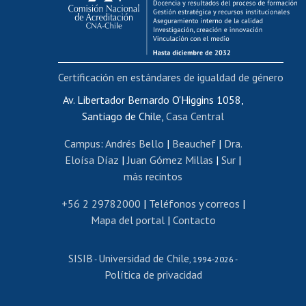
Funcionarias/os
Cursos internos de capacitación
Bienestar del personal
Certificación en estándares de igualdad de género
Portal de movilidad interna
Certificado de renta
Av. Libertador Bernardo O'Higgins 1058,
Santiago de Chile,
Casa Central
Certificado de renta honorarios
Gestión de correo uchile
Campus
:
Andrés Bello
|
Beauchef
|
Dra.
Editar páginas blancas
Eloísa Díaz
|
Juan Gómez Millas
|
Sur
|
más recintos
Extranjeras/os
Revalidación y reconocimiento de títulos
+56 2 29782000
|
Teléfonos y correos
|
Mapa del portal
|
Contacto
Postulación al Programa de Movilidad Estudiantil
Inscripción de asignaturas
SISIB
Universidad de Chile
Cursos de español
-
, 1994-2026 -
Política de privacidad
Mi Uchile
Ayuda tecnológica
Tarjeta TUI
Wifi