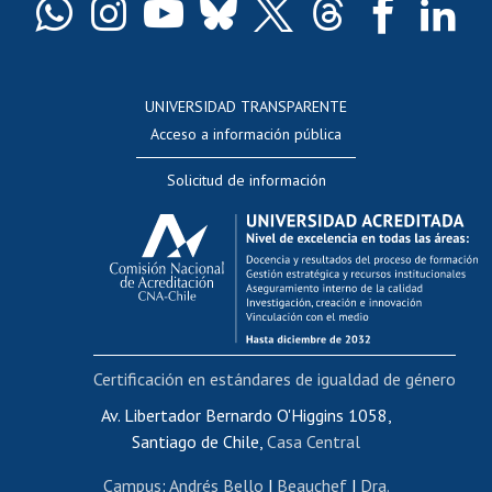
Docentes
Postulación a concursos internos de investigación
Consulta a bases de datos
UNIVERSIDAD TRANSPARENTE
Perfeccionamiento
Acceso a información pública
Editar Portafolio Académico
Solicitud de información
Evaluación docente
Calificación académica
Postulación al AUCAI
Funcionarias/os
Cursos internos de capacitación
Bienestar del personal
Certificación en estándares de igualdad de género
Portal de movilidad interna
Certificado de renta
Av. Libertador Bernardo O'Higgins 1058,
Santiago de Chile,
Casa Central
Certificado de renta honorarios
Gestión de correo uchile
Campus
:
Andrés Bello
|
Beauchef
|
Dra.