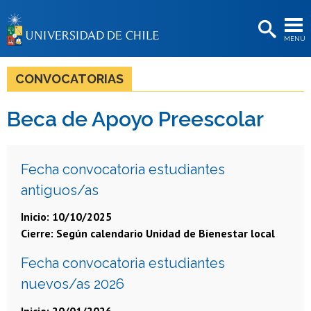
EXTENSIÓN
MENÚ
BIBLIOTECAS
LA UNIVERSIDAD
CONVOCATORIAS
Postulantes
Beca de Apoyo Preescolar
Estudiantes
Académicas/os
Fecha convocatoria estudiantes
Funcionarias/os
antiguos/as
Egresadas/os
Inicio:
10/10/2025
Cierre:
Según calendario Unidad de Bienestar local
Fecha convocatoria estudiantes
nuevos/as 2026
Inicio:
20/01/2026