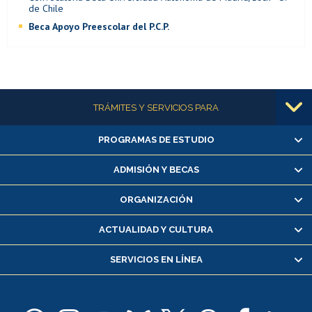
de Chile
Beca Apoyo Preescolar del P.C.P.
Más información
TRÁMITES Y SERVICIOS PARA
PROGRAMAS DE ESTUDIO
Alumnas/os y exalumnas/os
Matrícula en línea
ADMISIÓN Y BECAS
Inscripción y cambio de asignaturas
ORGANIZACIÓN
Consulta y certificado de notas
Certificado de alumno regular
ACTUALIDAD Y CULTURA
Servicio médico y dental
SERVICIOS EN LÍNEA
Pago de arancel y crédito alumnos
Pago de arancel y crédito exalumnos
Certificado de títulos y grados