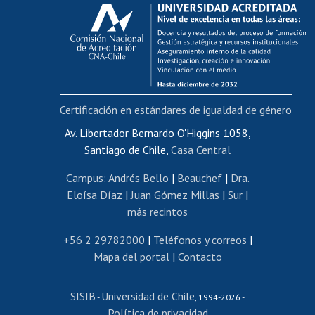
Calificación académica
Postulación al AUCAI
Funcionarias/os
Cursos internos de capacitación
Bienestar del personal
Certificación en estándares de igualdad de género
Portal de movilidad interna
Certificado de renta
Av. Libertador Bernardo O'Higgins 1058,
Santiago de Chile,
Casa Central
Certificado de renta honorarios
Gestión de correo uchile
Campus
:
Andrés Bello
|
Beauchef
|
Dra.
Editar páginas blancas
Eloísa Díaz
|
Juan Gómez Millas
|
Sur
|
más recintos
Extranjeras/os
Revalidación y reconocimiento de títulos
+56 2 29782000
|
Teléfonos y correos
|
Mapa del portal
|
Contacto
Postulación al Programa de Movilidad Estudiantil
Inscripción de asignaturas
SISIB
Universidad de Chile
Cursos de español
-
, 1994-2026 -
Política de privacidad