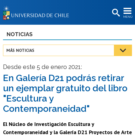
EXTENSIÓN
MENÚ
BIBLIOTECAS
LA UNIVERSIDAD
NOTICIAS
Postulantes
MÁS NOTICIAS
Estudiantes
Desde este 5 de enero 2021:
Académicas/os
En Galería D21 podrás retirar
Funcionarias/os
un ejemplar gratuito del libro
Egresadas/os
"Escultura y
Contemporaneidad"
El Núcleo de Investigación Escultura y
Contemporaneidad y la Galería D21 Proyectos de Arte