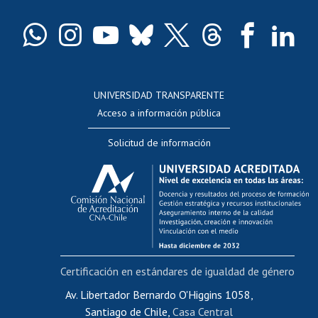
Certificado de títulos y grados
Docentes
Postulación a concursos internos de investigación
Consulta a bases de datos
UNIVERSIDAD TRANSPARENTE
Perfeccionamiento
Acceso a información pública
Editar Portafolio Académico
Solicitud de información
Evaluación docente
Calificación académica
Postulación al AUCAI
Funcionarias/os
Cursos internos de capacitación
Bienestar del personal
Certificación en estándares de igualdad de género
Portal de movilidad interna
Certificado de renta
Av. Libertador Bernardo O'Higgins 1058,
Santiago de Chile,
Casa Central
Certificado de renta honorarios