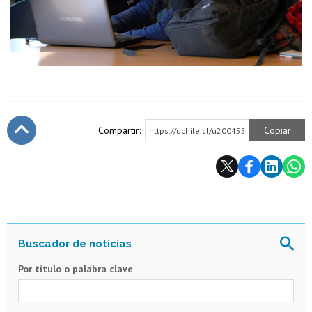
Compartir:
Copiar
https://uchile.cl/u200455
Subir
Por título o palabra clave