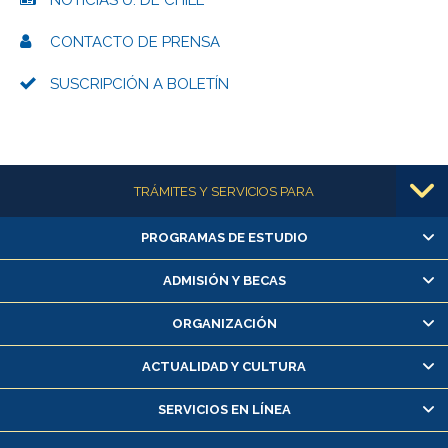
CONTACTO DE PRENSA
SUSCRIPCIÓN A BOLETÍN
Más información
TRÁMITES Y SERVICIOS PARA
PROGRAMAS DE ESTUDIO
Alumnas/os y exalumnas/os
Matrícula en línea
ADMISIÓN Y BECAS
Inscripción y cambio de asignaturas
ORGANIZACIÓN
Consulta y certificado de notas
Certificado de alumno regular
ACTUALIDAD Y CULTURA
Servicio médico y dental
SERVICIOS EN LÍNEA
Pago de arancel y crédito alumnos
Pago de arancel y crédito exalumnos