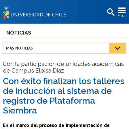
EXTENSIÓN
MENÚ
BIBLIOTECAS
LA UNIVERSIDAD
NOTICIAS
Postulantes
MÁS NOTICIAS
Estudiantes
Con la participación de unidades académicas
Académicas/os
de Campus Eloísa Díaz
Funcionarias/os
Con éxito finalizan los talleres
de inducción al sistema de
Egresadas/os
registro de Plataforma
Siembra
En el marco del proceso de implementación de