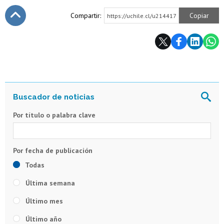
Compartir:
Copiar
https://uchile.cl/u214417
Subir
Por título o palabra clave
Todas
Última semana
Último mes
Último año