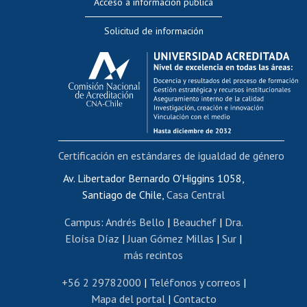
Acceso a información pública
Editar Portafolio Académico
Solicitud de información
Evaluación docente
Calificación académica
Postulación al AUCAI
Funcionarias/os
Cursos internos de capacitación
Bienestar del personal
Certificación en estándares de igualdad de género
Portal de movilidad interna
Certificado de renta
Av. Libertador Bernardo O'Higgins 1058,
Santiago de Chile,
Casa Central
Certificado de renta honorarios
Gestión de correo uchile
Campus
:
Andrés Bello
|
Beauchef
|
Dra.
Editar páginas blancas
Eloísa Díaz
|
Juan Gómez Millas
|
Sur
|
más recintos
Extranjeras/os
Revalidación y reconocimiento de títulos
+56 2 29782000
|
Teléfonos y correos
|
Mapa del portal
|
Contacto
Postulación al Programa de Movilidad Estudiantil