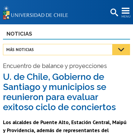
EXTENSIÓN
MENÚ
BIBLIOTECAS
LA UNIVERSIDAD
NOTICIAS
Postulantes
MÁS NOTICIAS
Estudiantes
Encuentro de balance y proyecciones
Académicas/os
U. de Chile, Gobierno de
Funcionarias/os
Santiago y municipios se
Egresadas/os
reunieron para evaluar
exitoso ciclo de conciertos
Los alcaldes de Puente Alto, Estación Central, Maipú
y Providencia, además de representantes del