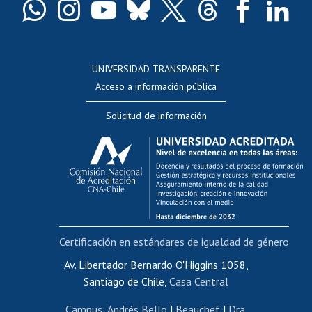
Docentes
Postulación a concursos internos de investigación
Consulta a bases de datos
UNIVERSIDAD TRANSPARENTE
Perfeccionamiento
Acceso a información pública
Editar Portafolio Académico
Solicitud de información
Evaluación docente
Calificación académica
Postulación al AUCAI
Funcionarias/os
Cursos internos de capacitación
Bienestar del personal
Certificación en estándares de igualdad de género
Portal de movilidad interna
Certificado de renta
Av. Libertador Bernardo O'Higgins 1058,
Santiago de Chile,
Casa Central
Certificado de renta honorarios
Gestión de correo uchile
Campus
:
Andrés Bello
|
Beauchef
|
Dra.