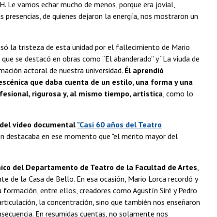
NCH. Le vamos echar mucho de menos, porque era jovial,
as presencias, de quienes dejaron la energía, nos mostraron un
só la tristeza de esta unidad por el fallecimiento de Mario
, que se destacó en obras como “El abanderado” y “La viuda de
rmación actoral de nuestra universidad.
Él aprendió
escénica que daba cuenta de un estilo, una forma y una
ional, rigurosa y, al mismo tiempo, artística
, como lo
a del video documental
"Casi 60 años del Teatro
ien destacaba en ese momento que "el mérito mayor del
ico del Departamento de Teatro de la Facultad de Artes
,
e de la Casa de Bello. En esa ocasión, Mario Lorca recordó y
 formación, entre ellos, creadores como Agustín Siré y Pedro
articulación, la concentración, sino que también nos enseñaron
consecuencia. En resumidas cuentas, no solamente nos