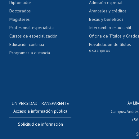
Diplomados
Admisión especial
Pago de arancel y cré
Doctorados
Aranceles y créditos
Certificado de títulos 
Magísteres
Becas y beneficios
Profesional especialista
Intercambio estudiantil
Mi Uchile
Ayu
Cursos de especialización
Oficina de Títulos y Grado
Educación continua
Revalidación de títulos
extranjeros
Programas a distancia
UNIVERSIDAD TRANSPARENTE
Av. Li
Acceso a información pública
Campus
:
Andrés
+56
Solicitud de información
S