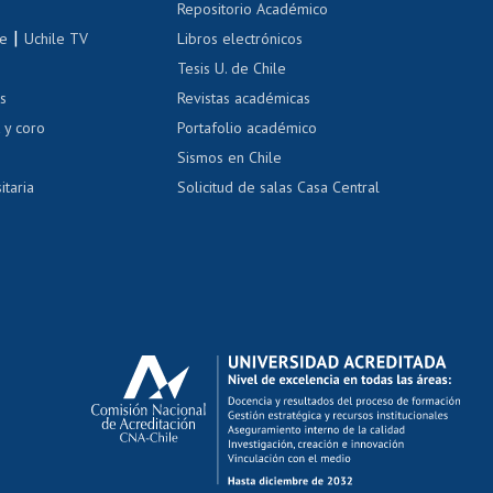
Repositorio Académico
correo uchile
|
le
Uchile TV
Libros electrónicos
nas blancas
Tesis U. de Chile
os
Revistas académicas
, sexual y violencia
Denuncias administrativas
 y coro
Portafolio académico
Sismos en Chile
itaria
Solicitud de salas Casa Central