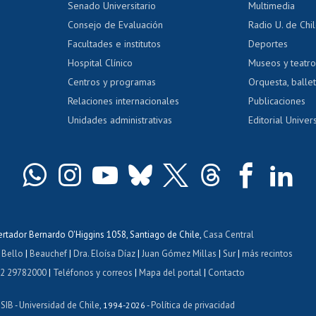
Calificación académica
Senado Universitario
Multimedia
dito exalumnos
Gestión de 
Consejo de Evaluación
Radio U. de Chi
Postulación al AUCAI
y grados
Editar pági
Facultades e institutos
Deportes
Hospital Clínico
Museos y teatr
da tecnológica
Tarjeta TUI
Wifi
Acoso laboral
s
Centros y programas
Orquesta, ballet
Relaciones internacionales
Publicaciones
Unidades administrativas
Editorial Univers
bertador Bernardo O'Higgins 1058, Santiago de Chile,
Casa Central
 Bello
|
Beauchef
|
Dra. Eloísa Díaz
|
Juan Gómez Millas
|
Sur
|
más recintos
 2 29782000
|
Teléfonos y correos
|
Mapa del portal
|
Contacto
ISIB
Universidad de Chile
Política de privacidad
-
, 1994-2026 -