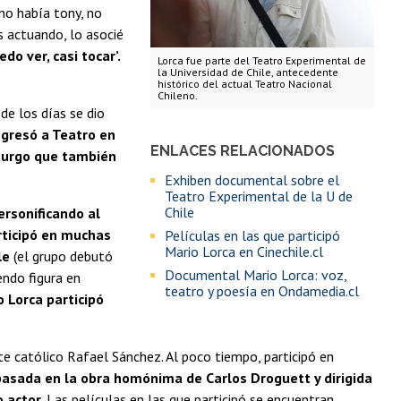
 no había tony, no
os actuando, lo asocié
do ver, casi tocar’.
Lorca fue parte del Teatro Experimental de
la Universidad de Chile, antecedente
histórico del actual Teatro Nacional
Chileno.
de los días se dio
gresó a Teatro en
ENLACES RELACIONADOS
aturgo que también
Exhiben documental sobre el
Teatro Experimental de la U de
Chile
ersonificando al
rticipó en muchas
Películas en las que participó
Mario Lorca en Cinechile.cl
le
(el grupo debutó
Documental Mario Lorca: voz,
endo figura en
teatro y poesía en Ondamedia.cl
o Lorca participó
te católico Rafael Sánchez. Al poco tiempo, participó en
 basada en la obra homónima de Carlos Droguett y dirigida
o actor
. Las películas en las que participó se encuentran