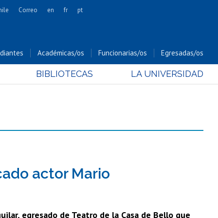
hile
Correo
en
fr
pt
Artes
Cs. Agronómicas
diantes
Académicas/os
Funcionarias/os
Egresadas/os
Cs. Forestales y Conservación
BIBLIOTECAS
LA UNIVERSIDAD
Cs. Sociales
Comunicación e Imagen
Economía y Negocios
Gobierno
Odontología
Estudios Internacionales
Bachillerato
cado actor Mario
Hospital Clínico
uilar, egresado de Teatro de la Casa de Bello que