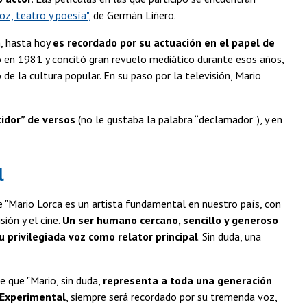
z, teatro y poesía",
de Germán Liñero.
n, hasta hoy
es recordado por su actuación en el papel de
ió en 1981 y concitó gran revuelo mediático durante esos años,
e la cultura popular. En su paso por la televisión, Mario
idor” de versos
(no le gustaba la palabra “declamador”), y en
l
ue "Mario Lorca es un artista fundamental en nuestro país, con
sión y el cine.
Un ser humano cercano, sencillo y generoso
u privilegiada voz como relator principal
. Sin duda, una
te que "Mario, sin duda,
representa a toda una generación
 Experimental
, siempre será recordado por su tremenda voz,