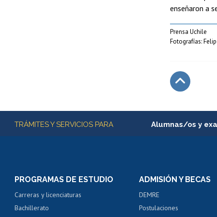
enseñaron a se
Prensa Uchile
Fotografías: Fel
Subir
Más información
TRÁMITES Y SERVICIOS PARA
Alumnas/os y ex
Matrícula en línea
Inscripción y cambio d
Consulta y certificado
PROGRAMAS DE ESTUDIO
ADMISIÓN Y BECAS
Certificado de alumno
Carreras y licenciaturas
DEMRE
Servicio médico y den
Bachillerato
Postulaciones
Pago de arancel y cré