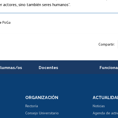
r actores, sino también seres humanos”.
ipe PoGa
Compartir:
alumnas/os
Docentes
Funciona
Postulación a concursos
Cursos inte
internos de investigación
capacitació
e asignaturas
Consulta a bases de datos
Bienestar d
 de notas
ORGANIZACIÓN
ACTUALIDA
Perfeccionamiento
Portal de m
 regular
Editar Portafolio Académico
Certificado
Rectoría
Noticias
tal
Evaluación docente
Certificado
Consejo Universitario
Agenda de acti
dito alumnos
honorarios