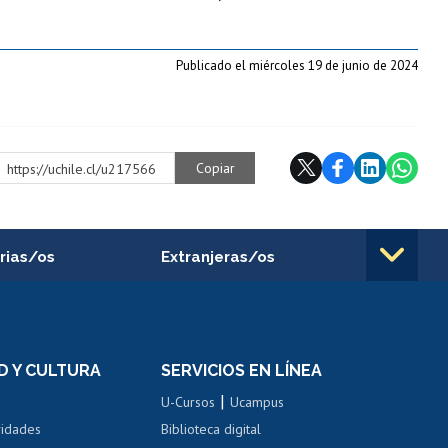
Publicado el miércoles 19 de junio de 2024
Copiar
https://uchile.cl/u217566
rias/os
Extranjeras/os
rnos de
Revalidación y reconocimiento
n
de títulos
el personal
Postulación al Programa de
Movilidad Estudiantil
D Y CULTURA
SERVICIOS EN LÍNEA
ovilidad interna
Inscripción de asignaturas
|
 de renta
U-Cursos
Ucampus
Cursos de español
 de renta
vidades
Biblioteca digital