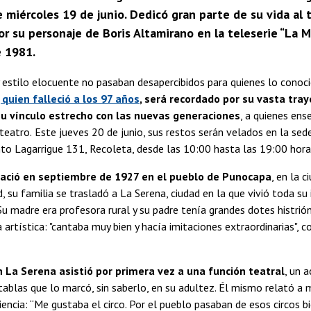
e miércoles 19 de junio. Dedicó gran parte de su vida al t
r su personaje de Boris Altamirano en la teleserie “La M
 1981.
 estilo elocuente no pasaban desapercibidos para quienes lo conoc
, quien falleció a los 97 años
, será recordado por su vasta tray
su vínculo estrecho con las nuevas generaciones
, a quienes ens
 teatro.
Este jueves 20 de junio, sus restos serán velados en la sede
to Lagarrigue 131, Recoleta, desde las 10:00 hasta las 19:00 hora
nació en septiembre de 1927 en el pueblo de Punocapa
, en la c
 su familia se trasladó a La Serena, ciudad en la que vivió toda su
Su madre era profesora rural y su padre tenía grandes dotes histrión
 artística: "cantaba muy bien y hacía imitaciones extraordinarias", 
n La Serena asistió por primera vez a una función teatral
, un 
ablas que lo marcó, sin saberlo, en su adultez. Él mismo relató a
encia: “Me gustaba el circo. Por el pueblo pasaban de esos circos bi