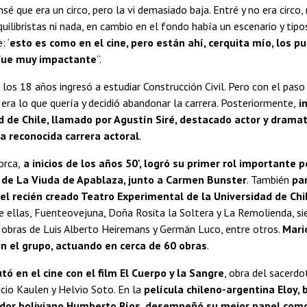
sé que era un circo, pero la vi demasiado baja. Entré y no era circo,
quilibristas ni nada, en cambio en el fondo había un escenario y tip
: ‘
esto es como en el cine, pero están ahí, cerquita mío, los pue
fue muy impactante
”.
 los 18 años ingresó a estudiar Construcción Civil. Pero con el paso 
era lo que quería y decidió abandonar la carrera. Posteriormente,
in
d de Chile, llamado por Agustín Siré, destacado actor y dram
a reconocida carrera actoral
.
orca,
a inicios de los años 50', logró su primer rol importante p
 de La Viuda de Apablaza, junto a Carmen Bunster
. También
pa
el recién creado Teatro Experimental de la Universidad de Chi
e ellas, Fuenteovejuna, Doña Rosita la Soltera y La Remolienda, si
 obras de Luis Alberto Heiremans y Germán Luco, entre otros.
Mari
n el grupo, actuando en cerca de 60 obras
.
tó en el cine con el film El Cuerpo y la Sangre
, obra del sacerdo
icio Kaulen y Helvio Soto. En la
película chileno-argentina Eloy,
zador boliviano Humberto Ríos, desempeñó su mejor papel com