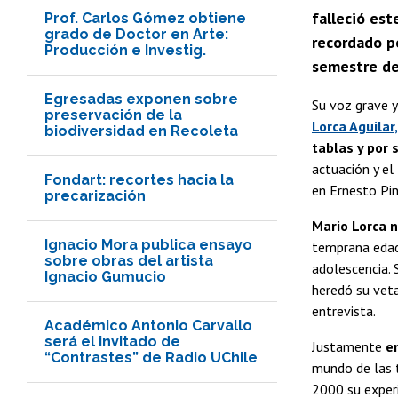
falleció est
Prof. Carlos Gómez obtiene
grado de Doctor en Arte:
recordado po
Producción e Investig.
semestre de
Egresadas exponen sobre
Su voz grave y
preservación de la
Lorca Aguilar
biodiversidad en Recoleta
tablas y por 
actuación y el
Fondart: recortes hacia la
en Ernesto Pin
precarización
Mario Lorca 
Ignacio Mora publica ensayo
temprana edad,
sobre obras del artista
adolescencia. 
Ignacio Gumucio
heredó su veta
entrevista.
Académico Antonio Carvallo
será el invitado de
Justamente
e
“Contrastes” de Radio UChile
mundo de las t
2000 su experi