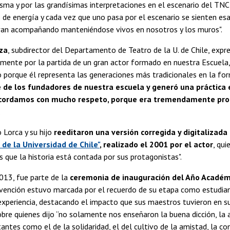
risma y por las grandísimas interpretaciones en el escenario del T
o de energía y cada vez que uno pasa por el escenario se sienten es
van acompañando manteniéndose vivos en nosotros y los muros".
za
, subdirector del Departamento de Teatro de la U. de Chile, expre
amente por la partida de un gran actor formado en nuestra Escuela
o porque él representa las generaciones más tradicionales en la fo
 de los fundadores de nuestra escuela y generó una práctica 
cordamos con mucho respeto, porque era tremendamente profes
.
 Lorca y su hijo
reeditaron una versión corregida y digitalizad
de la Universidad de Chile"
, realizado el 2001 por el actor
, qu
 que la historia está contada por sus protagonistas".
013, fue parte de la
ceremonia de inauguración del Año Académ
vención estuvo marcada por el recuerdo de su etapa como estudiant
xperiencia, destacando el impacto que sus maestros tuvieron en su
obre quienes dijo “no solamente nos enseñaron la buena dicción, la 
antes como el de la solidaridad, el del cultivo de la amistad, la 