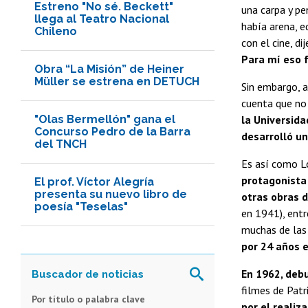
Estreno "No sé. Beckett"
una carpa y pen
llega al Teatro Nacional
había arena, e
Chileno
con el cine, dije
Para mí eso 
Obra “La Misión” de Heiner
Müller se estrena en DETUCH
Sin embargo, a
cuenta que no 
"Olas Bermellón" gana el
la Universida
Concurso Pedro de la Barra
desarrolló un
del TNCH
Es así como L
protagonista
El prof. Víctor Alegría
presenta su nuevo libro de
otras obras d
poesía "Teselas"
en 1941), entr
muchas de las
por 24 años e
En 1962, debu
filmes de Patr
Por título o palabra clave
por el reali