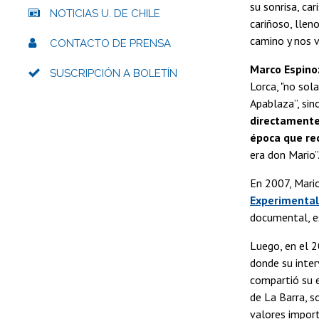
su sonrisa, ca
NOTICIAS U. DE CHILE
cariñoso, llen
camino y nos 
CONTACTO DE PRENSA
Marco Espino
SUSCRIPCIÓN A BOLETÍN
Lorca, "no sol
Apablaza”, sin
directamente
época que re
era don Mario”
En 2007, Mario
Experimental 
documental, es
Luego, en el 2
donde su inter
compartió su e
de La Barra, s
valores import