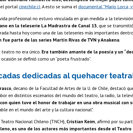
 el portal
cinechile.cl
. A esto se suma el
documental "Mario Lorca, vo
vida profesional no estuvo vinculada en gran medida a la televisió
ano en la teleserie La Madrastra de Canal 13
, que se transmit
rada hasta hoy como una de las teleseries más importantes dentro d
 fue parte de las series Martín Rivas de TVN y Anakena
.
 teatro no era único.
Era también amante de la poesía y un “dec
ocasión se definió como un “poeta frustrado”.
cadas dedicadas al quehacer teatra
rasco
, decano de la Facultad de Artes de la U. de Chile, destacó q
bor en distintos escenarios del mundo del teatro, la radio, la televi
 con quien tuve el honor de trabajar en una obra musical con s
able en el mundo del arte y la cultura nacional".
l Teatro Nacional Chileno (TNCH),
Cristian Keim
, afirmó por su par
ileno, es uno de los actores más importantes desde el Teatro