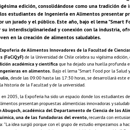
vigésima edición, consolidándose como una tradición de 
 los estudiantes de Ingeniería en Alimentos presentar p
r un jurado y el público. Este año, bajo el lema "Smart Fo
 su interdisciplinariedad y conexión con la industria, o
oven en la creación de alimentos saludables.
Expoferia de Alimentos Innovadores de la Facultad de Ciencia
s (FaCiQyF)
de la Universidad de Chile celebra su vigésima edición
dición académica y científica
que ha dejado una huella profunda e
ingenieras en alimentos.
Bajo el lema "Smart Food por la Salud y 
julio,
desde las 09:00 hasta las 17:30 horas, se desarrollará este
la historia de la Facultad y de la universidad.
o en 2005, la Expoferia ha sido un espacio donde los estudiantes d
Alimentos presentan propuestas alimenticias innovadoras y saludab
an Abugoch, académica del Departamento de Ciencia de los Ali
uímica, una de las fundadoras del evento,
recuerda con entusia
ia: "La idea surgió porque con el grupo de estudio empezamos a hac