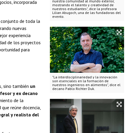
nuestra comunidad al mundo exterior,
gocios, incorporada
mostrando el talento y creatividad de
nuestros estudiantes", dice la profesora
Lilian Abugoch, una de las fundadoras del
evento.
o conjunto de toda la
orando nuevas
jor experiencia
idad de los proyectos
portunidad para
"La interdisciplinariedad y la innovación
son esenciales en la formación de
nuestros ingenieros en alimentos", dice el
s, sino también
un
decano Pablo Richter Duk.
ofesor y ex decano
miento de la
d que reúne docencia,
gral y realista del