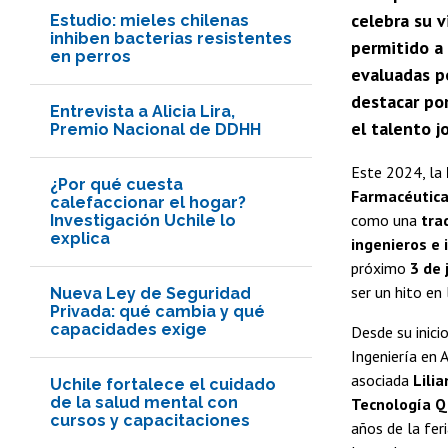
celebra su 
Estudio: mieles chilenas
inhiben bacterias resistentes
permitido a
en perros
evaluadas po
destacar por
Entrevista a Alicia Lira,
el talento j
Premio Nacional de DDHH
Este 2024, la
¿Por qué cuesta
Farmacéutica
calefaccionar el hogar?
como una
tra
Investigación Uchile lo
explica
ingenieros e 
próximo
3 de 
ser un hito en 
Nueva Ley de Seguridad
Privada: qué cambia y qué
capacidades exige
Desde su inici
Ingeniería en 
asociada
Lili
Uchile fortalece el cuidado
de la salud mental con
Tecnología Q
cursos y capacitaciones
años de la fer