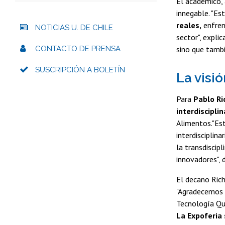
El académico, 
innegable. "Es
reales,
enfrent
NOTICIAS U. DE CHILE
sector", expli
CONTACTO DE PRENSA
sino que tambi
SUSCRIPCIÓN A BOLETÍN
La visi
Para
Pablo Ri
interdiscipli
Alimentos."Es
interdisciplin
la transdiscip
innovadores", d
El decano Rich
"Agradecemos a
Tecnología Quí
La Expoferia