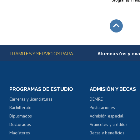
Fotografías: Pren
Subir
Más información
TRÁMITES Y SERVICIOS PARA
Alumnas/os y ex
Matrícula en línea
Inscripción y cambio d
Consulta y certificado
PROGRAMAS DE ESTUDIO
ADMISIÓN Y BECAS
Certificado de alumno
Carreras y licenciaturas
DEMRE
Servicio médico y den
Bachillerato
Postulaciones
Pago de arancel y cré
Diplomados
Admisión especial
Pago de arancel y cré
Doctorados
Aranceles y créditos
Certificado de títulos 
Magísteres
Becas y beneficios