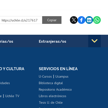
Copiar
https://uchile.cl/u217617
rias/os
Extranjeras/os
rnos de
Revalidación y reconocimiento
n
de títulos
el personal
Postulación al Programa de
Movilidad Estudiantil
D Y CULTURA
SERVICIOS EN LÍNEA
ovilidad interna
Inscripción de asignaturas
|
 de renta
U-Cursos
Ucampus
Cursos de español
 de renta
vidades
Biblioteca digital
Repositorio Académico
correo uchile
|
le
Uchile TV
Libros electrónicos
nas blancas
Tesis U. de Chile