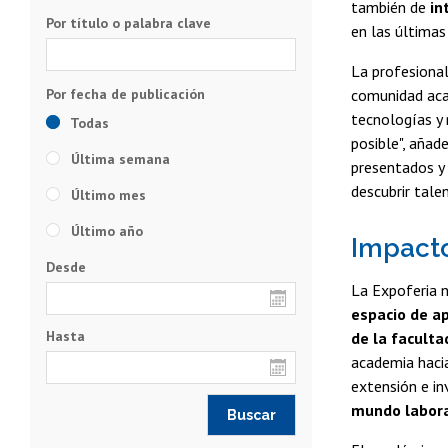
también de
in
Por título o palabra clave
en las últimas
La profesional
comunidad aca
tecnologías y
Todas
posible", añad
Última semana
presentados y 
descubrir tale
Último mes
Último año
Impacto
Desde
La Expoferia 
espacio de ap
Hasta
de la faculta
academia hacia
extensión e in
mundo labor