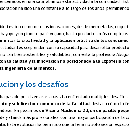
 encerrados en una sala, abrimos esta actividad a la comunidad". Est
aboración ha sido una constante a lo largo de los años, permitiendo 
sido testigo de numerosas innovaciones, desde mermeladas, nugget
chayuyo y un pionero paté vegano, hasta productos más complejos.
mentar la creatividad y la aplicación práctica de los conocimi
 estudiantes sorprenden con su capacidad para desarrollar product
ino también sostenibles y saludables", comenta la profesora Abugo
n la calidad y la innovación ha posicionado a la Expoferia c
la ingeniería de alimentos.
ución y los desafíos
a ha pasado por diversas etapas y ha enfrentado múltiples desafíos.
nto y subdirector económico de la facultad,
destaca cómo la fer
zándose. "Empezamos
en Vicuña Mackenna 20, en un pasillo peq
de y stands más profesionales, con una mayor participación de la 
ata. Esta evolución ha permitido que la feria no solo sea un espacio 