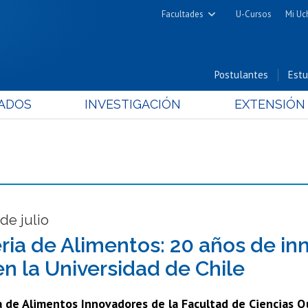
Facultades
U-Cursos
Mi Uc
Arquitectura y Urbanismo
Ciencias
Postulantes
Estu
Cs. Físicas y Matemáticas
ADOS
INVESTIGACIÓN
EXTENSIÓN
Cs. Químicas y Farmacéuticas
Cs. Veterinarias y Pecuarias
Derecho
Filosofía y Humanidades
Medicina
Estudios Avanzados en Educación
de julio
Nutrición y Tecnología de
ria de Alimentos: 20 años de in
Alimentos
en la Universidad de Chile
a de Alimentos Innovadores de la Facultad de Ciencias Q