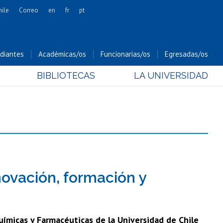
hile
Correo
en
fr
pt
Artes
Cs. Agronómicas
diantes
Académicas/os
Funcionarias/os
Egresadas/os
Cs. Forestales y Conservación
BIBLIOTECAS
LA UNIVERSIDAD
Cs. Sociales
Comunicación e Imagen
Economía y Negocios
Gobierno
Odontología
Estudios Internacionales
Bachillerato
novación, formación y
Hospital Clínico
uímicas y Farmacéuticas de la Universidad de Chile