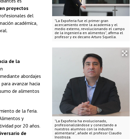
udiantes es
 en proyectos
profesionales del
"La Expoferia fue el primer gran
ormación académica,
acercamiento entre la academia y el
medio externo, revolucionando el campo
ral.
de la ingeniería en alimentos”, afirma el
profesor y ex decano Arturo Squella.
cia de la
en
 mediante abordajes
s para avanzar hacia
onsumo de alimentos
miento de la feria.
Alimentos y
"La Expoferia ha evolucionado,
tividad por 20 años.
profesionalizándose y conectando a
nuestros alumnos con la industria
iversario de
alimentaria”, añade el profesor Claudio
Inostroza.