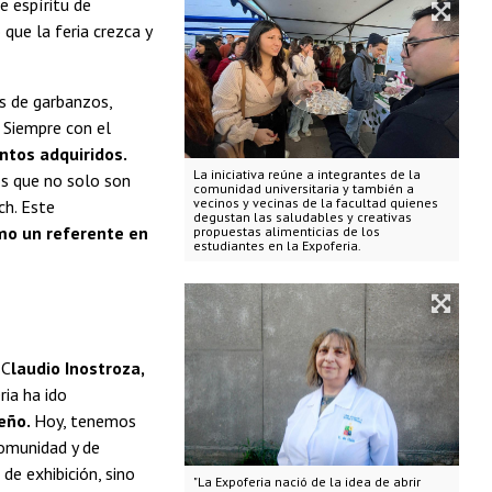
e espíritu de
que la feria crezca y
s de garbanzos,
 Siempre con el
entos adquiridos.
La iniciativa reúne a integrantes de la
os que no solo son
comunidad universitaria y también a
vecinos y vecinas de la facultad quienes
ch. Este
degustan las saludables y creativas
omo un referente en
propuestas alimenticias de los
estudiantes en la Expoferia.
 C
laudio Inostroza,
ia ha ido
ueño.
Hoy, tenemos
comunidad y de
de exhibición, sino
"La Expoferia nació de la idea de abrir