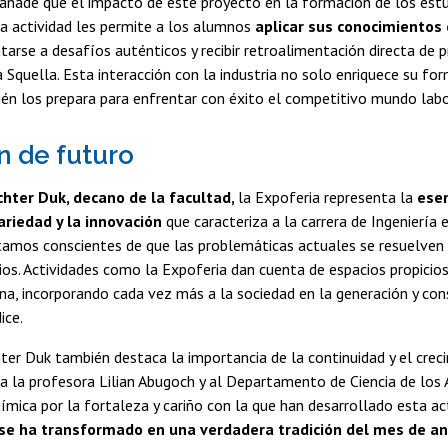
añade que el impacto de este proyecto en la formación de los est
ta actividad les permite a los alumnos
aplicar sus conocimientos
arse a desafíos auténticos y recibir retroalimentación directa de 
ca Squella. Esta interacción con la industria no solo enriquece su f
én los prepara para enfrentar con éxito el competitivo mundo labo
ón de futuro
chter Duk, decano de la facultad,
la Expoferia representa la
esen
nariedad y la innovación
que caracteriza a la carrera de Ingeniería 
tamos conscientes de que las problemáticas actuales se resuelven
arios. Actividades como la Expoferia dan cuenta de espacios propicio
lina, incorporando cada vez más a la sociedad en la generación y c
ice.
ter Duk también destaca la importancia de la continuidad y el creci
 la profesora Lilian Abugoch y al Departamento de Ciencia de los 
mica por la fortaleza y cariño con la que han desarrollado esta ac
 se ha transformado en una verdadera tradición del mes de an