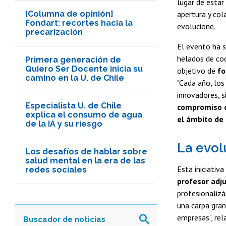
lugar de estar
[Columna de opinión]
apertura y col
Fondart: recortes hacia la
evolucione.
precarización
El evento ha 
helados de co
Primera generación de
Quiero Ser Docente inicia su
objetivo de
fo
camino en la U. de Chile
"Cada año, los
innovadores, s
Especialista U. de Chile
compromiso co
explica el consumo de agua
el ámbito de 
de la IA y su riesgo
La evol
Los desafíos de hablar sobre
salud mental en la era de las
Esta iniciativ
redes sociales
profesor adju
profesionali
una carpa gran
empresas", rel