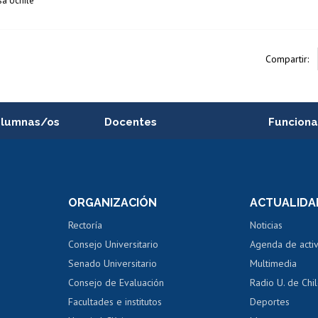
sa Uchile
Compartir:
alumnas/os
Docentes
Funciona
Postulación a concursos
Cursos inte
internos de investigación
capacitació
e asignaturas
Consulta a bases de datos
Bienestar d
 de notas
ORGANIZACIÓN
ACTUALIDA
Perfeccionamiento
Portal de m
 regular
Editar Portafolio Académico
Certificado
Rectoría
Noticias
tal
Evaluación docente
Certificado
Consejo Universitario
Agenda de acti
dito alumnos
honorarios
Calificación académica
Senado Universitario
Multimedia
dito exalumnos
Gestión de 
Consejo de Evaluación
Radio U. de Chi
Postulación al AUCAI
y grados
Editar pági
Facultades e institutos
Deportes