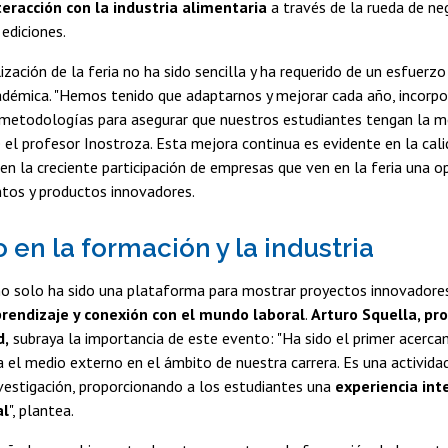
teracción con la industria alimentaria
a través de la rueda de ne
 ediciones.
ización de la feria no ha sido sencilla y ha requerido de un esfuerz
démica. "Hemos tenido que adaptarnos y mejorar cada año, incorp
 metodologías para asegurar que nuestros estudiantes tengan la me
e el profesor Inostroza. Esta mejora continua es evidente en la cal
en la creciente participación de empresas que ven en la feria una o
ntos y productos innovadores.
 en la formación y la industria
no solo ha sido una plataforma para mostrar proyectos innovadore
rendizaje y conexión con el mundo laboral
.
Arturo Squella, pr
d,
subraya la importancia de este evento: "Ha sido el primer acerca
 el medio externo en el ámbito de nuestra carrera. Es una activida
vestigación, proporcionando a los estudiantes una
experiencia inte
al
", plantea.