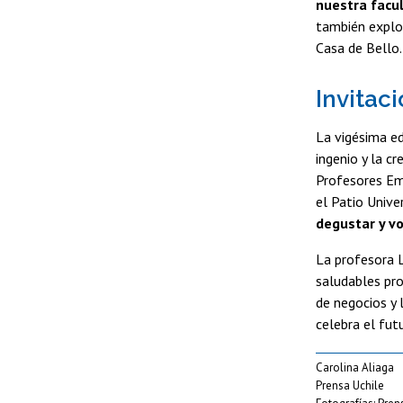
nuestra facul
también explor
Casa de Bello
Invitac
La vigésima ed
ingenio y la c
Profesores Emé
el Patio Unive
degustar y vo
La profesora L
saludables pro
de negocios y 
celebra el fut
Carolina Aliaga
Prensa Uchile