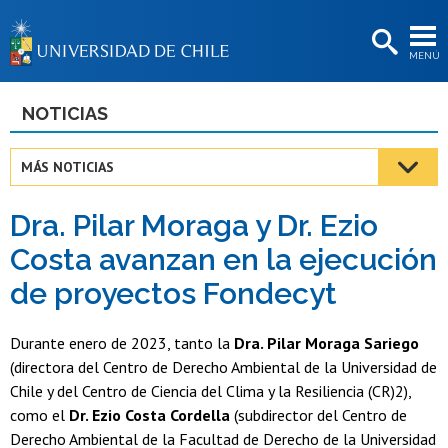
EXTENSIÓN
MENÚ
BIBLIOTECAS
LA UNIVERSIDAD
NOTICIAS
Postulantes
MÁS NOTICIAS
Estudiantes
Dra. Pilar Moraga y Dr. Ezio
Académicas/os
Costa avanzan en la ejecución
Funcionarias/os
de proyectos Fondecyt
Egresadas/os
Durante enero de 2023, tanto la
Dra. Pilar Moraga Sariego
(directora del Centro de Derecho Ambiental de la Universidad de
Chile y del Centro de Ciencia del Clima y la Resiliencia (CR)2),
como el
Dr. Ezio Costa Cordella
(subdirector del Centro de
Derecho Ambiental de la Facultad de Derecho de la Universidad