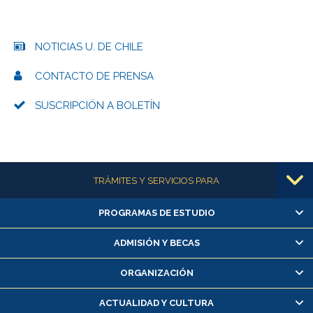
NOTICIAS U. DE CHILE
CONTACTO DE PRENSA
SUSCRIPCIÓN A BOLETÍN
Más información
TRÁMITES Y SERVICIOS PARA
PROGRAMAS DE ESTUDIO
Alumnas/os y exalumnas/os
Matrícula en línea
ADMISIÓN Y BECAS
Inscripción y cambio de asignaturas
ORGANIZACIÓN
Consulta y certificado de notas
Certificado de alumno regular
ACTUALIDAD Y CULTURA