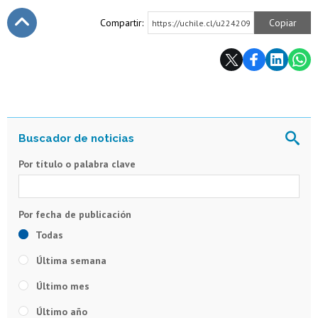
Compartir:
Copiar
https://uchile.cl/u224209
Subir
Por título o palabra clave
Todas
Última semana
Último mes
Último año