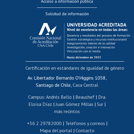
Acceso a información pública
Editar Portafolio Académico
Solicitud de información
Evaluación docente
Calificación académica
Postulación al AUCAI
Funcionarias/os
Cursos internos de capacitación
Bienestar del personal
Certificación en estándares de igualdad de género
Portal de movilidad interna
Certificado de renta
Av. Libertador Bernardo O'Higgins 1058,
Santiago de Chile,
Casa Central
Certificado de renta honorarios
Gestión de correo uchile
Campus
:
Andrés Bello
|
Beauchef
|
Dra.
Editar páginas blancas
Eloísa Díaz
|
Juan Gómez Millas
|
Sur
|
más recintos
Extranjeras/os
Revalidación y reconocimiento de títulos
+56 2 29782000
|
Teléfonos y correos
|
Mapa del portal
|
Contacto
Postulación al Programa de Movilidad Estudiantil