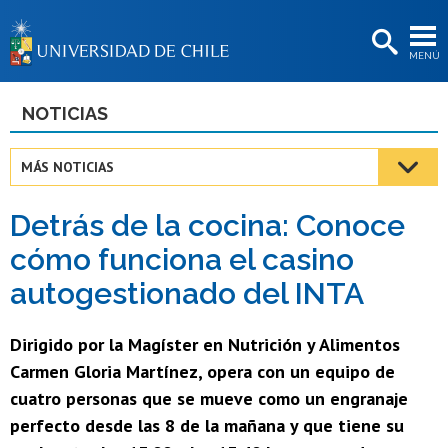
EXTENSIÓN
MENÚ
BIBLIOTECAS
LA UNIVERSIDAD
NOTICIAS
Postulantes
MÁS NOTICIAS
Estudiantes
Detrás de la cocina: Conoce
Académicas/os
cómo funciona el casino
Funcionarias/os
autogestionado del INTA
Egresadas/os
Dirigido por la Magíster en Nutrición y Alimentos
Carmen Gloria Martínez, opera con un equipo de
cuatro personas que se mueve como un engranaje
perfecto desde las 8 de la mañana y que tiene su