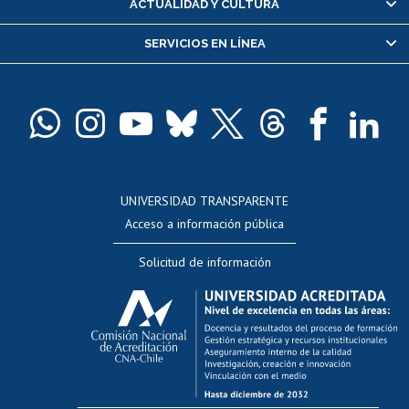
ACTUALIDAD Y CULTURA
Servicio médico y dental
SERVICIOS EN LÍNEA
Pago de arancel y crédito alumnos
Pago de arancel y crédito exalumnos
Certificado de títulos y grados
Docentes
Postulación a concursos internos de investigación
Consulta a bases de datos
UNIVERSIDAD TRANSPARENTE
Perfeccionamiento
Acceso a información pública
Editar Portafolio Académico
Solicitud de información
Evaluación docente
Calificación académica
Postulación al AUCAI
Funcionarias/os
Cursos internos de capacitación
Bienestar del personal