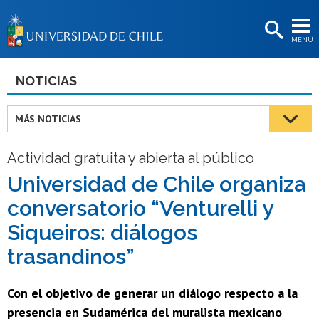
EXTENSIÓN
MENÚ
BIBLIOTECAS
LA UNIVERSIDAD
NOTICIAS
Postulantes
MÁS NOTICIAS
Estudiantes
Actividad gratuita y abierta al público
Académicas/os
Universidad de Chile organiza
Funcionarias/os
conversatorio “Venturelli y
Egresadas/os
Siqueiros: diálogos
trasandinos”
Con el objetivo de generar un diálogo respecto a la
presencia en Sudamérica del muralista mexicano