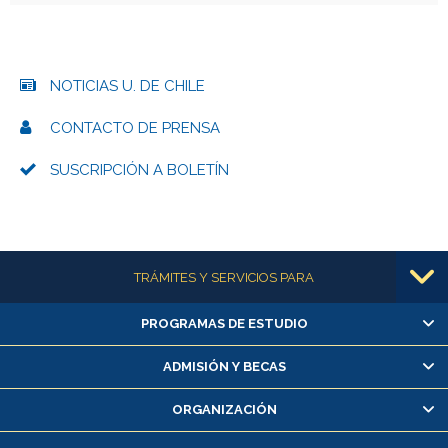
NOTICIAS U. DE CHILE
CONTACTO DE PRENSA
SUSCRIPCIÓN A BOLETÍN
Más información
TRÁMITES Y SERVICIOS PARA
PROGRAMAS DE ESTUDIO
Alumnas/os y exalumnas/os
Matrícula en línea
ADMISIÓN Y BECAS
Inscripción y cambio de asignaturas
ORGANIZACIÓN
Consulta y certificado de notas
Certificado de alumno regular