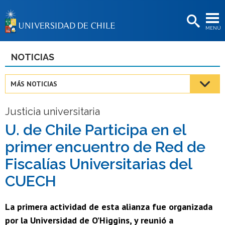
EXTENSIÓN
MENÚ
BIBLIOTECAS
LA UNIVERSIDAD
NOTICIAS
Postulantes
MÁS NOTICIAS
Estudiantes
Justicia universitaria
Académicas/os
U. de Chile Participa en el
Funcionarias/os
primer encuentro de Red de
Egresadas/os
Fiscalías Universitarias del
CUECH
La primera actividad de esta alianza fue organizada
por la Universidad de O’Higgins, y reunió a