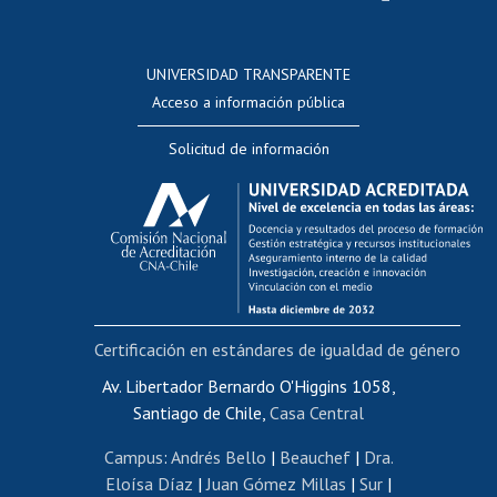
Postulación a concursos internos de investigación
Consulta a bases de datos
UNIVERSIDAD TRANSPARENTE
Perfeccionamiento
Acceso a información pública
Editar Portafolio Académico
Solicitud de información
Evaluación docente
Calificación académica
Postulación al AUCAI
Funcionarias/os
Cursos internos de capacitación
Bienestar del personal
Certificación en estándares de igualdad de género
Portal de movilidad interna
Certificado de renta
Av. Libertador Bernardo O'Higgins 1058,
Santiago de Chile,
Casa Central
Certificado de renta honorarios
Gestión de correo uchile
Campus
:
Andrés Bello
|
Beauchef
|
Dra.
Editar páginas blancas
Eloísa Díaz
|
Juan Gómez Millas
|
Sur
|