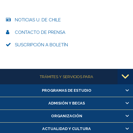
NOTICIAS U. DE CHILE
CONTACTO DE PRENSA
SUSCRIPCIÓN A BOLETÍN
Más información
TRÁMITES Y SERVICIOS PARA
PROGRAMAS DE ESTUDIO
Alumnas/os y exalumnas/os
Matrícula en línea
ADMISIÓN Y BECAS
Inscripción y cambio de asignaturas
ORGANIZACIÓN
Consulta y certificado de notas
Certificado de alumno regular
ACTUALIDAD Y CULTURA