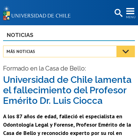
EXTENSIÓN
MENÚ
BIBLIOTECAS
LA UNIVERSIDAD
NOTICIAS
Postulantes
MÁS NOTICIAS
Estudiantes
Formado en la Casa de Bello:
Académicas/os
Universidad de Chile lamenta
Funcionarias/os
el fallecimiento del Profesor
Egresadas/os
Emérito Dr. Luis Ciocca
A los 87 años de edad, falleció el especialista en
Odontología Legal y Forense, Profesor Emérito de la
Casa de Bello y reconocido experto por su rol en