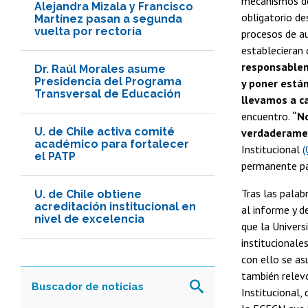
mecanismos de 
Alejandra Mizala y Francisco
obligatorio de
Martínez pasan a segunda
vuelta por rectoría
procesos de au
establecieran
responsablem
Dr. Raúl Morales asume
Presidencia del Programa
y poner están
Transversal de Educación
llevamos a ca
encuentro.
“N
U. de Chile activa comité
verdaderame
académico para fortalecer
Institucional
(
el PATP
permanente par
Tras las palabr
U. de Chile obtiene
acreditación institucional en
al informe y d
nivel de excelencia
que la Univers
institucionale
con ello se as
también relevó
Institucional,