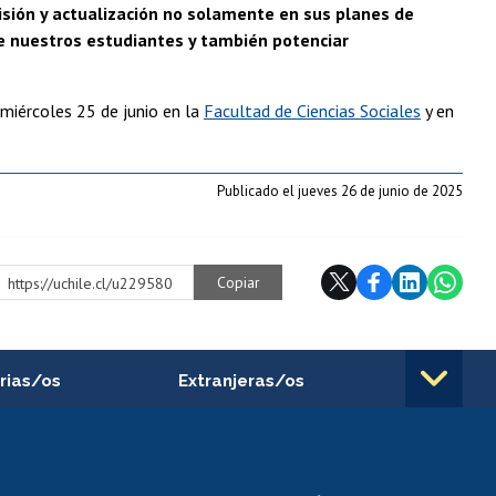
isión y actualización no solamente en sus planes de
de nuestros estudiantes y también potenciar
 miércoles 25 de junio en la
Facultad de Ciencias Sociales
y en
Publicado el jueves 26 de junio de 2025
Copiar
https://uchile.cl/u229580
rias/os
Extranjeras/os
rnos de
Revalidación y reconocimiento
n
de títulos
el personal
Postulación al Programa de
Movilidad Estudiantil