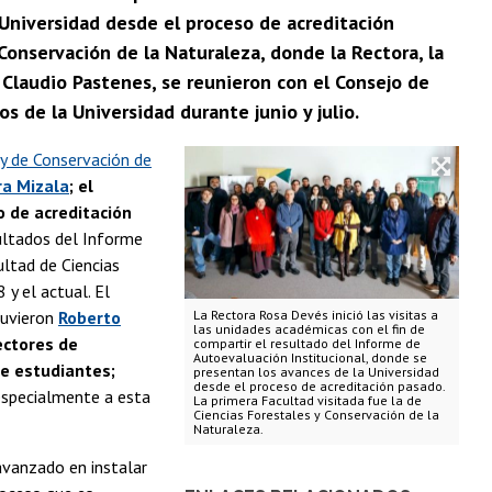
 Universidad desde el proceso de acreditación
 Conservación de la Naturaleza, donde la Rectora, la
 Claudio Pastenes, se reunieron con el Consejo de
s de la Universidad durante junio y julio.
 y de Conservación de
ra Mizala
; el
vo de acreditación
esultados del Informe
ultad de Ciencias
y el actual. El
tuvieron
Roberto
La Rectora Rosa Devés inició las visitas a
las unidades académicas con el fin de
rectores de
compartir el resultado del Informe de
Autoevaluación Institucional, donde se
de estudiantes;
presentan los avances de la Universidad
desde el proceso de acreditación pasado.
specialmente a esta
La primera Facultad visitada fue la de
Ciencias Forestales y Conservación de la
Naturaleza.
avanzado en instalar