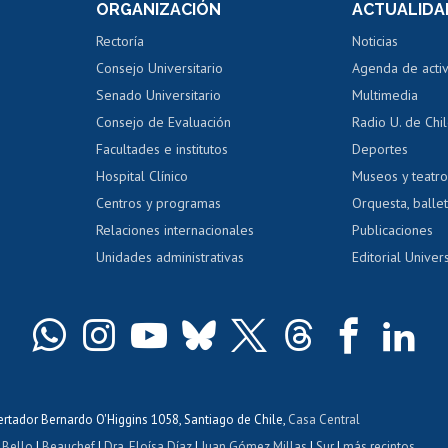
ORGANIZACIÓN
ACTUALIDA
Perfeccionamiento
Portal de m
 regular
Editar Portafolio Académico
Certificado
Rectoría
Noticias
tal
Evaluación docente
Certificado
Consejo Universitario
Agenda de acti
dito alumnos
honorarios
Calificación académica
Senado Universitario
Multimedia
dito exalumnos
Gestión de 
Consejo de Evaluación
Radio U. de Chi
Postulación al AUCAI
y grados
Editar pági
Facultades e institutos
Deportes
Hospital Clínico
Museos y teatr
da tecnológica
Tarjeta TUI
Wifi
Acoso laboral
s
Centros y programas
Orquesta, ballet
Relaciones internacionales
Publicaciones
Unidades administrativas
Editorial Univers
bertador Bernardo O'Higgins 1058, Santiago de Chile,
Casa Central
 Bello
|
Beauchef
|
Dra. Eloísa Díaz
|
Juan Gómez Millas
|
Sur
|
más recintos