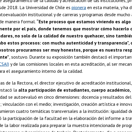
aseguramiento de la calidad y acreditación de las instituciones, p
sde 2018. La Universidad de Chile es
pionera
en esta materia, y ha 
toevaluación institucional y de carreras y programas desde mucho 
 de manera formal.
“Este proceso que estamos viviendo es algo
ente por el país, donde tenemos que mostrar cómo hacerlo 
dares, no solo de la calidad de nuestro quehacer, sino tambi
bo estos procesos: con mucha autenticidad y transparencia”, d
osotros procuramos ser muy honestos, porque es nuestra resp
nte”
, sostuvo. Durante su exposición también destacó el importan
CSAI)
y de las comisiones locales en esta acreditación, al ser mec
a el aseguramiento interno de la calidad.
as de la Rectora, el director ejecutivo de acreditación institucional
estacó la
alta participación de estudiantes, cuerpo académico,
idad se autoevaluó en cinco dimensiones: docencia y resultados del
s; vinculación con el medio; investigación, creación artística e inno
umieron cuatro temáticas transversales a la institución: igualdad de 
 la participación de la facultad en la elaboración del informe a tr
 de la labor realizada para preparar la muestra intencionada de p