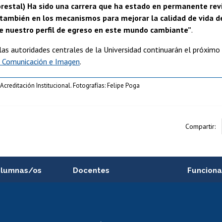
orestal) Ha sido una carrera que ha estado en permanente rev
o también en los mecanismos para mejorar la calidad de vida 
 nuestro perfil de egreso en este mundo cambiante”
.
 las autoridades centrales de la Universidad continuarán el próximo
e Comunicación e Imagen
.
reditación Institucional. Fotografías: Felipe Poga
Compartir:
alumnas/os
Docentes
Funciona
Postulación a concursos
Cursos inte
internos de investigación
capacitació
e asignaturas
Consulta a bases de datos
Bienestar d
 de notas