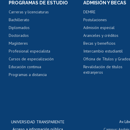
PROGRAMAS DE ESTUDIO
ADMISIÓN Y BECAS
Certificado de alumno
Carreras y licenciaturas
DEMRE
Servicio médico y den
Bachillerato
Postulaciones
Pago de arancel y cré
Diplomados
Admisión especial
Pago de arancel y cré
Doctorados
Aranceles y créditos
Certificado de títulos 
Magísteres
Becas y beneficios
Profesional especialista
Intercambio estudiantil
Mi Uchile
Ayu
Cursos de especialización
Oficina de Títulos y Grado
Educación continua
Revalidación de títulos
extranjeros
Programas a distancia
UNIVERSIDAD TRANSPARENTE
Av. Li
Acceso a información pública
Campus
:
Andrés