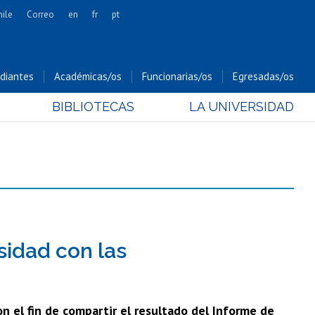
hile
Correo
en
fr
pt
Artes
Cs. Agronómicas
diantes
Académicas/os
Funcionarias/os
Egresadas/os
Cs. Forestales y Conservación
BIBLIOTECAS
LA UNIVERSIDAD
Cs. Sociales
Comunicación e Imagen
Economía y Negocios
Gobierno
Odontología
Estudios Internacionales
Bachillerato
sidad con las
Hospital Clínico
on el fin de compartir el resultado del Informe de