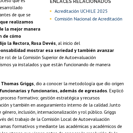
roceso que es
ENLACES RELACIONADOS
desarrollado
Acreditación UCHILE 2025
antes de que se
Comisión Nacional de Acreditación
 que realizamos
de la mejor manera
én de cómo
ijo la Rectora, Rosa Devés
, al inicio del
onsabilidad mostrar esa seriedad y también avanzar
te rol de la Comisión Superior de Autoevaluación
anismos ya instalados y que están funcionando de manera
,
Thomas Griggs
, dio a conocer la metodología que dio origen
 funcionarias y funcionarios, además de egresados
. Explicó
 proceso formativo; gestión estratégica y recursos
vación y también en aseguramiento interno de la calidad. Junto
género, inclusión, internacionalización y rol público. Griggs
avés del trabajo de la Comisión Local de Autoevaluación
rogramas formativos y mediante las académicas y académicos de