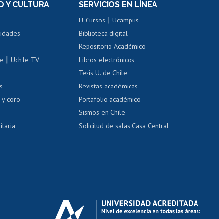
D Y CULTURA
SERVICIOS EN LÍNEA
ovilidad interna
Inscripción de asignaturas
|
 de renta
U-Cursos
Ucampus
Cursos de español
 de renta
vidades
Biblioteca digital
Repositorio Académico
correo uchile
|
le
Uchile TV
Libros electrónicos
nas blancas
Tesis U. de Chile
os
Revistas académicas
, sexual y violencia
Denuncias administrativas
 y coro
Portafolio académico
Sismos en Chile
itaria
Solicitud de salas Casa Central