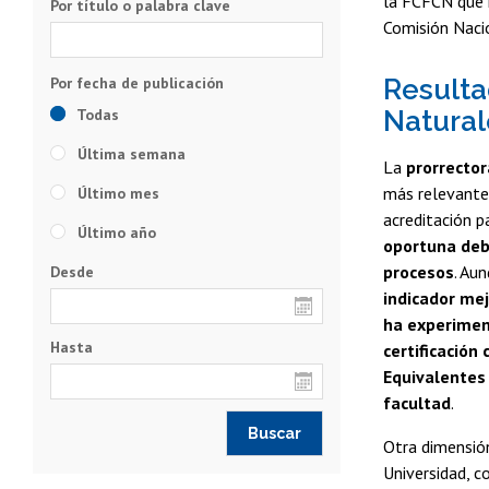
la FCFCN que i
Por título o palabra clave
Comisión Naci
Resulta
Todas
Natural
Última semana
La
prorrector
más relevantes
Último mes
acreditación p
Último año
oportuna debi
procesos
. Au
Desde
indicador me
ha experiment
Hasta
certificación
Equivalentes 
facultad
.
Otra dimensión
Universidad, c