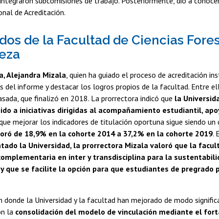
ntegraron subcomisiones de trabajo. Posteriormente, dio a conocer
onal de Acreditación.
dos de la Facultad de Ciencias Fores
eza
a, Alejandra Mizala
, quien ha guiado el proceso de acreditación in
 del informe y destacar los logros propios de la facultad. Entre e
asada, que finalizó en 2018. La prorrectora indicó que
la Universid
do a iniciativas dirigidas al acompañamiento estudiantil, ap
nque mejorar los indicadores de titulación oportuna sigue siendo un 
joró de 18,9% en la cohorte 2014 a 37,2% en la cohorte 2019
. 
ado la Universidad, la prorrectora Mizala valoró que la facul
 complementaria en inter y transdisciplina para la sustentabi
y que se facilite la opción para que estudiantes de pregrado
 donde la Universidad y la facultad han mejorado de modo significat
on la
consolidación del modelo de vinculación mediante el fort