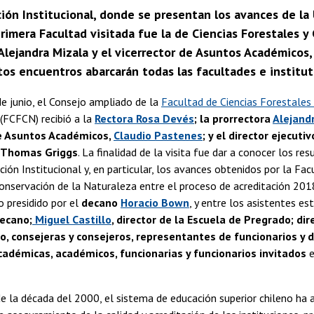
ión Institucional, donde se presentan los avances de la
rimera Facultad visitada fue la de Ciencias Forestales y
Alejandra Mizala y el vicerrector de Asuntos Académicos,
tos encuentros abarcarán todas las facultades e instituto
e junio, el Consejo ampliado de la
Facultad de Ciencias Forestales
(FCFCN) recibió a la
Rectora Rosa Devés
; la prorrectora
Alejand
de Asuntos Académicos,
Claudio Pastenes
; y el director ejecuti
, Thomas Griggs
. La finalidad de la visita fue dar a conocer los r
ión Institucional y, en particular, los avances obtenidos por la Fac
onservación de la Naturaleza entre el proceso de acreditación 2018 
 presidido por el
decano
Horacio Bown
, y entre los asistentes es
decano;
Miguel Castillo
, director de la Escuela de Pregrado; di
, consejeras y consejeros, representantes de funcionarios y 
adémicas, académicos, funcionarias y funcionarios invitados
e
de la década del 2000, el sistema de educación superior chileno ha 