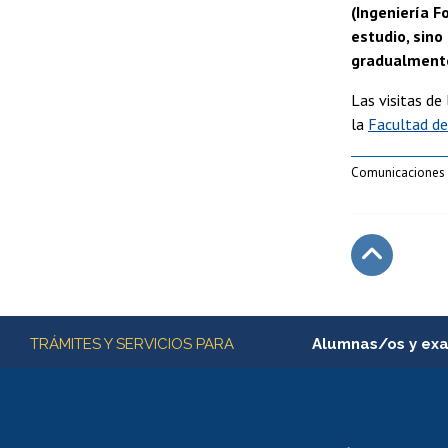
(Ingeniería F
estudio, sin
gradualmente
Las visitas de
la
Facultad d
Comunicaciones Ac
Subir
Más información
TRÁMITES Y SERVICIOS PARA
Alumnas/os y ex
Matrícula en línea
Inscripción y cambio d
Consulta y certificado