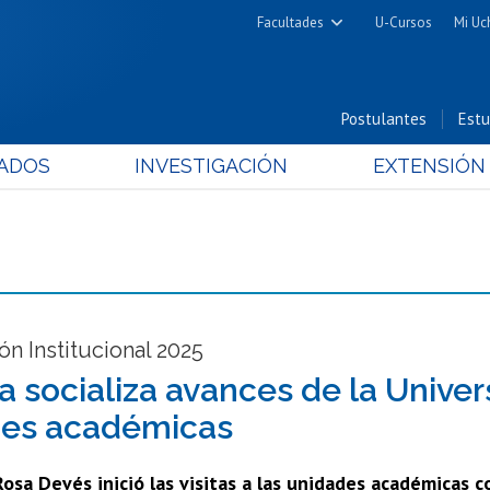
Facultades
U-Cursos
Mi Uc
Arquitectura y Urbanismo
Ciencias
Postulantes
Estu
Cs. Físicas y Matemáticas
ADOS
INVESTIGACIÓN
EXTENSIÓN
Cs. Químicas y Farmacéuticas
Cs. Veterinarias y Pecuarias
Derecho
Filosofía y Humanidades
Medicina
Estudios Avanzados en Educación
ón Institucional 2025
Nutrición y Tecnología de
a socializa avances de la Univer
Alimentos
des académicas
osa Devés inició las visitas a las unidades académicas c