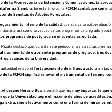
o de la Vicerrectoría de Extensión y Comunicaciones, la aprobac
lataforma Siembra
. En este ámbito, la
FCFCN contribuye con inic
tor de Semillas de Árboles Forestales.
eguramiento interno de la calidad
, que abarca la autoevaluación
ncionaria, así como la calidad de los programas de pregrado y post
 los programas de postgrado se encuentra acreditada
.
 Mizala destacó que, durante este periodo entre acreditaciones,
se
l nacimiento de otros siete programas de pregrado, tres doct
otros avances de la Universidad
.
 autoridad relevó el
fortalecimiento de infraestructura en las
o de la FCFCN significó renovar el instrumental de terreno, c
, el
decano Horacio Bown
, señaló que
“es muy importante que 
y que la Universidad logre el máximo de años de acreditación
ga extra, sino efectivamente como una forma de mirarnos in