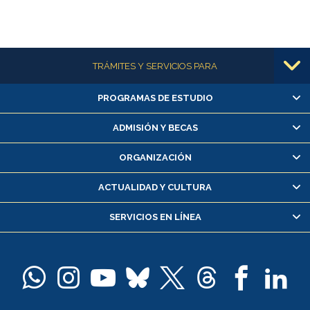
Más información
TRÁMITES Y SERVICIOS PARA
PROGRAMAS DE ESTUDIO
Alumnas/os y exalumnas/os
Matrícula en línea
ADMISIÓN Y BECAS
Inscripción y cambio de asignaturas
ORGANIZACIÓN
Consulta y certificado de notas
Certificado de alumno regular
ACTUALIDAD Y CULTURA
Servicio médico y dental
SERVICIOS EN LÍNEA
Pago de arancel y crédito alumnos
Pago de arancel y crédito exalumnos
Certificado de títulos y grados
Docentes
Postulación a concursos internos de investigación