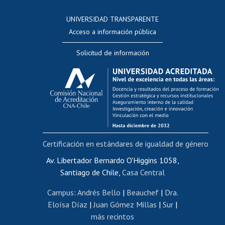
Consulta a bases de datos
UNIVERSIDAD TRANSPARENTE
Perfeccionamiento
Acceso a información pública
Editar Portafolio Académico
Solicitud de información
Evaluación docente
Calificación académica
Postulación al AUCAI
Funcionarias/os
Cursos internos de capacitación
Bienestar del personal
Certificación en estándares de igualdad de género
Portal de movilidad interna
Certificado de renta
Av. Libertador Bernardo O'Higgins 1058,
Santiago de Chile,
Casa Central
Certificado de renta honorarios
Gestión de correo uchile
Campus
:
Andrés Bello
|
Beauchef
|
Dra.
Editar páginas blancas
Eloísa Díaz
|
Juan Gómez Millas
|
Sur
|
más recintos
Extranjeras/os