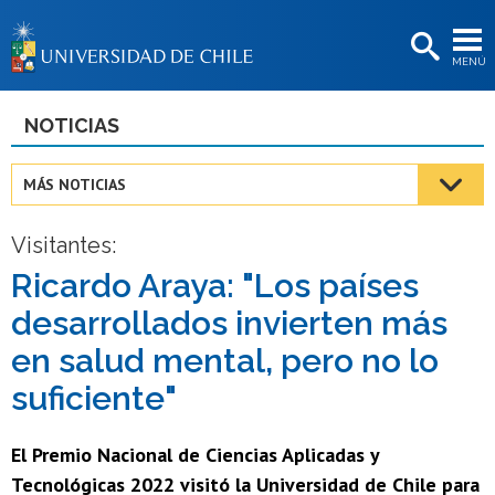
EXTENSIÓN
MENÚ
BIBLIOTECAS
LA UNIVERSIDAD
NOTICIAS
Postulantes
MÁS NOTICIAS
Estudiantes
Visitantes:
Académicas/os
Ricardo Araya: "Los países
Funcionarias/os
desarrollados invierten más
Egresadas/os
en salud mental, pero no lo
suficiente"
El Premio Nacional de Ciencias Aplicadas y
Tecnológicas 2022 visitó la Universidad de Chile para