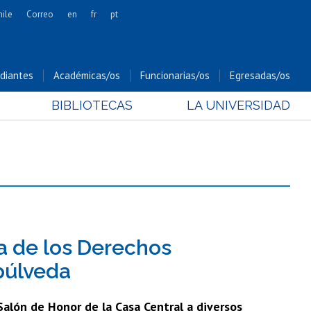
hile
Correo
en
fr
pt
Artes
Cs. Agronómicas
diantes
Académicas/os
Funcionarias/os
Egresadas/os
Cs. Forestales y Conservación
BIBLIOTECAS
LA UNIVERSIDAD
Cs. Sociales
Comunicación e Imagen
Economía y Negocios
Gobierno
Odontología
Estudios Internacionales
Bachillerato
a de los Derechos
Hospital Clínico
púlveda
Salón de Honor de la Casa Central a diversos