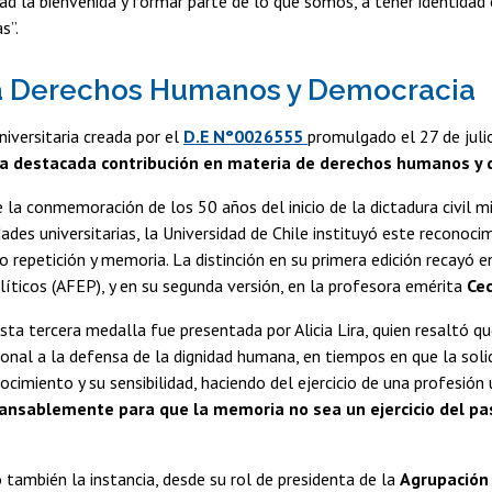
dad la bienvenida y formar parte de lo que somos, a tener identidad
s”.
a Derechos Humanos y Democracia
niversitaria creada por el
D.E N°0026555
promulgado el 27 de julio
na destacada contribución en materia de derechos humanos y d
 la conmemoración de los 50 años del inicio de la dictadura civil m
dades universitarias, la Universidad de Chile instituyó este recono
o repetición y memoria. La distinción en su primera edición recayó 
íticos (AFEP), y en su segunda versión, en la profesora emérita
Cec
esta tercera medalla fue presentada por Alicia Lira, quien resaltó q
ional a la defensa de la dignidad humana, en tiempos en que la solid
cimiento y su sensibilidad, haciendo del ejercicio de una profesión u
ansablemente para que la memoria no sea un ejercicio del pas
 también la instancia, desde su rol de presidenta de la
Agrupación 