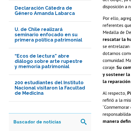
disposición a 
Declaración Cátedra de
Género Amanda Labarca
Por ello, agre
referentes que
U. de Chile realizará
Medalla de De
seminario enfocado en su
rescatar la h
primera política patrimonial
se entrelazan
dotarnos como
“Ecos de lectura” abre
comunidad. Mar
diálogo sobre arte rupestre
y memoria patrimonial
coraje.
Su com
y sostener la
la reparación 
200 estudiantes del Instituto
Nacional visitaron la Facultad
Al respecto,
P
de Medicina
refirió a la m
“Conmemorar c
responsabilida
manera defin