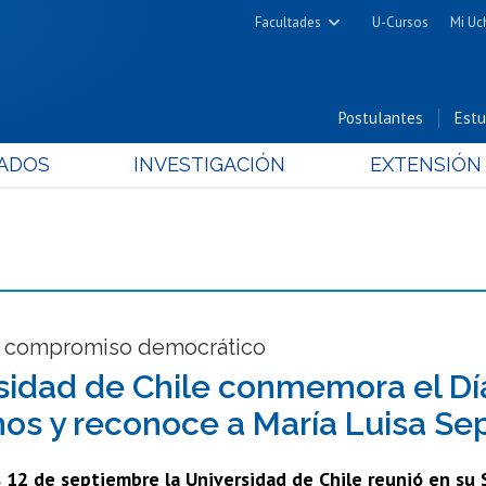
Facultades
U-Cursos
Mi Uc
Arquitectura y Urbanismo
Ciencias
Postulantes
Estu
Cs. Físicas y Matemáticas
ADOS
INVESTIGACIÓN
EXTENSIÓN
Cs. Químicas y Farmacéuticas
Cs. Veterinarias y Pecuarias
Derecho
Filosofía y Humanidades
Medicina
Estudios Avanzados en Educación
 compromiso democrático
Nutrición y Tecnología de
sidad de Chile conmemora el Dí
Alimentos
s y reconoce a María Luisa Se
 12 de septiembre la Universidad de Chile reunió en su 