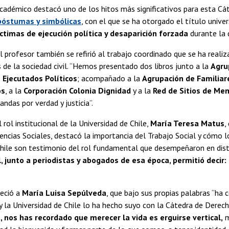
cadémico destacó uno de los hitos más significativos para esta Cáte
 póstumas y simbólicas
, con el que se ha otorgado el título univer
íctimas de ejecución política y desaparición forzada
durante la 
el profesor también se refirió al trabajo coordinado que se ha reali
 de la sociedad civil. “Hemos presentado dos libros junto a la
Agru
 Ejecutados Políticos
; acompañado a la
Agrupación de Familiar
os
, a la
Corporación Colonia Dignidad
y a la
Red de Sitios de Me
ndas por verdad y justicia”.
 rol institucional de la Universidad de Chile,
María Teresa Matus
,
encias Sociales, destacó la importancia del Trabajo Social y cómo 
ile son testimonio del rol fundamental que desempeñaron en distin
l, junto a periodistas y abogados de esa época, permitió decir:
eció a
María Luisa Sepúlveda
, que bajo sus propias palabras “ha 
y la Universidad de Chile lo ha hecho suyo con la Cátedra de Der
a, nos has recordado que merecer la vida es erguirse vertical,
m