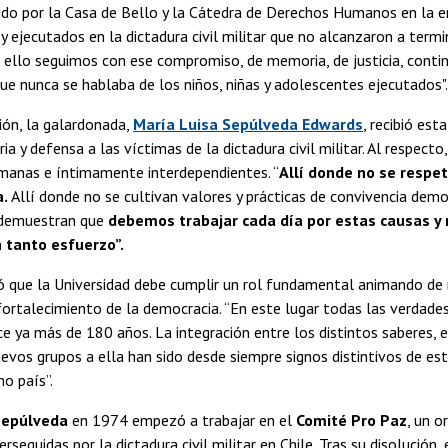
ado por la Casa de Bello y la Cátedra de Derechos Humanos en la 
y ejecutados en la dictadura civil militar que no alcanzaron a termi
ello seguimos con ese compromiso, de memoria, de justicia, conti
orque nunca se hablaba de los niños, niñas y adolescentes ejecutados"
ión, la galardonada,
María Luisa Sepúlveda Edwards
, recibió est
ria y defensa a las víctimas de la dictadura civil militar. Al respec
rmanas e íntimamente interdependientes. “
Allí donde no se respe
a.
Allí donde no se cultivan valores y prácticas de convivencia dem
 demuestran que
debemos trabajar cada día por estas causas y n
 tanto esfuerzo”.
yó que la Universidad debe cumplir un rol fundamental animando de
ortalecimiento de la democracia. “En este lugar todas las verdades
ce ya más de 180 años. La integración entre los distintos saberes, 
uevos grupos a ella han sido desde siempre signos distintivos de es
o país”.
Sepúlveda
en 1974 empezó a trabajar en el
Comité Pro Paz
, un o
erseguidas por la dictadura civil militar en Chile. Tras su disolució