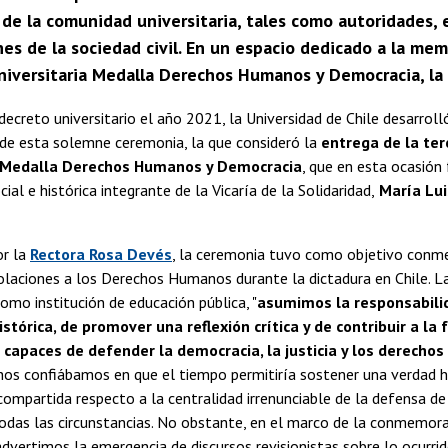
 de la comunidad universitaria, tales como autoridades, 
es de la sociedad civil. En un espacio dedicado a la mem
universitaria Medalla Derechos Humanos y Democracia, la
 decreto universitario el año 2021, la Universidad de Chile desarrol
 de esta solemne ceremonia, la que consideró la
entrega de la ter
a Medalla Derechos Humanos y Democracia
, que en esta ocasión
ial e histórica integrante de la Vicaría de la Solidaridad,
María Lui
r la
Rectora Rosa Devés
, la ceremonia tuvo como objetivo conm
olaciones a los Derechos Humanos durante la dictadura en Chile. 
omo institución de educación pública, "
asumimos la responsabili
stórica, de promover una reflexión crítica y de contribuir a la
 capaces de defender la democracia, la justicia y los derech
os confiábamos en que el tiempo permitiría sostener una verdad h
mpartida respecto a la centralidad irrenunciable de la defensa d
das las circunstancias. No obstante, en el marco de la conmemora
advertimos la emergencia de discursos revisionistas sobre lo ocurrid