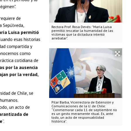
régimen".
requiere de
sa Sepúlveda,
Rectora Prof. Rosa Devés: "María Luisa
permitió rescatar la humanidad de las
ría Luisa permitió
víctimas que la dictadura intentó
arrebatar".
uando esas historias
dad compartida y
conocernos como
ráctica cotidiana de
as por la ausencia
jan por la verdad,
sidad de Chile, se
s humanos.
Pilar Barba, Vicerrectora de Extensión y
Comunicaciones de la U. de Chile:
odo, un acto de
“Conmemorar cada 11 de septiembre no
arantizada de
es un gesto meramente ritual. Es, ante
todo, un acto de responsabilidad
te
”.
histórica".