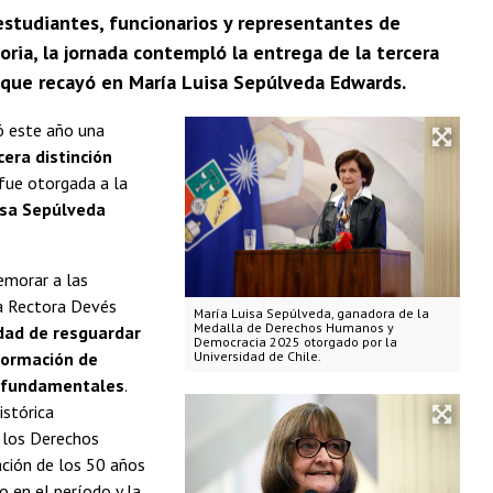
estudiantes, funcionarios y representantes de
oria, la jornada contempló la entrega de la tercera
 que recayó en María Luisa Sepúlveda Edwards.
ló este año una
cera distinción
 fue otorgada a la
sa Sepúlveda
emorar a las
La Rectora Devés
María Luisa Sepúlveda, ganadora de la
Medalla de Derechos Humanos y
dad de resguardar
Democracia 2025 otorgado por la
 formación de
Universidad de Chile.
os fundamentales
.
istórica
e los Derechos
ción de los 50 años
o en el período y la