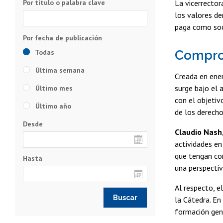
Por título o palabra clave
La vicerrector
los valores de
paga como soci
Todas
Comprom
Última semana
Creada en ener
surge bajo el 
Último mes
con el objetiv
Último año
de los derech
Desde
Claudio Nash
actividades e
que tengan com
Hasta
una perspectiva
Al respecto, e
la Cátedra. En 
formación gene