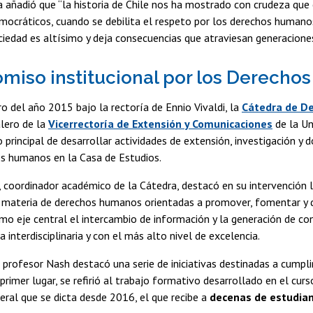
a añadió que “la historia de Chile nos ha mostrado con crudeza qu
mocráticos, cuando se debilita el respeto por los derechos humano
edad es altísimo y deja consecuencias que atraviesan generaciones
iso institucional por los Derech
o del año 2015 bajo la rectoría de Ennio Vivaldi, la
Cátedra de D
alero de la
Vicerrectoría de Extensión y Comunicaciones
de la Un
o principal de desarrollar actividades de extensión, investigación y 
os humanos en la Casa de Estudios.
, coordinador académico de la Cátedra, destacó en su intervención l
n materia de derechos humanos orientadas a promover, fomentar y d
o eje central el intercambio de información y la generación de co
 interdisciplinaria y con el más alto nivel de excelencia.
l profesor Nash destacó una serie de iniciativas destinadas a cumpl
primer lugar, se refirió al trabajo formativo desarrollado en el curso
ral que se dicta desde 2016, el que recibe a
decenas de estudian