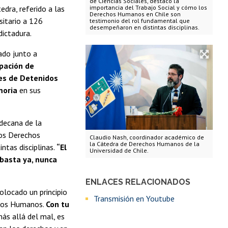
de Ciencias Sociales, destacó la
dra, referido a las
importancia del Trabajo Social y cómo los
Derechos Humanos en Chile son
sitario a 126
testimonio del rol fundamental que
desempeñaron en distintas disciplinas.
dictadura.
zado junto a
pación de
es de Detenidos
moria
en sus
 decana de la
los Derechos
Claudio Nash, coordinador académico de
la Cátedra de Derechos Humanos de la
tas disciplinas.
“El
Universidad de Chile.
 basta ya, nunca
ENLACES RELACIONADOS
colocado un principio
Transmisión en Youtube
echos Humanos.
Con tu
ás allá del mal, es