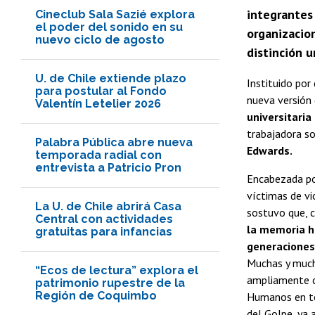
integrantes
Cineclub Sala Sazié explora
el poder del sonido en su
organizacion
nuevo ciclo de agosto
distinción 
U. de Chile extiende plazo
Instituido por
para postular al Fondo
nueva versión
Valentín Letelier 2026
universitari
trabajadora soc
Palabra Pública abre nueva
Edwards.
temporada radial con
entrevista a Patricio Pron
Encabezada po
víctimas de vi
La U. de Chile abrirá Casa
sostuvo que, c
Central con actividades
la memoria hi
gratuitas para infancias
generaciones
Muchas y much
“Ecos de lectura” explora el
ampliamente co
patrimonio rupestre de la
Región de Coquimbo
Humanos en to
del Golpe, ya 