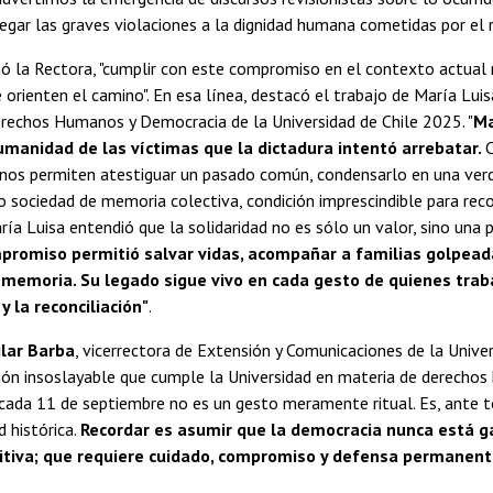
negar las graves violaciones a la dignidad humana cometidas por el 
gó la Rectora, "cumplir con este compromiso en el contexto actual 
 orienten el camino". En esa línea, destacó el trabajo de María Lui
rechos Humanos y Democracia de la Universidad de Chile 2025. "
Ma
umanidad de las víctimas que la dictadura intentó arrebatar.
C
 nos permiten atestiguar un pasado común, condensarlo en una ver
 sociedad de memoria colectiva, condición imprescindible para re
ía Luisa entendió que la solidaridad no es sólo un valor, sino una p
promiso permitió salvar vidas, acompañar a familias golpead
 memoria. Su legado sigue vivo en cada gesto de quienes traba
y la reconciliación"
.
ilar Barba
, vicerrectora de Extensión y Comunicaciones de la Univer
isión insoslayable que cumple la Universidad en materia de derecho
ada 11 de septiembre no es un gesto meramente ritual. Es, ante t
d histórica.
Recordar es asumir que la democracia nunca está g
itiva; que requiere cuidado, compromiso y defensa permanen