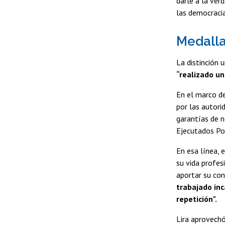
darle a la ver
las democracia
Medall
La distinción u
“realizado u
En el marco de
por las autori
garantías de n
Ejecutados Pol
En esa línea, 
su vida profes
aportar su cono
trabajado inc
repetición".
Lira aprovechó