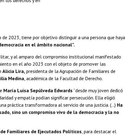
 en los derechos y en
 de 2023, tiene por objetivo distinguir a una persona que haya
emocracia en el ámbito nacional”.
ilitar, y al amparo del compromiso institucional manifestado
cimiento en el año 2023 con el objeto de promover las
en
Alicia Lira,
presidenta de la Agrupación de Familiares de
ilia Medina
, académica de la Facultad de Derecho.
ue
María Luisa Sepúlveda Edwards
“desde muy joven dedicó
aridad y empatía podían significar persecución. Ella eligió
na práctica transformadora al servicio de una justicia. (...)
Ha
ado, sino un compromiso vivo de la democracia y la no
de Familiares de Ejecutados Políticos
, para destacar el