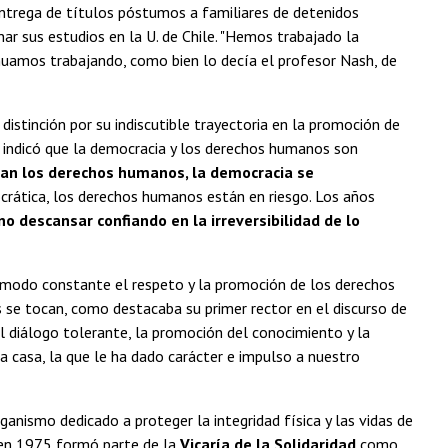
entrega de títulos póstumos a familiares de detenidos
nar sus estudios en la U. de Chile. "Hemos trabajado la
nuamos trabajando, como bien lo decía el profesor Nash, de
.
a distinción por su indiscutible trayectoria en la promoción de
to, indicó que la democracia y los derechos humanos son
tan los derechos humanos, la democracia se
ocrática, los derechos humanos están en riesgo. Los años
o descansar confiando en la irreversibilidad de lo
 modo constante el respeto y la promoción de los derechos
 se tocan, como destacaba su primer rector en el discurso de
el diálogo tolerante, la promoción del conocimiento y la
ta casa, la que le ha dado carácter e impulso a nuestro
rganismo dedicado a proteger la integridad física y las vidas de
n, en 1975 formó parte de la
Vicaría de la Solidaridad
como