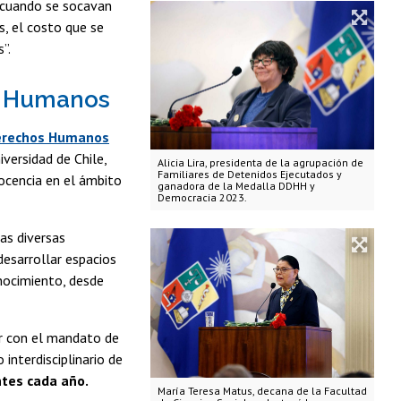
e cuando se socavan
s, el costo que se
”.
os Humanos
erechos Humanos
iversidad de Chile,
Alicia Lira, presidenta de la agrupación de
Familiares de Detenidos Ejecutados y
docencia en el ámbito
ganadora de la Medalla DDHH y
Democracia 2023.
as diversas
esarrollar espacios
nocimiento, desde
ir con el mandato de
 interdisciplinario de
tes cada año.
María Teresa Matus, decana de la Facultad