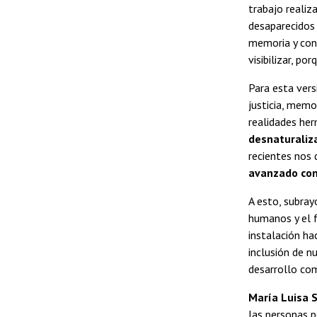
trabajo realiz
desaparecidos 
memoria y con 
visibilizar, p
Para esta vers
justicia, memo
realidades he
desnaturaliz
recientes nos
avanzado con
A esto, subra
humanos y el f
instalación ha
inclusión de n
desarrollo com
María Luisa 
las personas p