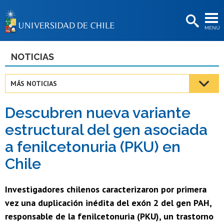
EXTENSIÓN
MENÚ
BIBLIOTECAS
LA UNIVERSIDAD
NOTICIAS
Postulantes
MÁS NOTICIAS
Estudiantes
Descubren nueva variante
Académicas/os
estructural del gen asociada
Funcionarias/os
a fenilcetonuria (PKU) en
Egresadas/os
Chile
Investigadores chilenos caracterizaron por primera
vez una duplicación inédita del exón 2 del gen PAH,
responsable de la fenilcetonuria (PKU), un trastorno