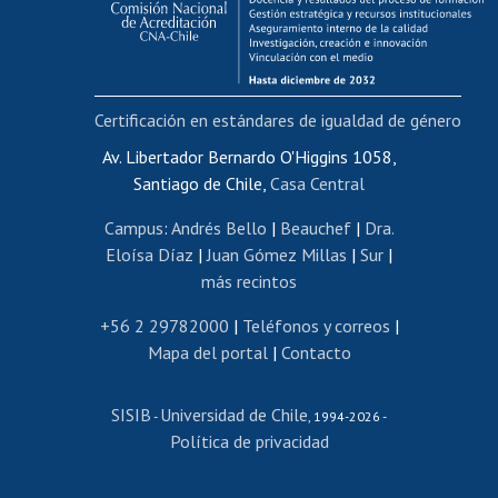
Funcionarias/os
Cursos internos de capacitación
Bienestar del personal
Certificación en estándares de igualdad de género
Portal de movilidad interna
Certificado de renta
Av. Libertador Bernardo O'Higgins 1058,
Santiago de Chile,
Casa Central
Certificado de renta honorarios
Gestión de correo uchile
Campus
:
Andrés Bello
|
Beauchef
|
Dra.
Editar páginas blancas
Eloísa Díaz
|
Juan Gómez Millas
|
Sur
|
más recintos
Extranjeras/os
Revalidación y reconocimiento de títulos
+56 2 29782000
|
Teléfonos y correos
|
Mapa del portal
|
Contacto
Postulación al Programa de Movilidad Estudiantil
Inscripción de asignaturas
SISIB
Universidad de Chile
Cursos de español
-
, 1994-2026 -
Política de privacidad
Mi Uchile
Ayuda tecnológica
Tarjeta TUI
Wifi