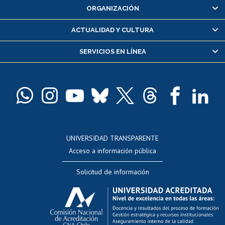
ORGANIZACIÓN
Consulta y certificado de notas
Certificado de alumno regular
ACTUALIDAD Y CULTURA
Servicio médico y dental
SERVICIOS EN LÍNEA
Pago de arancel y crédito alumnos
Pago de arancel y crédito exalumnos
Certificado de títulos y grados
Docentes
Postulación a concursos internos de investigación
Consulta a bases de datos
UNIVERSIDAD TRANSPARENTE
Perfeccionamiento
Acceso a información pública
Editar Portafolio Académico
Solicitud de información
Evaluación docente
Calificación académica
Postulación al AUCAI
Funcionarias/os