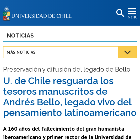
EXTENSIÓN
MENÚ
BIBLIOTECAS
LA UNIVERSIDAD
NOTICIAS
Postulantes
MÁS NOTICIAS
Estudiantes
Preservación y difusión del legado de Bello
Académicas/os
U. de Chile resguarda los
Funcionarias/os
tesoros manuscritos de
Egresadas/os
Andrés Bello, legado vivo del
pensamiento latinoamericano
A 160 años del fallecimiento del gran humanista
iberoamericano y primer rector de la Universidad de