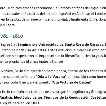
rrolla en tres grandes escenarios: la Caracas de fines del siglo XVIII
 las ciudades más cultas del imperio español en América; el Londr
 en la capital de un nuevo imperio mundial, y finalmente Chile, dond
e su obra.
781 - 1810
 ingresó al
Seminario y Universidad de Santa Rosa de Caracas
.
l grado de
bachiller en artes
. Estos estudios le dieron un excelent
ellano y despertaron su inquietud por la filosofía, la ciencia y las l
enta propia, los idiomas inglés y francés.
uveniles, Bello fue apreciado como poeta, dentro de los cánones d
n en su producción una
"Oda a la Vacuna"
, que escribió como home
ón por toda América, y el soneto
"A la Victoria de Bailén"
.
 inició también sus trabajos de investigación lingüística y filológic
Análisis Ideológico de los Tiempos de la Conjugación Castella
, en Valparaíso, en 1841.