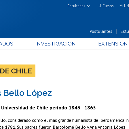
Facultades
U-Cursos
Mi Uc
Arquitectura y Urbanismo
Ciencias
Postulantes
Estu
Cs. Físicas y Matemáticas
ADOS
INVESTIGACIÓN
EXTENSIÓN
Cs. Químicas y Farmacéuticas
Cs. Veterinarias y Pecuarias
Derecho
DE CHILE
Filosofía y Humanidades
Medicina
 Bello López
Estudios Avanzados en Educación
Nutrición y Tecnología de
a Universidad de Chile período 1843 - 1865
Alimentos
llo, considerado como el más grande humanista de Iberoamérica, n
 de
1781
. Sus padres fueron Bartolomé Bello y Ana Antonia López.