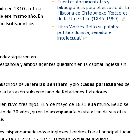
Fuentes documentales y
bibliográficas para el estudio de la
do en 1810 a oficial
Historia de Chile. Anexo "Rectores
 de ese mismo año. En
de la U. de Chile (1843-1963)"
ón Bolívar y Luis
Libro "Andrés Bello su palabra
política. Jurista, senador e
intelectual"
ndez siguieron en
a española y ambos agentes quedaron en la capital inglesa sin
nuscritos de
Jeremías Bentham
, y dio
clases particulares
de
n, a la sazón subsecretario de Relaciones Exteriores.
n tuvo tres hijos. El 9 de mayo de 1821 ella murió. Bello se
n de 20 años, quien le acompañaría hasta el fin de sus días.
e.
s, hispanoamericanos e ingleses. Londres fue el principal lugar
14 - 1820, y 1823 - 1833. También lo fue de algunos