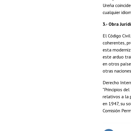
Ureña coincide
cualquier idio
3.- Obra Juríd
El Código Civi
coherentes, pr
esta moderniza
este arduo tra
en otros paíse
otras naciones
Derecho Intern
"Principios de
relativos a la
en 1947, su so
Comisión Perma