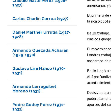
Claudio Matte Pérez (1926-
1927)
americanos y l
El primero de
Carlos Charlín Correa (1927)
la rica biblio
Daniel Martner Urrutia (1927-
Bello trabajó,
1928)
clásicos grieg
El movimiento 
Armando Quezada Acharán
Londres trabaj
(1929-1930)
modernos de r
Gustavo Lira Manso (1930-
Bello llegó a 
1931)
Allí profundiz
acontecimiento
Armando Larraguibel
Moreno (1931)
Decisiva para 
poderosamente
aportes del sa
Pedro Godoy Pérez (1931-
1932)