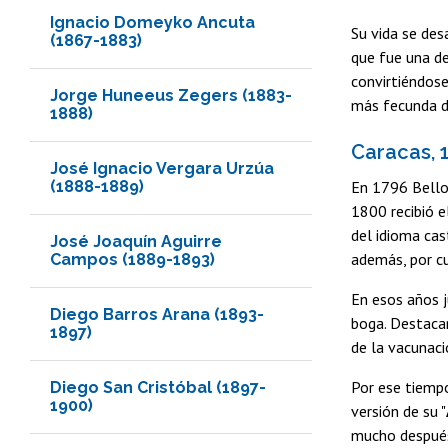
Ignacio Domeyko Ancuta
Su vida se desa
(1867-1883)
que fue una de
convirtiéndose
Jorge Huneeus Zegers (1883-
más fecunda d
1888)
Caracas, 1
José Ignacio Vergara Urzúa
(1888-1889)
En 1796 Bello
1800 recibió e
del idioma cast
José Joaquín Aguirre
además, por cu
Campos (1889-1893)
En esos años j
Diego Barros Arana (1893-
boga. Destaca
1897)
de la vacunaci
Por ese tiempo
Diego San Cristóbal (1897-
1900)
versión de su "
mucho después