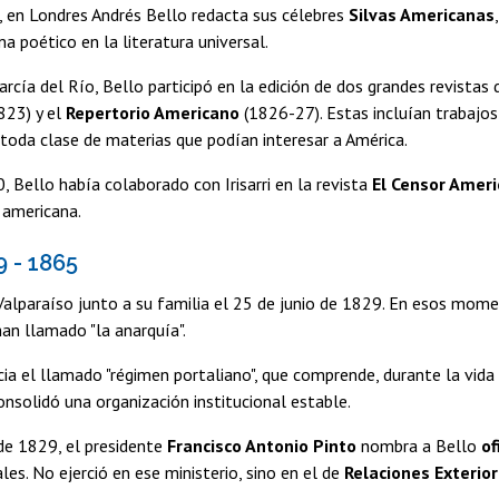
, en Londres Andrés Bello redacta sus célebres
Silvas Americanas
 poético en la literatura universal.
arcía del Río, Bello participó en la edición de dos grandes revista
823) y el
Repertorio Americano
(1826-27). Estas incluían trabajos d
e toda clase de materias que podían interesar a América.
, Bello había colaborado con Irisarri en la revista
El Censor Amer
 americana.
9 - 1865
Valparaíso junto a su familia el 25 de junio de 1829. En esos mom
han llamado "la anarquía".
cia el llamado "régimen portaliano", que comprende, durante la vida 
nsolidó una organización institucional estable.
 de 1829, el presidente
Francisco Antonio Pinto
nombra a Bello
of
les. No ejerció en ese ministerio, sino en el de
Relaciones Exterio