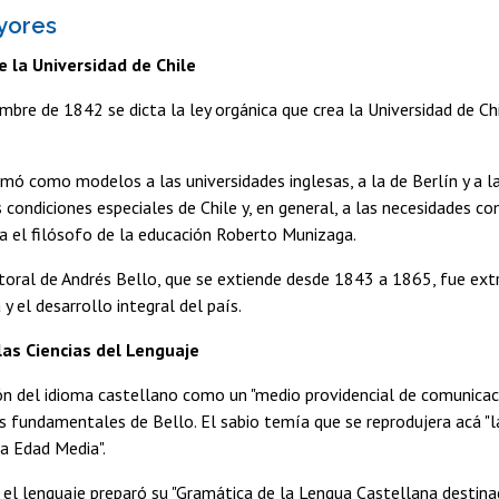
yores
de la Universidad de Chile
mbre de 1842 se dicta la ley orgánica que crea la Universidad de Chi
ó como modelos a las universidades inglesas, a la de Berlín y a l
s condiciones especiales de Chile y, en general, a las necesidades c
a el filósofo de la educación Roberto Munizaga.
toral de Andrés Bello, que se extiende desde 1843 a 1865, fue extr
 y el desarrollo integral del país.
 las Ciencias del Lenguaje
n del idioma castellano como un "medio providencial de comunicaci
 fundamentales de Bello. El sabio temía que se reprodujera acá "la 
la Edad Media".
 el lenguaje preparó su "Gramática de la Lengua Castellana destin