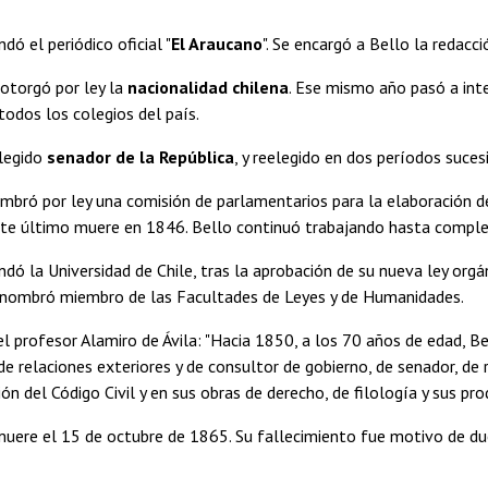
dó el periódico oficial "
El Araucano
". Se encargó a Bello la redacci
 otorgó por ley la
nacionalidad chilena
. Ese mismo año pasó a inte
odos los colegios del país.
legido
senador de la República
, y reelegido en dos períodos suces
mbró por ley una comisión de parlamentarios para la elaboración 
te último muere en 1846. Bello continuó trabajando hasta complet
dó la Universidad de Chile, tras la aprobación de su nueva ley orgá
 nombró miembro de las Facultades de Leyes y de Humanidades.
l profesor Alamiro de Ávila: "Hacia 1850, a los 70 años de edad, 
de relaciones exteriores y de consultor de gobierno, de senador, de
ón del Código Civil y en sus obras de derecho, de filología y sus prod
uere el 15 de octubre de 1865. Su fallecimiento fue motivo de due