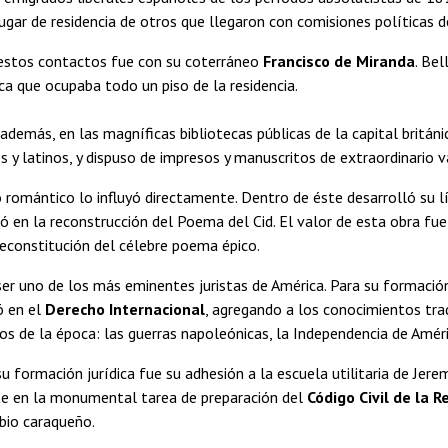
ugar de residencia de otros que llegaron con comisiones políticas 
 estos contactos fue con su coterráneo
Francisco de Miranda
. Be
teca que ocupaba todo un piso de la residencia.
 además, en las magníficas bibliotecas públicas de la capital británi
os y latinos, y dispuso de impresos y manuscritos de extraordinario v
romántico lo influyó directamente. Dentro de éste desarrolló su lí
ó en la reconstrucción del Poema del Cid. El valor de esta obra fu
econstitución del célebre poema épico.
ser uno de los más eminentes juristas de América. Para su formac
ó en el
Derecho Internacional
, agregando a los conocimientos tra
s de la época: las guerras napoleónicas, la Independencia de Améri
su formación jurídica fue su adhesión a la escuela utilitaria de Jer
 en la monumental tarea de preparación del
Código Civil de la R
bio caraqueño.