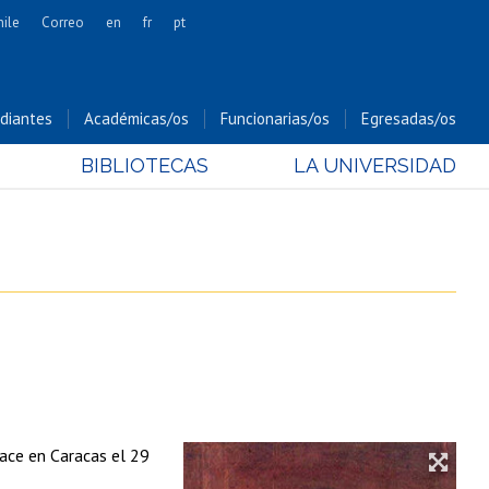
hile
Correo
en
fr
pt
Artes
Cs. Agronómicas
diantes
Académicas/os
Funcionarias/os
Egresadas/os
Cs. Forestales y Conservación
BIBLIOTECAS
LA UNIVERSIDAD
Cs. Sociales
Comunicación e Imagen
Economía y Negocios
Gobierno
Odontología
Estudios Internacionales
Bachillerato
Hospital Clínico
ace en Caracas el 29