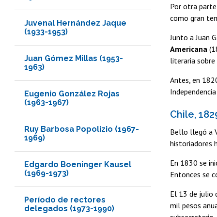
Por otra parte
como gran tema
Juvenal Hernández Jaque
(1933-1953)
Junto a Juan G
Americana
(1
Juan Gómez Millas (1953-
literaria sobr
1963)
Antes, en 1820
Independencia
Eugenio González Rojas
(1963-1967)
Chile, 182
Ruy Barbosa Popolizio (1967-
Bello llegó a 
1969)
historiadores 
En 1830 se ini
Edgardo Boeninger Kausel
(1969-1973)
Entonces se co
El 13 de julio
Período de rectores
mil pesos anua
delegados (1973-1990)
subsecretario.