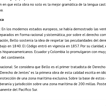
n en que esta obra no solo es la mejor gramática de la lengua cas
ma.
ica
l: En los modernos estados europeos, se había demostrado las venta
eparados en forma racional y sistemática, por sobre el derecho comú
ción, Bello sostenía la idea de respetar las peculiaridades del dere
bajo en 1840. El Código entró en vigencia en 1857. Por su claridad, 
s hispanoamericanos. Ecuador y Colombia lo promulgaron con muy po
 del continente.
acional: Se considera que Bello es el primer tratadista de Derecho
l Derecho de Jentes" es la primera obra de esta calidad escrita en i
 protección de una zona marítima exclusiva. Sobre la base de estos
beranía y jurisdicción sobre una zona marítima de 200 millas. Post
nente del Pacífico Sur.