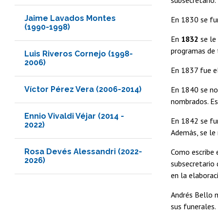
Jaime Lavados Montes
En 1830 se fun
(1990-1998)
En
1832
se le
programas de t
Luis Riveros Cornejo (1998-
2006)
En 1837 fue e
Víctor Pérez Vera (2006-2014)
En 1840 se no
nombrados. Es
Ennio Vivaldi Véjar (2014 -
En 1842 se fun
2022)
Además, se le
Rosa Devés Alessandri (2022-
Como escribe e
2026)
subsecretario 
en la elaboraci
Andrés Bello m
sus funerales.