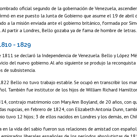
ombrado oficial segundo de la gobernación de Venezuela, ascendien
irmó en ese puesto la Junta de Gobierno que asume el 19 de abril
ado a la misión enviada ante el gobierno británico, formada por Sim
Al partir a Londres, Bello gozaba ya de fama de hombre de letras.
1810 - 1829
de 1811 se declaró la Independencia de Venezuela. Bello y López Mé
vicio del nuevo gobierno. Al año siguiente se produjo la reconquist
os de subsistencia.
822 Bello no tuvo trabajo estable. Se ocupó en transcribir los ma
ñol. También fue institutor de los hijos de William Richard Hamilto
4, contrajo matrimonio con Mary Ann Boyland, de 20 años, con quie
as nupcias, en febrero de 1824, con Elizabeth Antonia Dunn, tambié
o tuvo 12 hijos; 3 de ellos nacidos en Londres y los demás, en Chil
 en la vida del sabio fueron sus relaciones de amistad con españole
s emigrados liberales españoles de los períodos absolutistas de 18