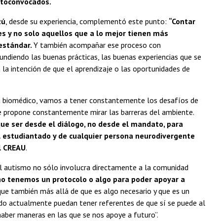
utoconvocados.
zú
, desde su experiencia, complementó este punto:
“Contar
es y no solo aquellos que a lo mejor tienen más
estándar.
Y también acompañar ese proceso con
undiendo las buenas prácticas, las buenas experiencias que se
 la intención de que el aprendizaje o las oportunidades de
ma biomédico, vamos a tener constantemente los desafíos de
ue propone constantemente mirar las barreras del ambiente.
ue ser desde el diálogo, no desde el mandato, para
l estudiantado y de cualquier persona neurodivergente
l CREAU
.
el autismo no sólo involucra directamente a la comunidad
o tenemos un protocolo o algo para poder apoyar a
rque también más allá de que es algo necesario y que es un
do actualmente puedan tener referentes de que sí se puede al
 haber maneras en las que se nos apoye a futuro”.