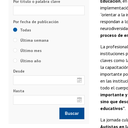
Educación
, e
Por título o palabra clave
implementación
“orientar a la
respondan a lo
neurodiversid
Todas
proceso de en
Última semana
La profesional
Último mes
instituciones 
claves como la
Último año
la capacitació
Desde
importante po
en las institu
todo el cuerpo
Hasta
importante y 
sino que desd
educativos”
.
La jornada cul
Autistas en l