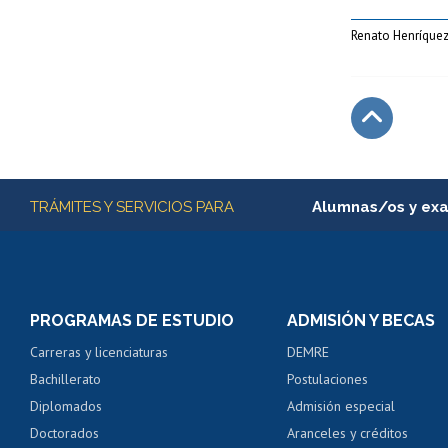
Renato Henríquez
Subir
Más información
TRÁMITES Y SERVICIOS PARA
Alumnas/os y ex
Matrícula en línea
Inscripción y cambio d
Consulta y certificado
PROGRAMAS DE ESTUDIO
ADMISIÓN Y BECAS
Certificado de alumno
Carreras y licenciaturas
DEMRE
Servicio médico y den
Bachillerato
Postulaciones
Pago de arancel y cré
Diplomados
Admisión especial
Pago de arancel y cré
Doctorados
Aranceles y créditos
Certificado de títulos 