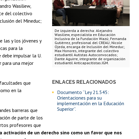
andro Wasiliew,
te del colectivo
clusión del Mineduc;
De izquierda a derecha: Alejandro
Wasiliew, especialista en Educación
Inclusiva de la Fundación Wazú; Fernanda
e las y los jóvenes y
Gutiérrez, profesional del CREAU; Nicole
Ojeda, encarga de Inclusión del Mineduc;
icas para la
Max Honores, integrante del colectivo
e debe impulsar la U.
estudiantil Autistas Autoconvocados;
Dante Aguirre, integrante de organización
ar para una mejor
estudiantil Anticapacitistas JGM.
ENLACES RELACIONADOS
 facultades que
 como en la
Documento “Ley 21.545:
Orientaciones para su
implementación en la Educación
Superior”.
andes barreras que
ación de parte de los
ertos profesores que
a activación de un derecho sino como un favor que nos