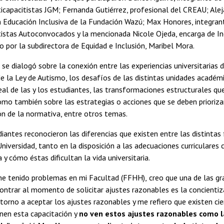
ticapacitistas JGM; Fernanda Gutiérrez, profesional del CREAU; Alej
n Educación Inclusiva de la Fundación Wazú; Max Honores, integran
tistas Autoconvocados y la mencionada Nicole Ojeda, encarga de In
 por la subdirectora de Equidad e Inclusión, Maribel Mora.
 se dialogó sobre la conexión entre las experiencias universitarias d
 de la Ley de Autismo, los desafíos de las distintas unidades académ
real de las y los estudiantes, las transformaciones estructurales qu
como también sobre las estrategias o acciones que se deben prioriz
n de la normativa, entre otros temas.
diantes reconocieron las diferencias que existen entre las distintas
iversidad, tanto en la disposición a las adecuaciones curriculares
 y cómo éstas dificultan la vida universitaria.
 he tenido problemas en mi Facultad (FFHH),
creo que una de las gr
ntrar al momento de solicitar ajustes razonables es la concientiz
torno a aceptar los ajustes razonables y me refiero que existen ci
nen esta capacitación y
no ven estos ajustes razonables como l