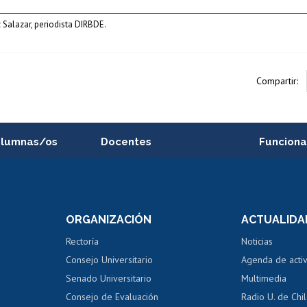
 Salazar, periodista DIRBDE.
Compartir:
alumnas/os
Docentes
Funciona
Postulación a concursos
Cursos inte
internos de investigación
capacitació
e asignaturas
Consulta a bases de datos
Bienestar d
 de notas
ORGANIZACIÓN
ACTUALIDA
Perfeccionamiento
Portal de m
 regular
Editar Portafolio Académico
Certificado
Rectoría
Noticias
tal
Evaluación docente
Certificado
Consejo Universitario
Agenda de acti
dito alumnos
honorarios
Calificación académica
Senado Universitario
Multimedia
dito exalumnos
Gestión de 
Consejo de Evaluación
Radio U. de Chi
Postulación al AUCAI
y grados