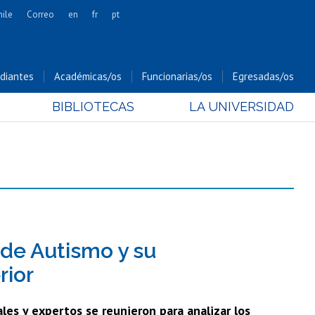
hile
Correo
en
fr
pt
Artes
Cs. Agronómicas
diantes
Académicas/os
Funcionarias/os
Egresadas/os
Cs. Forestales y Conservación
BIBLIOTECAS
LA UNIVERSIDAD
Cs. Sociales
Comunicación e Imagen
Economía y Negocios
Gobierno
Odontología
Estudios Internacionales
Bachillerato
de Autismo y su
Hospital Clínico
rior
es y expertos se reunieron para analizar los