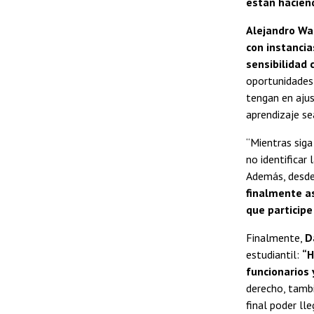
están hacien
Alejandro Was
con instancia
sensibilidad
oportunidades 
tengan en ajus
aprendizaje se
“Mientras sig
no identificar
Además, des
finalmente as
que participe
Finalmente,
D
estudiantil:
“H
funcionarios 
derecho, tamb
final poder ll