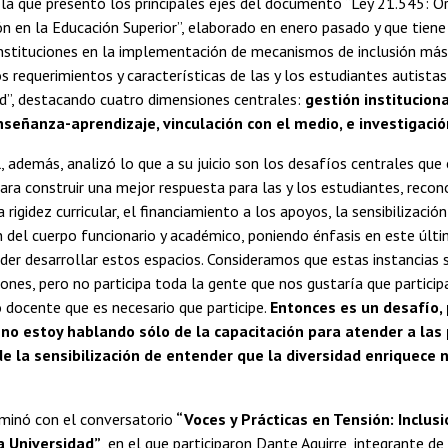
n la que presentó los principales ejes del documento “Ley 21.545: O
 en la Educación Superior”, elaborado en enero pasado y que tiene
 instituciones en la implementación de mecanismos de inclusión más
s requerimientos y características de las y los estudiantes autistas
ad”, destacando cuatro dimensiones centrales:
gestión instituciona
señanza-aprendizaje, vinculación con el medio, e investigació
, además, analizó lo que a su juicio son los desafíos centrales que
para construir una mejor respuesta para las y los estudiantes, reco
 rigidez curricular, el financiamiento a los apoyos, la sensibilizació
n del cuerpo funcionario y académico, poniendo énfasis en este úl
der desarrollar estos espacios. Consideramos que estas instancias
ciones, pero no participa toda la gente que nos gustaría que particip
 docente que es necesario que participe.
Entonces es un desafío,
no estoy hablando sólo de la capacitación para atender a las
e la sensibilización de entender que la diversidad enriquece 
minó con el conversatorio
“Voces y Prácticas en Tensión: Inclus
a Universidad”
, en el que participaron Dante Aguirre, integrante de