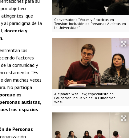
rientaciones para su
 por objetivo
 atingentes, que
Conversatorio “Voces y Prácticas en
 y al paradigma de la
Tensión: Inclusión de Personas Autistas en
la Universidad”
l, docencia y
n.
 enfrentan las
nociendo factores
n de la comunidad y
timo estamento: “Es
 se dan muchas veces
ara. No participa
 porque es
Alejandro Wasiliew, especialista en
Educación Inclusiva de la Fundación
 personas autistas,
Wazú.
nuestros espacios
ión de Personas
 organización