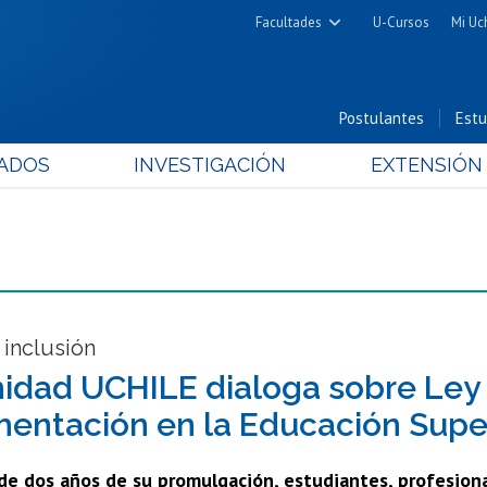
Facultades
U-Cursos
Mi Uc
Arquitectura y Urbanismo
Ciencias
Postulantes
Estu
Cs. Físicas y Matemáticas
ADOS
INVESTIGACIÓN
EXTENSIÓN
Cs. Químicas y Farmacéuticas
Cs. Veterinarias y Pecuarias
Derecho
Filosofía y Humanidades
Medicina
Estudios Avanzados en Educación
 inclusión
Nutrición y Tecnología de
dad UCHILE dialoga sobre Ley 
Alimentos
entación en la Educación Supe
de dos años de su promulgación, estudiantes, profesional