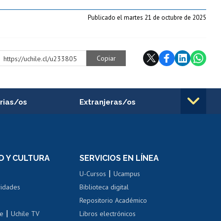
Publicado el martes 21 de octubre de 2025
Copiar
https://uchile.cl/u233805
rias/os
Extranjeras/os
rnos de
Revalidación y reconocimiento
n
de títulos
el personal
Postulación al Programa de
Movilidad Estudiantil
D Y CULTURA
SERVICIOS EN LÍNEA
ovilidad interna
Inscripción de asignaturas
|
 de renta
U-Cursos
Ucampus
Cursos de español
 de renta
vidades
Biblioteca digital
Repositorio Académico
correo uchile
|
le
Uchile TV
Libros electrónicos