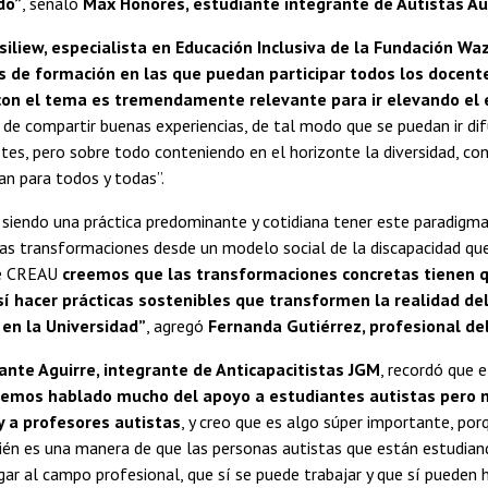
do”
, señaló
Max Honores, estudiante integrante de Autistas A
iliew, especialista en Educación Inclusiva de la Fundación Wa
s de formación en las que puedan participar todos los docent
 con el tema es tremendamente relevante para ir elevando el 
de compartir buenas experiencias, de tal modo que se puedan ir dif
tes, pero sobre todo conteniendo en el horizonte la diversidad, con
an para todos y todas”.
a siendo una práctica predominante y cotidiana tener este paradig
 las transformaciones desde un modelo social de la discapacidad q
de CREAU
creemos que las transformaciones concretas tienen q
í hacer prácticas sostenibles que transformen la realidad de
 en la Universidad”
, agregó
Fernanda Gutiérrez, profesional de
ante Aguirre, integrante de Anticapacitistas JGM
, recordó que 
emos hablado mucho del apoyo a estudiantes autistas pero n
y a profesores autistas
, y creo que es algo súper importante, po
ién es una manera de que las personas autistas que están estudian
egar al campo profesional, que sí se puede trabajar y que sí pueden