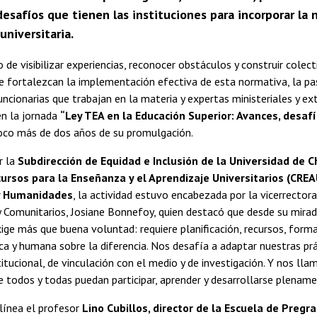
desafíos que tienen las instituciones para incorporar la 
universitaria.
o de visibilizar experiencias, reconocer obstáculos y construir cole
e fortalezcan la implementación efectiva de esta normativa, la 
uncionarias que trabajan en la materia y expertas ministeriales y ex
en la jornada
“Ley TEA en la Educación Superior: Avances, desaf
poco más de dos años de su promulgación.
r la
Subdirección de Equidad e Inclusión de la Universidad de Chi
ursos para la Enseñanza y el Aprendizaje Universitarios (CREA
 y Humanidades
, la actividad estuvo encabezada por la vicerrector
y Comunitarios, Josiane Bonnefoy, quien destacó que desde su mira
xige más que buena voluntad: requiere planificación, recursos, forma
ca y humana sobre la diferencia. Nos desafía a adaptar nuestras prá
titucional, de vinculación con el medio y de investigación. Y nos lla
 todos y todas puedan participar, aprender y desarrollarse plename
línea el profesor
Lino Cubillos, director de la Escuela de Pregr