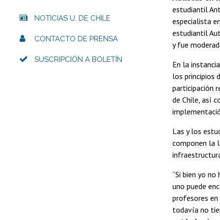
estudiantil An
NOTICIAS U. DE CHILE
especialista e
estudiantil Au
CONTACTO DE PRENSA
y fue moderado
SUSCRIPCIÓN A BOLETÍN
En la instancia
los principios
participación 
de Chile, así 
implementació
Las y los estu
componen la Un
infraestructura
“Si bien yo no
uno puede enco
profesores en 
todavía no tie