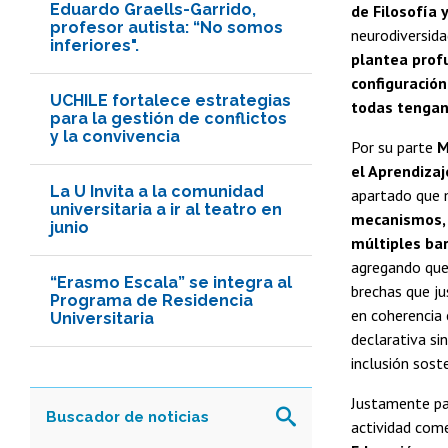
Eduardo Graells-Garrido,
de Filosofía
profesor autista: “No somos
neurodiversid
inferiores".
plantea prof
configuración
UCHILE fortalece estrategias
todas tengan 
para la gestión de conflictos
y la convivencia
Por su parte
M
el Aprendizaj
La U Invita a la comunidad
apartado que m
universitaria a ir al teatro en
mecanismos, 
junio
múltiples bar
agregando que 
“Erasmo Escala” se integra al
brechas que ju
Programa de Residencia
en coherencia 
Universitaria
declarativa si
inclusión sost
Justamente par
actividad com