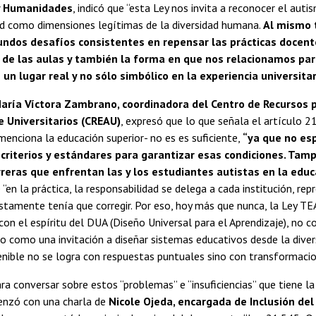
 y Humanidades
, indicó que “esta Ley nos invita a reconocer el auti
ad como dimensiones legítimas de la diversidad humana.
Al mismo 
undos desafíos consistentes en repensar las prácticas docent
 de las aulas y también la forma en que nos relacionamos par
un lugar real y no sólo simbólico en la experiencia universitar
aría Víctora Zambrano, coordinadora del Centro de Recursos 
e Universitarios (CREAU)
, expresó que lo que señala el artículo 21
enciona la educación superior- no es es suficiente,
“ya que no esp
criterios y estándares para garantizar esas condiciones. Tam
reras que enfrentan las y los estudiantes autistas en la educ
“en la práctica, la responsabilidad se delega a cada institución, rep
stamente tenía que corregir. Por eso, hoy más que nunca, la Ley T
con el espíritu del DUA (Diseño Universal para el Aprendizaje), no
no como una invitación a diseñar sistemas educativos desde la diver
enible no se logra con respuestas puntuales sino con transformacio
a conversar sobre estos “problemas” e “insuficiencias” que tiene la
enzó con una charla de
Nicole Ojeda, encargada de Inclusión del