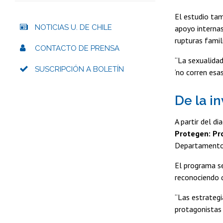
El estudio tam
NOTICIAS U. DE CHILE
apoyo internas
rupturas famili
CONTACTO DE PRENSA
“La sexualidad
SUSCRIPCIÓN A BOLETÍN
‘no corren esa
De la i
A partir del di
Protegen: Pr
Departamento d
El programa se
reconociendo q
“Las estrategi
protagonistas 