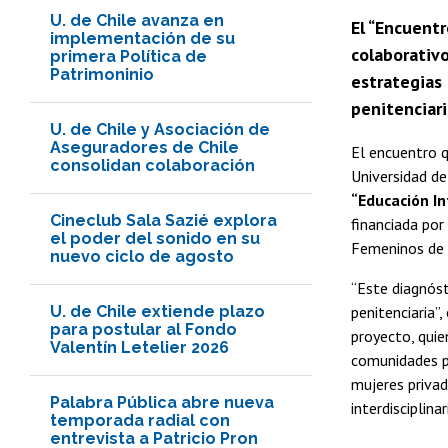
U. de Chile avanza en
El “Encuentr
implementación de su
colaborativo
primera Política de
Patrimoninio
estrategias
penitenciari
U. de Chile y Asociación de
Aseguradores de Chile
El encuentro 
consolidan colaboración
Universidad de
“Educación In
Cineclub Sala Sazié explora
financiada por
el poder del sonido en su
Femeninos de 
nuevo ciclo de agosto
“Este diagnóst
U. de Chile extiende plazo
penitenciaria”,
para postular al Fondo
proyecto, quie
Valentín Letelier 2026
comunidades pa
mujeres privad
Palabra Pública abre nueva
interdisciplina
temporada radial con
entrevista a Patricio Pron