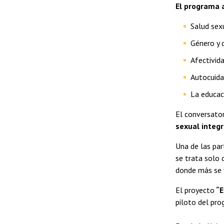
El programa 
Salud sex
Género y 
Afectivid
Autocuida
La educac
El conversator
sexual integr
Una de las par
se trata solo 
donde más se v
El proyecto
“E
piloto del pr