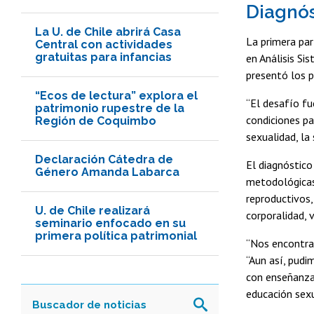
Diagnós
La U. de Chile abrirá Casa
La primera pa
Central con actividades
gratuitas para infancias
en Análisis Si
presentó los p
“Ecos de lectura” explora el
“El desafío fu
patrimonio rupestre de la
condiciones pa
Región de Coquimbo
sexualidad, la 
Declaración Cátedra de
El diagnóstico
Género Amanda Labarca
metodológicas
reproductivos,
U. de Chile realizará
corporalidad, 
seminario enfocado en su
primera política patrimonial
“Nos encontram
“Aun así, pudi
con enseñanza
educación sex