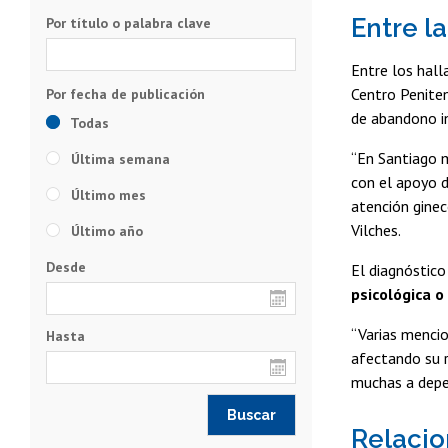
Entre l
Por título o palabra clave
Entre los hall
Centro Peniten
de abandono in
Todas
“En Santiago m
Última semana
con el apoyo d
Último mes
atención ginec
Vilches.
Último año
Desde
El diagnóstic
psicológica o
“Varias mencio
Hasta
afectando su r
muchas a depen
Relacio