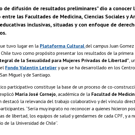
o de difusión de resultados preliminares” dio a conocer 
 entre las Facultades de Medicina, Ciencias Sociales y Ar
 educativas inclusivas, situadas y con enfoque de derec
os.
que tuvo lugar en la
Plataforma Cultural
del campus Juan Gomez 
 Chile tuvo como propósito presentar los resultados de la primera
tegral de la Sexualidad para Mujeres Privadas de Libertad”
, u
 el
Fondo Valentín Letelier
y que se ha desarrollado en los Centro
San Miguel y de Santiago.
ico participativo constituye la base de un proceso de co-construc
 explicó
María José Cornejo
, académica de la
Facultad de Medici
n destacó la relevancia del trabajo colaborativo y del vínculo direc
rticipantes. “Sería muy ingrato no reconocer a quienes hicieron pos
as de libertad, los equipos de salud y gendarmes de cada CPF, y a 
rio de la Universidad de Chile”.