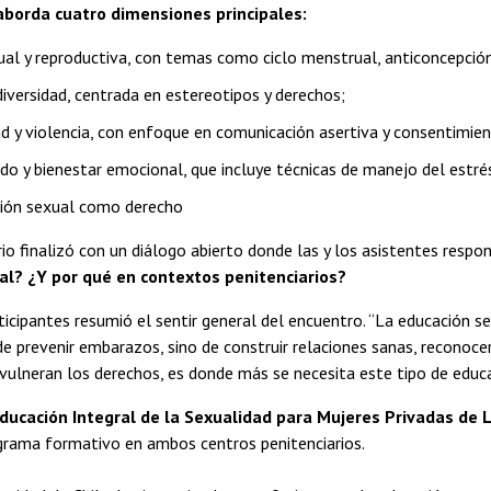
aborda cuatro dimensiones principales:
ual y reproductiva, con temas como ciclo menstrual, anticoncepción
diversidad, centrada en estereotipos y derechos;
ad y violencia, con enfoque en comunicación asertiva y consentimien
do y bienestar emocional, que incluye técnicas de manejo del estré
ión sexual como derecho
io finalizó con un diálogo abierto donde las y los asistentes resp
al? ¿Y por qué en contextos penitenciarios?
ticipantes resumió el sentir general del encuentro. “La educación s
de prevenir embarazos, sino de construir relaciones sanas, reconocer 
ulneran los derechos, es donde más se necesita este tipo de educa
ducación Integral de la Sexualidad para Mujeres Privadas de 
ograma formativo en ambos centros penitenciarios.