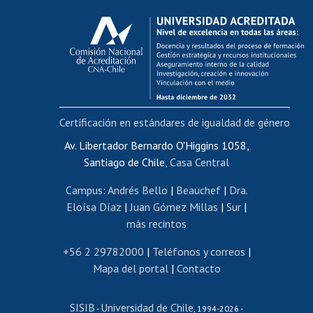
Calificación académica
Postulación al AUCAI
Funcionarias/os
Cursos internos de capacitación
Bienestar del personal
Certificación en estándares de igualdad de género
Portal de movilidad interna
Certificado de renta
Av. Libertador Bernardo O'Higgins 1058,
Santiago de Chile,
Casa Central
Certificado de renta honorarios
Gestión de correo uchile
Campus
:
Andrés Bello
|
Beauchef
|
Dra.
Editar páginas blancas
Eloísa Díaz
|
Juan Gómez Millas
|
Sur
|
más recintos
Extranjeras/os
Revalidación y reconocimiento de títulos
+56 2 29782000
|
Teléfonos y correos
|
Mapa del portal
|
Contacto
Postulación al Programa de Movilidad Estudiantil
Inscripción de asignaturas
SISIB
Universidad de Chile
Cursos de español
-
, 1994-2026 -