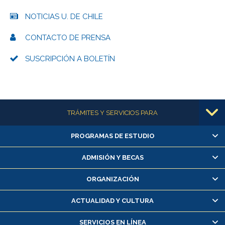
NOTICIAS U. DE CHILE
CONTACTO DE PRENSA
SUSCRIPCIÓN A BOLETÍN
Más información
TRÁMITES Y SERVICIOS PARA
PROGRAMAS DE ESTUDIO
Alumnas/os y exalumnas/os
Matrícula en línea
ADMISIÓN Y BECAS
Inscripción y cambio de asignaturas
ORGANIZACIÓN
Consulta y certificado de notas
Certificado de alumno regular
ACTUALIDAD Y CULTURA
Servicio médico y dental
SERVICIOS EN LÍNEA
Pago de arancel y crédito alumnos