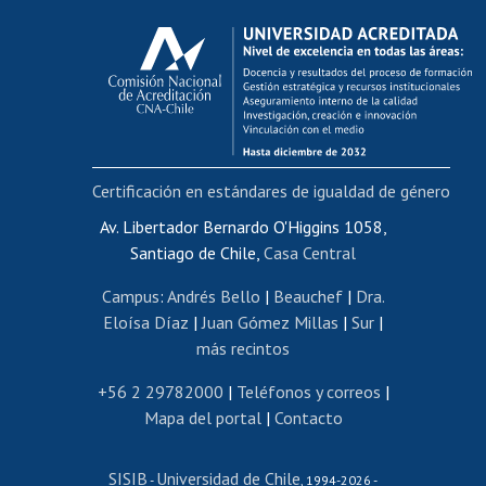
Calificación académica
Postulación al AUCAI
Funcionarias/os
Cursos internos de capacitación
Bienestar del personal
Certificación en estándares de igualdad de género
Portal de movilidad interna
Certificado de renta
Av. Libertador Bernardo O'Higgins 1058,
Santiago de Chile,
Casa Central
Certificado de renta honorarios
Gestión de correo uchile
Campus
:
Andrés Bello
|
Beauchef
|
Dra.
Editar páginas blancas
Eloísa Díaz
|
Juan Gómez Millas
|
Sur
|
más recintos
Extranjeras/os
Revalidación y reconocimiento de títulos
+56 2 29782000
|
Teléfonos y correos
|
Mapa del portal
|
Contacto
Postulación al Programa de Movilidad Estudiantil
Inscripción de asignaturas
SISIB
Universidad de Chile
Cursos de español
-
, 1994-2026 -