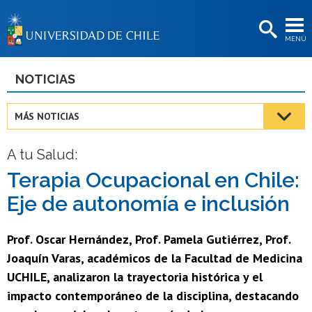
EXTENSIÓN
MENÚ
BIBLIOTECAS
LA UNIVERSIDAD
NOTICIAS
Postulantes
MÁS NOTICIAS
Estudiantes
A tu Salud:
Académicas/os
Terapia Ocupacional en Chile:
Funcionarias/os
Eje de autonomía e inclusión
Egresadas/os
Prof. Oscar Hernández, Prof. Pamela Gutiérrez, Prof.
Joaquín Varas, académicos de la Facultad de Medicina
UCHILE, analizaron la trayectoria histórica y el
impacto contemporáneo de la disciplina, destacando