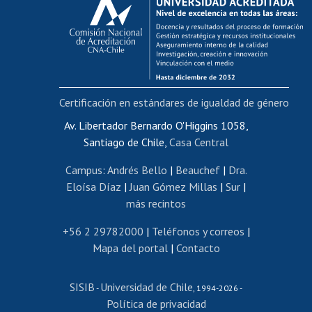
Postulación al AUCAI
Funcionarias/os
Cursos internos de capacitación
Bienestar del personal
Certificación en estándares de igualdad de género
Portal de movilidad interna
Certificado de renta
Av. Libertador Bernardo O'Higgins 1058,
Santiago de Chile,
Casa Central
Certificado de renta honorarios
Gestión de correo uchile
Campus
:
Andrés Bello
|
Beauchef
|
Dra.
Editar páginas blancas
Eloísa Díaz
|
Juan Gómez Millas
|
Sur
|
más recintos
Extranjeras/os
Revalidación y reconocimiento de títulos
+56 2 29782000
|
Teléfonos y correos
|
Mapa del portal
|
Contacto
Postulación al Programa de Movilidad Estudiantil
Inscripción de asignaturas
SISIB
Universidad de Chile
Cursos de español
-
, 1994-2026 -
Política de privacidad