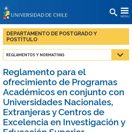
EXTENSIÓN
MENÚ
BIBLIOTECAS
LA UNIVERSIDAD
DEPARTAMENTO DE POSTGRADO Y
POSTÍTULO
Postulantes
Estudiantes
REGLAMENTOS Y NORMATIVAS
Académicas/os
Reglamento para el
Funcionarias/os
ofrecimiento de Programas
Académicos en conjunto con
Egresadas/os
Universidades Nacionales,
Extranjeras y Centros de
Excelencia en Investigación y