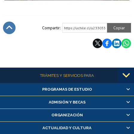
Compartir:
Copiar
https://uchile.cl/u233033
Subir
Más información
TRÁMITES Y SERVICIOS PARA
PROGRAMAS DE ESTUDIO
Alumnas/os y exalumnas/os
Matrícula en línea
ADMISIÓN Y BECAS
Inscripción y cambio de asignaturas
ORGANIZACIÓN
Consulta y certificado de notas
Certificado de alumno regular
ACTUALIDAD Y CULTURA
Servicio médico y dental