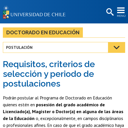
EXTENSIÓN
MENÚ
BIBLIOTECAS
LA UNIVERSIDAD
DOCTORADO EN EDUCACIÓN
Postulantes
POSTULACIÓN
Estudiantes
Requisitos, criterios de
Académicas/os
selección y periodo de
Funcionarias/os
postulaciones
Egresadas/os
Podrán postular al Programa de Doctorado en Educación
quienes estén en
posesión del grado académico de
Licenciado(a), Magíster o Doctor(a) en alguna de las áreas
de la Educación
o, excepcionalmente, en campos disciplinarios
o profesionales afines. En caso de que el grado académico haya