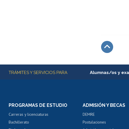
Subir
Más información
TRÁMITES Y SERVICIOS PARA
Alumnas/os y ex
Matrícula en línea
Inscripción y cambio d
Consulta y certificado
PROGRAMAS DE ESTUDIO
ADMISIÓN Y BECAS
Certificado de alumno
Carreras y licenciaturas
DEMRE
Servicio médico y den
Bachillerato
Postulaciones
Pago de arancel y cré