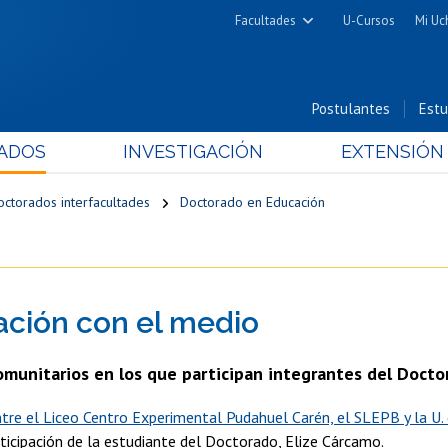
Facultades
U-Cursos
Mi Uc
Arquitectura y Urbanismo
Ciencias
Postulantes
Estu
Cs. Físicas y Matemáticas
ADOS
INVESTIGACIÓN
EXTENSIÓN
Cs. Químicas y Farmacéuticas
Cs. Veterinarias y Pecuarias
octorados interfacultades
Doctorado en Educación
Derecho
Filosofía y Humanidades
Medicina
ación con el medio
Estudios Avanzados en Educación
Nutrición y Tecnología de
omunitarios en los que participan integrantes del Docto
Alimentos
ntre el Liceo Centro Experimental Pudahuel Carén, el SLEPB y la U. 
rticipación de la estudiante del Doctorado, Elize Cárcamo.