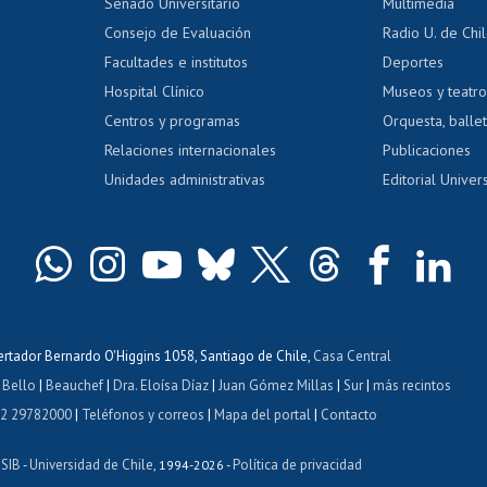
Calificación académica
Senado Universitario
Multimedia
dito exalumnos
Gestión de 
Consejo de Evaluación
Radio U. de Chi
Postulación al AUCAI
y grados
Editar pági
Facultades e institutos
Deportes
Hospital Clínico
Museos y teatr
da tecnológica
Tarjeta TUI
Wifi
Acoso laboral
s
Centros y programas
Orquesta, ballet
Relaciones internacionales
Publicaciones
Unidades administrativas
Editorial Univers
bertador Bernardo O'Higgins 1058, Santiago de Chile,
Casa Central
 Bello
|
Beauchef
|
Dra. Eloísa Díaz
|
Juan Gómez Millas
|
Sur
|
más recintos
 2 29782000
|
Teléfonos y correos
|
Mapa del portal
|
Contacto
ISIB
Universidad de Chile
Política de privacidad
-
, 1994-2026 -