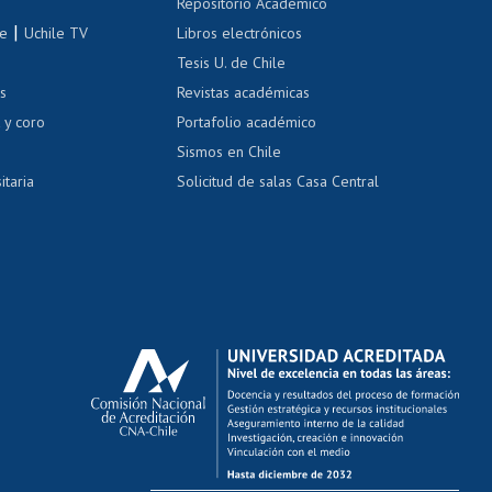
Repositorio Académico
correo uchile
|
le
Uchile TV
Libros electrónicos
nas blancas
Tesis U. de Chile
os
Revistas académicas
, sexual y violencia
Denuncias administrativas
 y coro
Portafolio académico
Sismos en Chile
itaria
Solicitud de salas Casa Central