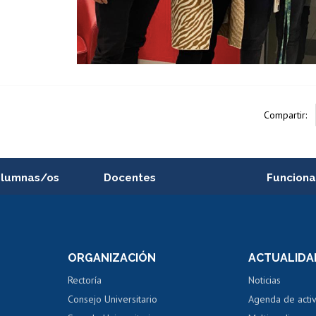
Compartir:
alumnas/os
Docentes
Funciona
Postulación a concursos
Cursos inte
internos de investigación
capacitació
e asignaturas
Consulta a bases de datos
Bienestar d
 de notas
ORGANIZACIÓN
ACTUALIDA
Perfeccionamiento
Portal de m
 regular
Editar Portafolio Académico
Certificado
Rectoría
Noticias
tal
Evaluación docente
Certificado
Consejo Universitario
Agenda de acti
dito alumnos
honorarios