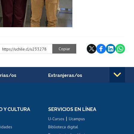
Copiar
https://uchile.cl/u233278
rias/os
Extranjeras/os
rnos de
Revalidación y reconocimiento
n
de títulos
el personal
Postulación al Programa de
Movilidad Estudiantil
D Y CULTURA
SERVICIOS EN LÍNEA
ovilidad interna
Inscripción de asignaturas
|
 de renta
U-Cursos
Ucampus
Cursos de español
 de renta
vidades
Biblioteca digital