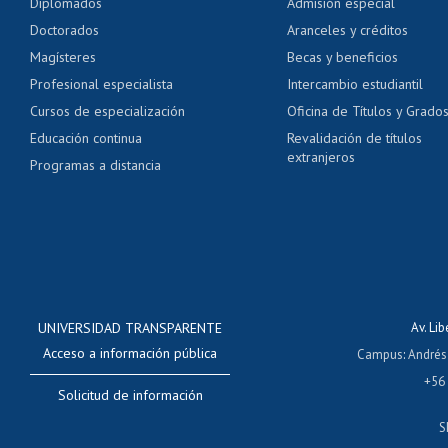
Diplomados
Admisión especial
Pago de arancel y cré
Doctorados
Aranceles y créditos
Certificado de títulos 
Magísteres
Becas y beneficios
Profesional especialista
Intercambio estudiantil
Mi Uchile
Ayu
Cursos de especialización
Oficina de Títulos y Grado
Educación continua
Revalidación de títulos
extranjeros
Programas a distancia
UNIVERSIDAD TRANSPARENTE
Av. Li
Acceso a información pública
Campus
:
Andrés
+56
Solicitud de información
S