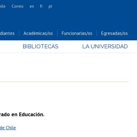
hile
Correo
en
fr
pt
Artes
Cs. Agronómicas
diantes
Académicas/os
Funcionarias/os
Egresadas/os
Cs. Forestales y Conservación
BIBLIOTECAS
LA UNIVERSIDAD
Cs. Sociales
Comunicación e Imagen
Economía y Negocios
Gobierno
Odontología
Estudios Internacionales
Bachillerato
rado en Educación.
Hospital Clínico
de Chile