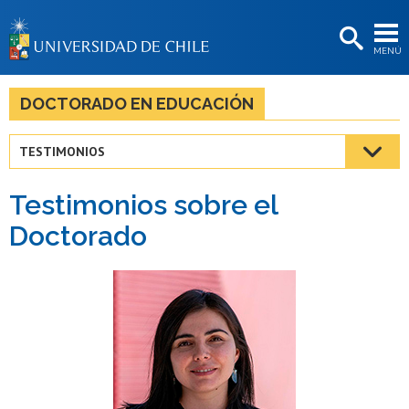
EXTENSIÓN
MENÚ
BIBLIOTECAS
LA UNIVERSIDAD
DOCTORADO EN EDUCACIÓN
Postulantes
TESTIMONIOS
Estudiantes
Testimonios sobre el
Académicas/os
Doctorado
Funcionarias/os
Egresadas/os