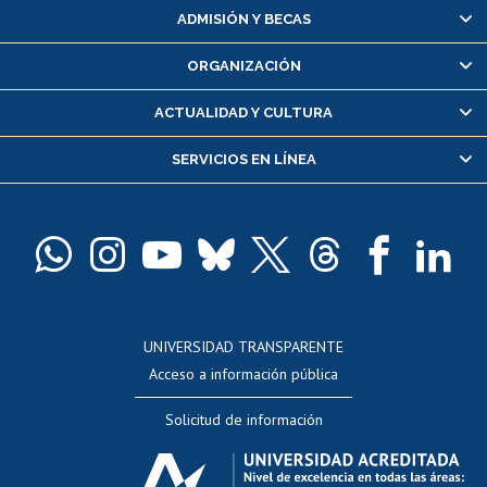
Matrícula en línea
ADMISIÓN Y BECAS
Inscripción y cambio de asignaturas
ORGANIZACIÓN
Consulta y certificado de notas
Certificado de alumno regular
ACTUALIDAD Y CULTURA
Servicio médico y dental
SERVICIOS EN LÍNEA
Pago de arancel y crédito alumnos
Pago de arancel y crédito exalumnos
Certificado de títulos y grados
Docentes
Postulación a concursos internos de investigación
Consulta a bases de datos
UNIVERSIDAD TRANSPARENTE
Perfeccionamiento
Acceso a información pública
Editar Portafolio Académico
Solicitud de información
Evaluación docente
Calificación académica
Postulación al AUCAI