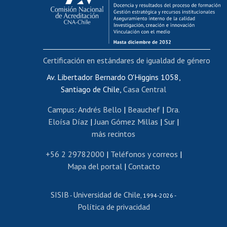
Funcionarias/os
Cursos internos de capacitación
Bienestar del personal
Certificación en estándares de igualdad de género
Portal de movilidad interna
Certificado de renta
Av. Libertador Bernardo O'Higgins 1058,
Santiago de Chile,
Casa Central
Certificado de renta honorarios
Gestión de correo uchile
Campus
:
Andrés Bello
|
Beauchef
|
Dra.
Editar páginas blancas
Eloísa Díaz
|
Juan Gómez Millas
|
Sur
|
más recintos
Extranjeras/os
Revalidación y reconocimiento de títulos
+56 2 29782000
|
Teléfonos y correos
|
Mapa del portal
|
Contacto
Postulación al Programa de Movilidad Estudiantil
Inscripción de asignaturas
SISIB
Universidad de Chile
Cursos de español
-
, 1994-2026 -
Política de privacidad
Mi Uchile
Ayuda tecnológica
Tarjeta TUI
Wifi