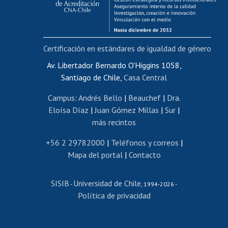
Funcionarias/os
Cursos internos de capacitación
Bienestar del personal
Certificación en estándares de igualdad de género
Portal de movilidad interna
Certificado de renta
Av. Libertador Bernardo O'Higgins 1058,
Santiago de Chile,
Casa Central
Certificado de renta honorarios
Gestión de correo uchile
Campus
:
Andrés Bello
|
Beauchef
|
Dra.
Editar páginas blancas
Eloísa Díaz
|
Juan Gómez Millas
|
Sur
|
más recintos
Extranjeras/os
Revalidación y reconocimiento de títulos
+56 2 29782000
|
Teléfonos y correos
|
Mapa del portal
|
Contacto
Postulación al Programa de Movilidad Estudiantil
Inscripción de asignaturas
SISIB
Universidad de Chile
Cursos de español
-
, 1994-2026 -
Política de privacidad
Mi Uchile
Ayuda tecnológica
Tarjeta TUI
Wifi