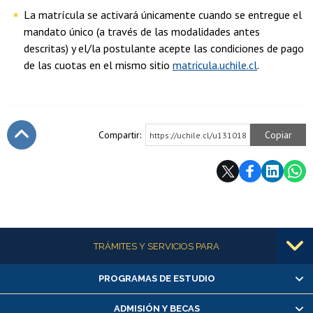
La matrícula se activará únicamente cuando se entregue el
mandato único (a través de las modalidades antes
descritas) y el/la postulante acepte las condiciones de pago
de las cuotas en el mismo sitio
matricula.uchile.cl
.
Compartir:
Copiar
https://uchile.cl/u131018
Subir
Más información
TRÁMITES Y SERVICIOS PARA
PROGRAMAS DE ESTUDIO
Alumnas/os y exalumnas/os
Matrícula en línea
ADMISIÓN Y BECAS