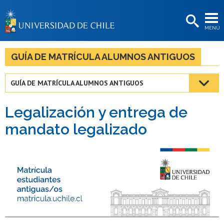
EXTENSIÓN
MENÚ
BIBLIOTECAS
LA UNIVERSIDAD
GUÍA DE MATRÍCULA ALUMNOS ANTIGUOS
Postulantes
GUÍA DE MATRÍCULA ALUMNOS ANTIGUOS
Estudiantes
Legalización y entrega de
Académicas/os
mandato legalizado
Funcionarias/os
Egresadas/os