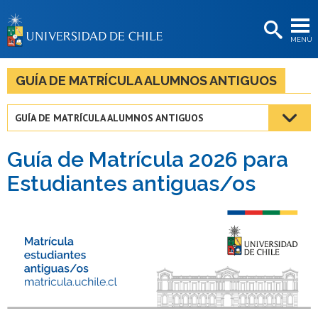
EXTENSIÓN
MENÚ
BIBLIOTECAS
LA UNIVERSIDAD
GUÍA DE MATRÍCULA ALUMNOS ANTIGUOS
Postulantes
GUÍA DE MATRÍCULA ALUMNOS ANTIGUOS
Estudiantes
Guía de Matrícula 2026 para
Académicas/os
Estudiantes antiguas/os
Funcionarias/os
Egresadas/os