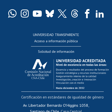
Certificado de títulos y grados
Docentes
Postulación a concursos internos de investigación
Consulta a bases de datos
UNIVERSIDAD TRANSPARENTE
Perfeccionamiento
Acceso a información pública
Editar Portafolio Académico
Solicitud de información
Evaluación docente
Calificación académica
Postulación al AUCAI
Funcionarias/os
Cursos internos de capacitación
Bienestar del personal
Certificación en estándares de igualdad de género
Portal de movilidad interna
Certificado de renta
Av. Libertador Bernardo O'Higgins 1058,
Santiago de Chile,
Casa Central
Certificado de renta honorarios