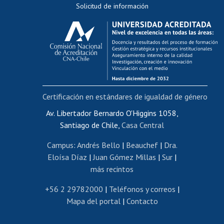
Solicitud de información
Evaluación docente
Calificación académica
Postulación al AUCAI
Funcionarias/os
Cursos internos de capacitación
Bienestar del personal
Certificación en estándares de igualdad de género
Portal de movilidad interna
Certificado de renta
Av. Libertador Bernardo O'Higgins 1058,
Santiago de Chile,
Casa Central
Certificado de renta honorarios
Gestión de correo uchile
Campus
:
Andrés Bello
|
Beauchef
|
Dra.
Editar páginas blancas
Eloísa Díaz
|
Juan Gómez Millas
|
Sur
|
más recintos
Extranjeras/os
Revalidación y reconocimiento de títulos
+56 2 29782000
|
Teléfonos y correos
|
Mapa del portal
|
Contacto
Postulación al Programa de Movilidad Estudiantil
Inscripción de asignaturas