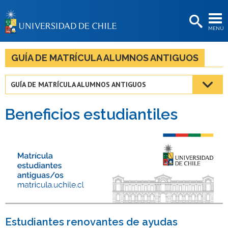
EXTENSIÓN
MENÚ
BIBLIOTECAS
LA UNIVERSIDAD
GUÍA DE MATRÍCULA ALUMNOS ANTIGUOS
Postulantes
GUÍA DE MATRÍCULA ALUMNOS ANTIGUOS
Estudiantes
Beneficios estudiantiles
Académicas/os
Funcionarias/os
Egresadas/os
Estudiantes renovantes de ayudas