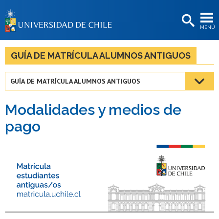
EXTENSIÓN
MENÚ
BIBLIOTECAS
LA UNIVERSIDAD
GUÍA DE MATRÍCULA ALUMNOS ANTIGUOS
Postulantes
GUÍA DE MATRÍCULA ALUMNOS ANTIGUOS
Estudiantes
Modalidades y medios de
Académicas/os
pago
Funcionarias/os
Egresadas/os