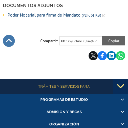
DOCUMENTOS ADJUNTOS
Poder Notarial para firma de Mandato
(PDF, 61 KB)
Compartir:
Copiar
https://uchile.cl/u4927
Subir
Más información
TRÁMITES Y SERVICIOS PARA
PROGRAMAS DE ESTUDIO
Alumnas/os y exalumnas/os
Matrícula en línea
ADMISIÓN Y BECAS
Inscripción y cambio de asignaturas
ORGANIZACIÓN
Consulta y certificado de notas