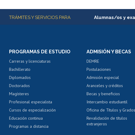
Más información
TRÁMITES Y SERVICIOS PARA
Alumnas/os y ex
Matrícula en línea
Inscripción y cambio d
Consulta y certificado
PROGRAMAS DE ESTUDIO
ADMISIÓN Y BECAS
Certificado de alumno
Carreras y licenciaturas
DEMRE
Servicio médico y den
Bachillerato
Postulaciones
Pago de arancel y cré
Diplomados
Admisión especial
Pago de arancel y cré
Doctorados
Aranceles y créditos
Certificado de títulos 
Magísteres
Becas y beneficios
Profesional especialista
Intercambio estudiantil
Mi Uchile
Ayu
Cursos de especialización
Oficina de Títulos y Grado
Educación continua
Revalidación de títulos
extranjeros
Programas a distancia