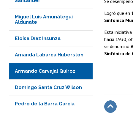
Santander
Se desempeñ
Logró que en 1
Miguel Luis Amunátegui
Sinfónica Mun
Aldunate
Esta iniciativ
Eloísa Díaz Insunza
hacia 1930, of
se denominó
A
Sinfónica de 
Amanda Labarca Huberston
Armando Carvajal Quiroz
Domingo Santa Cruz Wilson
Pedro de la Barra García
Subir