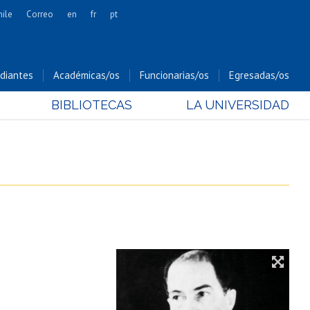
hile
Correo
en
fr
pt
Artes
Cs. Agronómicas
diantes
Académicas/os
Funcionarias/os
Egresadas/os
Cs. Forestales y Conservación
BIBLIOTECAS
LA UNIVERSIDAD
Cs. Sociales
Comunicación e Imagen
Economía y Negocios
Gobierno
Odontología
Estudios Internacionales
Bachillerato
Hospital Clínico