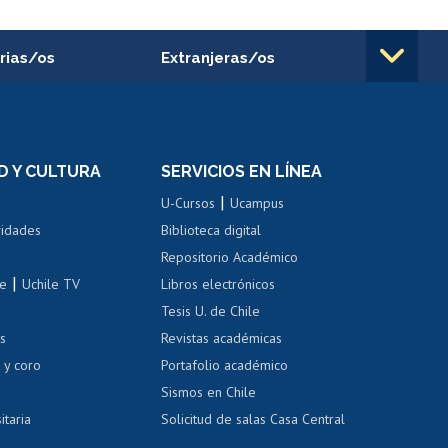
rias/os
Extranjeras/os
rnos de
Revalidación y reconocimiento
n
de títulos
el personal
Postulación al Programa de
Movilidad Estudiantil
D Y CULTURA
SERVICIOS EN LÍNEA
ovilidad interna
Inscripción de asignaturas
|
 de renta
U-Cursos
Ucampus
Cursos de español
 de renta
vidades
Biblioteca digital
Repositorio Académico
correo uchile
|
le
Uchile TV
Libros electrónicos
nas blancas
Tesis U. de Chile
os
Revistas académicas
, sexual y violencia
Denuncias administrativas
 y coro
Portafolio académico
Sismos en Chile
itaria
Solicitud de salas Casa Central