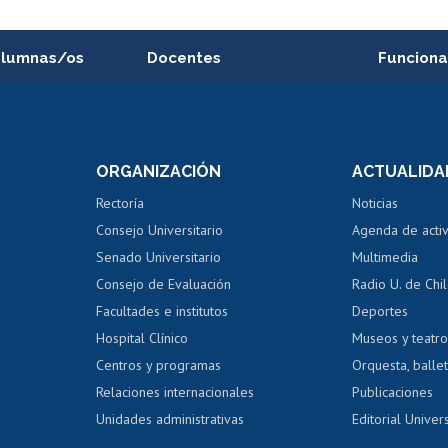
alumnas/os
Docentes
Funciona
Postulación a concursos
Cursos inte
internos de investigación
capacitació
e asignaturas
Consulta a bases de datos
Bienestar d
 de notas
ORGANIZACIÓN
ACTUALIDA
Perfeccionamiento
Portal de m
 regular
Editar Portafolio Académico
Certificado
Rectoría
Noticias
tal
Evaluación docente
Certificado
Consejo Universitario
Agenda de acti
dito alumnos
honorarios
Calificación académica
Senado Universitario
Multimedia
dito exalumnos
Gestión de 
Consejo de Evaluación
Radio U. de Chi
Postulación al AUCAI
y grados
Editar pági
Facultades e institutos
Deportes
Hospital Clínico
Museos y teatr
da tecnológica
Tarjeta TUI
Wifi
Acoso laboral
s
Centros y programas
Orquesta, ballet
Relaciones internacionales
Publicaciones
Unidades administrativas
Editorial Univers