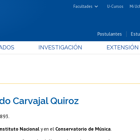
Facultades
U-Cursos
Mi Uc
Arquitectura y Urbanismo
Ciencias
Postulantes
Estu
Cs. Físicas y Matemáticas
ADOS
INVESTIGACIÓN
EXTENSIÓN
Cs. Químicas y Farmacéuticas
Cs. Veterinarias y Pecuarias
Derecho
Filosofía y Humanidades
Medicina
o Carvajal Quiroz
Estudios Avanzados en Educación
Nutrición y Tecnología de
1893.
Alimentos
Instituto Nacional
y en el
Conservatorio de Música
.