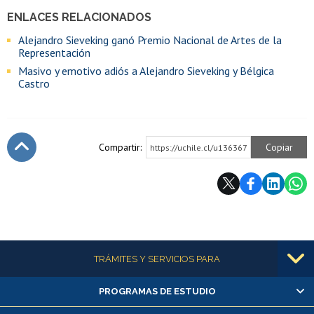
ENLACES RELACIONADOS
Alejandro Sieveking ganó Premio Nacional de Artes de la
Representación
Masivo y emotivo adiós a Alejandro Sieveking y Bélgica
Castro
Compartir:
Copiar
https://uchile.cl/u136367
Subir
Más información
TRÁMITES Y SERVICIOS PARA
PROGRAMAS DE ESTUDIO
Alumnas/os y exalumnas/os