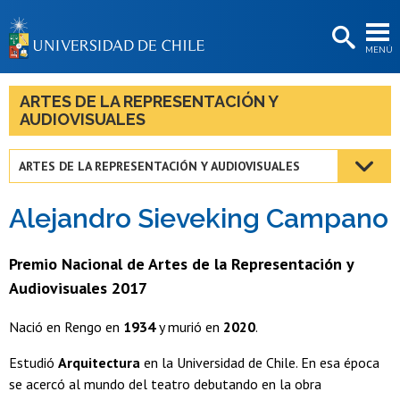
EXTENSIÓN
MENÚ
BIBLIOTECAS
LA UNIVERSIDAD
ARTES DE LA REPRESENTACIÓN Y
AUDIOVISUALES
Postulantes
Estudiantes
ARTES DE LA REPRESENTACIÓN Y AUDIOVISUALES
Académicas/os
Alejandro Sieveking Campano
Funcionarias/os
Premio Nacional de Artes de la Representación y
Egresadas/os
Audiovisuales 2017
Nació en Rengo en
1934
y murió en
2020
.
Estudió
Arquitectura
en la Universidad de Chile. En esa época
se acercó al mundo del teatro debutando en la obra