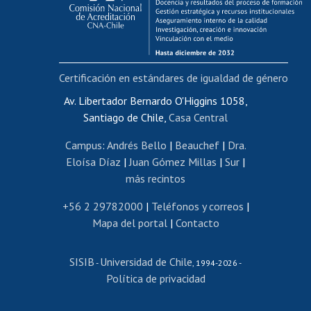
Funcionarias/os
Cursos internos de capacitación
Bienestar del personal
Certificación en estándares de igualdad de género
Portal de movilidad interna
Certificado de renta
Av. Libertador Bernardo O'Higgins 1058,
Santiago de Chile,
Casa Central
Certificado de renta honorarios
Gestión de correo uchile
Campus
:
Andrés Bello
|
Beauchef
|
Dra.
Editar páginas blancas
Eloísa Díaz
|
Juan Gómez Millas
|
Sur
|
más recintos
Extranjeras/os
Revalidación y reconocimiento de títulos
+56 2 29782000
|
Teléfonos y correos
|
Mapa del portal
|
Contacto
Postulación al Programa de Movilidad Estudiantil
Inscripción de asignaturas
SISIB
Universidad de Chile
Cursos de español
-
, 1994-2026 -
Política de privacidad
Mi Uchile
Ayuda tecnológica
Tarjeta TUI
Wifi